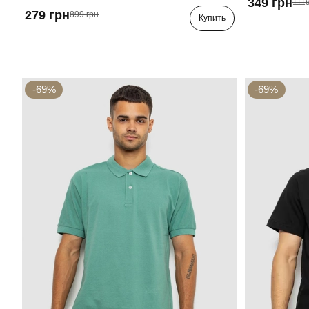
349 грн
1119
279 грн
899 грн
Купить
-69%
-69%