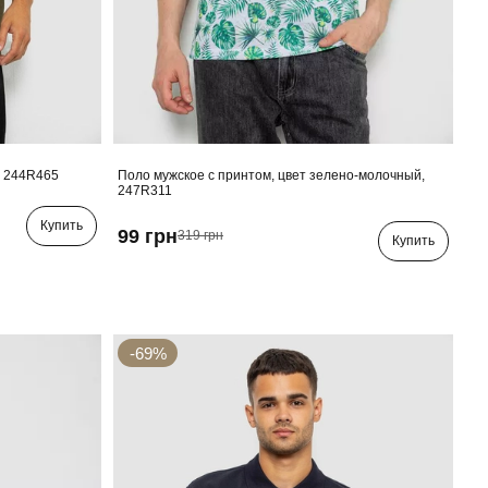
, 244R465
Поло мужское с принтом, цвет зелено-молочный,
247R311
Купить
99 грн
319 грн
Купить
-69%