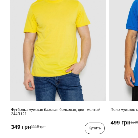
Футболка мужская базовая бельевая, цвет желтый,
Поло мужское о
244R121
499 грн
159
349 грн
1119 грн
Купить