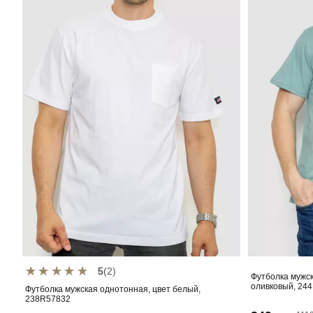
5
(2)
Футболка мужск
оливковый, 24
Футболка мужская однотонная, цвет белый,
238R57832