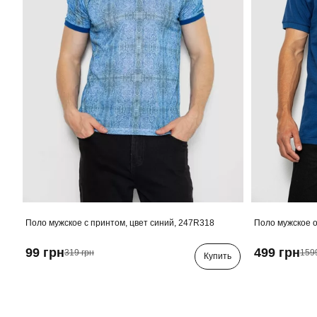
Поло мужское с принтом, цвет синий, 247R318
Поло мужское о
99 грн
499 грн
319 грн
159
Купить