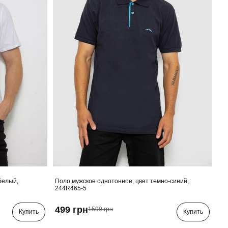
белый,
Поло мужское однотонное, цвет темно-синий,
244R465-5
499 грн
1599 грн
Купить
Купить