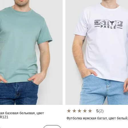
5
(2)
ая базовая бельевая, цвет
4R121
Футболка мужская батал, цвет белый