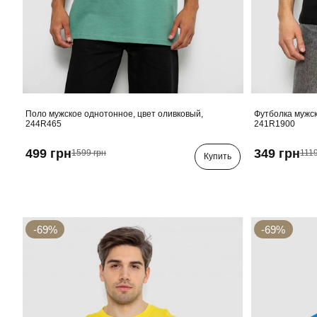
Поло мужское однотонное, цвет оливковый,
Футболка мужск
244R465
241R1900
499 грн
349 грн
1599 грн
1119
Купить
-69%
-69%