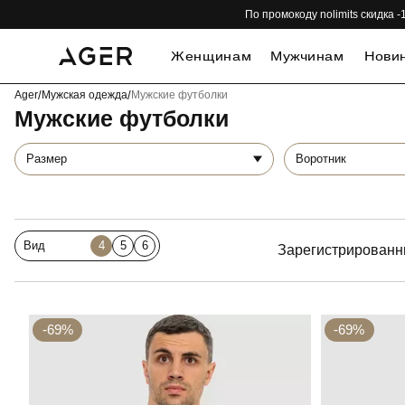
По промокоду nolimits скидка
Женщинам
Мужчинам
Нови
Ager
/
Мужская одежда
/
Мужские футболки
Мужские футболки
Размер
Воротник
Вид
4
5
6
Зарегистрированн
-69%
-69%