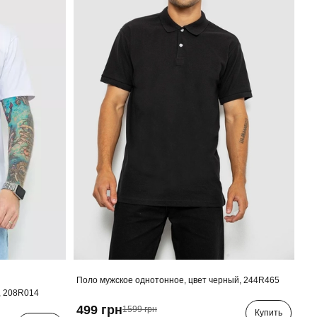
Поло мужское однотонное, цвет черный, 244R465
, 208R014
499 грн
1599 грн
Купить