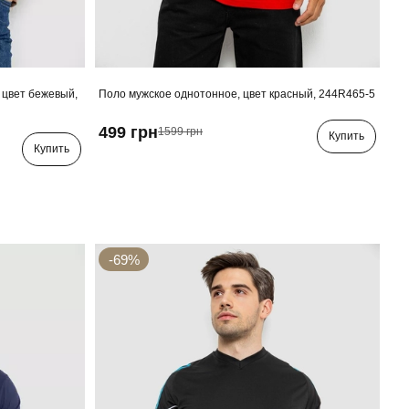
 цвет бежевый,
Поло мужское однотонное, цвет красный, 244R465-5
499 грн
1599 грн
Купить
Купить
-69%