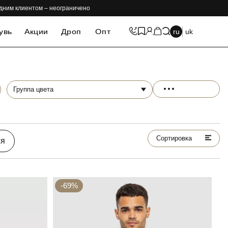
одним клиентом – неограничено
увь
Акции
Дроп
Опт
ru
uk
Группа цвета
Сортировка
ся
-69%