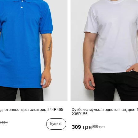
днотонное, цвет электрик, 244R465
Футболка мужская однотонная, цвет 
238R155
9 грн
Купить
309 грн
989 грн