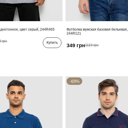
днотонное, цвет серый, 244R465
Футболка мужская базовая бельевая,
244R121
9 грн
Купить
349 грн
1119 грн
-69%