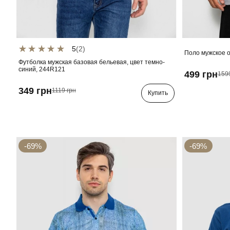
5
(2)
Поло мужское о
Футболка мужская базовая бельевая, цвет темно-
синий, 244R121
499 грн
159
349 грн
1119 грн
Купить
-69%
-69%