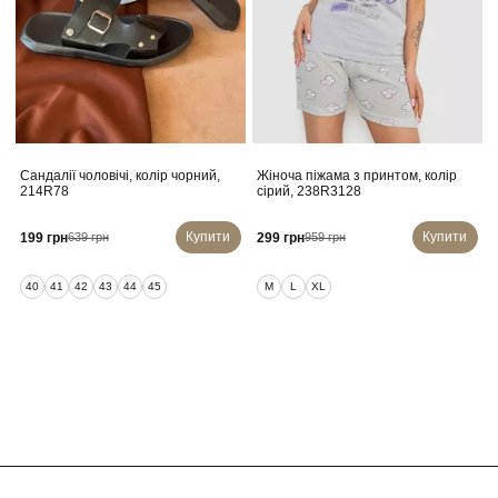
Сандалії чоловічі, колір чорний,
Жіноча піжама з принтом, колір
214R78
сірий, 238R3128
Купити
Купити
199 грн
299 грн
639 грн
959 грн
40
41
42
43
44
45
M
L
XL