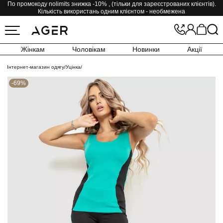
По промокоду nolimits знижка -10% , (тільки для зареєстрованих клієнтів).
Кількість використань одним клієнтом - необмежена
Жінкам
Чоловікам
Новинки
Акції
Інтернет-магазин одягу
/
Уцінка
/
-69%