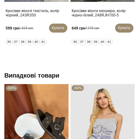
Кросівки жіночі текстиль, колір
Кросівки жіночі екошкіра, колір
чорний, 243R350
чорно-білий, 248RJH700-5
Купити
Купити
599 грн
649 грн
1 919 грн
2 079 грн
36
37
38
39
40
41
36
37
38
39
40
41
Випадкові товари
-69%
-69%