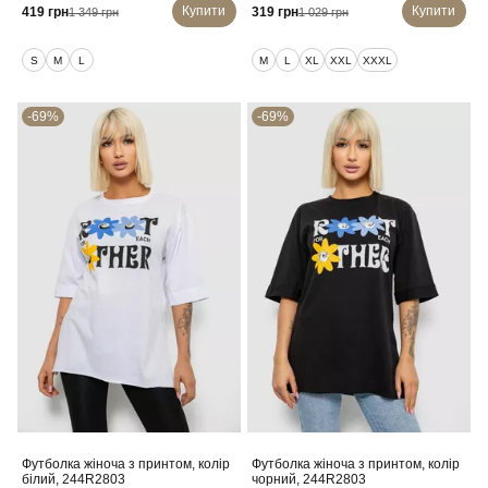
Купити
Купити
419 грн
319 грн
1 349 грн
1 029 грн
S
M
L
M
L
XL
XXL
XXXL
-69%
-69%
Футболка жіноча з принтом, колір
Футболка жіноча з принтом, колір
білий, 244R2803
чорний, 244R2803