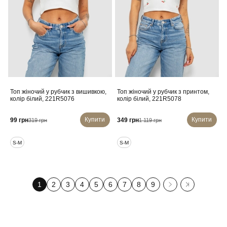
Топ жіночий у рубчик з вишивкою,
Топ жіночий у рубчик з принтом,
колір білий, 221R5076
колір білий, 221R5078
Купити
Купити
99 грн
349 грн
319 грн
1 119 грн
S-M
S-M
1
2
3
4
5
6
7
8
9