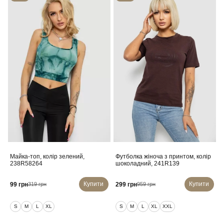
Майка-топ, колір зелений,
Футболка жіноча з принтом, колір
238R58264
шоколадний, 241R139
Купити
Купити
99 грн
299 грн
319 грн
959 грн
S
M
L
XL
S
M
L
XL
XXL