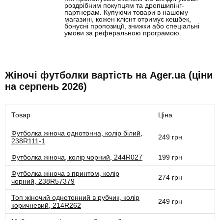
роздрібним покупцям та дропшипінг-
партнерам. Купуючи товари в нашому
магазині, кожен клієнт отримує кешбек,
бонусні пропозиції, знижки або спеціальні
умови за реферальною програмою.
Жіночі футболки вартість на Ager.ua (ціни
на серпень 2026)
Товар
Ціна
Футболка жіноча однотонна, колір білий,
249 грн
238R111-1
Футболка жіноча, колір чорний, 244R027
199 грн
Футболка жіноча з принтом, колір
274 грн
чорний, 238R57379
Топ жіночий однотонний в рубчик, колір
249 грн
коричневий, 214R262