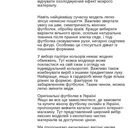
відчувати охолоджуючий ефект мокрого
матеріалу.
Навіть найцікавішу сучасну модель легко
зіпсує неякісне пошиття. Важливо звертати
увагу на шви, симетричність жіночих
футболок, обробку країв. Краще вибирати
варіанти вільного крою, оскільки натуральна
тканина після прання злегка сяде, і тоді
футболка сковуватиме рухи, негарно сидітиме
на фігурі. Особливо це стосується дівчат із
пишними формами.
У виборі палітри кольорів немає жодних
обмежень. Тут кожна модниця може
покластися на свій смак з огляду на
індивідуальний кольоротип. Важливо також
комбінувати виріб з іншими предметами луку.
Найкраще, якщо в гардеробі жінки буде кілька
різних за формою, фактурою та
забарвленням футболок. Таким чином, можна
легко змінити імідж.
Оригінальні футболки в Україні
Якщо ви все ще замислюєтеся, де замовити
та купити жіночу футболку онлайн в Україні,
пропонуємо вивчити каталог нашого інтернет-
магазину. Тут представлений широкий вибір
якісних моделей з екологічно чистих
матеріалів за доступною ціною.
Ми пропонуємо економічно вигідні умови