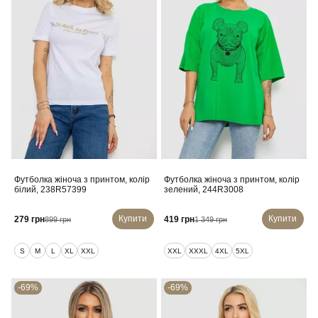
Футболка жіноча з принтом, колір
Футболка жіноча з принтом, колір
білий, 238R57399
зелений, 244R3008
Купити
Купити
279 грн
419 грн
899 грн
1 349 грн
S
M
L
XL
XXL
XXL
XXXL
4XL
5XL
-69%
-69%