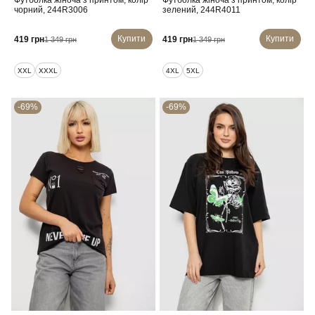
Футболка жіноча з принтом, колір
Футболка жіноча з принтом, колір
чорний, 244R3006
зелений, 244R4011
Купити
Купити
419 грн
419 грн
1 349 грн
1 349 грн
XXL
XXXL
4XL
5XL
-69%
-69%