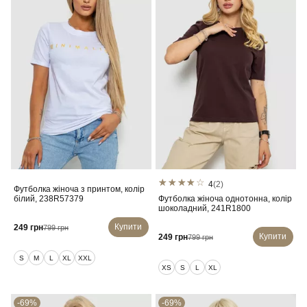
4
(2)
Футболка жіноча з принтом, колір
білий, 238R57379
Футболка жіноча однотонна, колір
шоколадний, 241R1800
Купити
249 грн
799 грн
Купити
249 грн
799 грн
S
M
L
XL
XXL
XS
S
L
XL
-69%
-69%