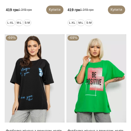
Купити
Купити
419 грн
419 грн
1 349 грн
1 349 грн
L-XL
M-L
S-M
L-XL
M-L
S-M
-69%
-69%