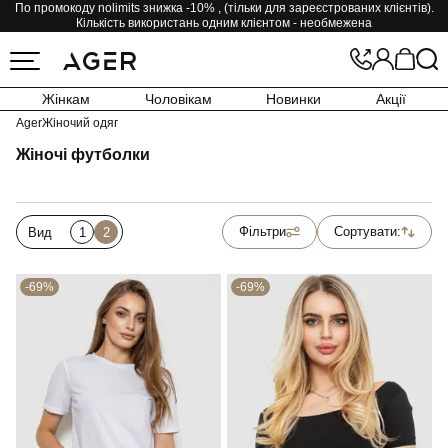
По промокоду nolimits знижка -10% , (тільки для зареєстрованих клієнтів).
Кількість використань одним клієнтом - необмежена
Жінкам
Чоловікам
Новинки
Акції
Ager
Жіночий одяг
Жіночі футболки
Фільтри
Сортувати:
Вид
1
2
-69%
-69%