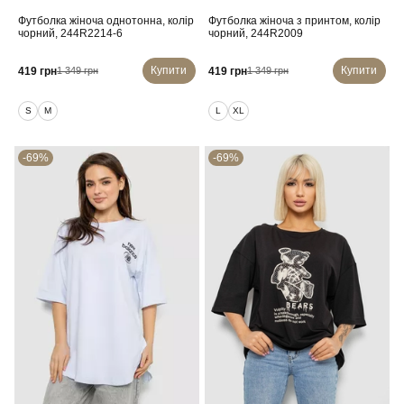
Футболка жіноча однотонна, колір
Футболка жіноча з принтом, колір
чорний, 244R2214-6
чорний, 244R2009
Купити
Купити
419 грн
419 грн
1 349 грн
1 349 грн
S
M
L
XL
-69%
-69%