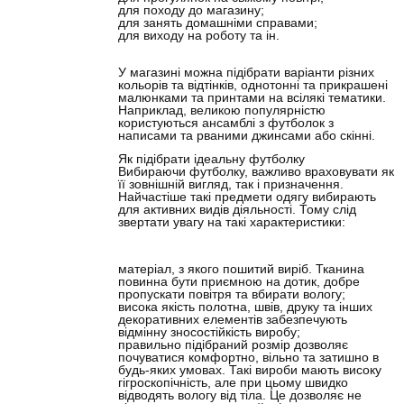
для походу до магазину;
для занять домашніми справами;
для виходу на роботу та ін.
У магазині можна підібрати варіанти різних
кольорів та відтінків, однотонні та прикрашені
малюнками та принтами на всілякі тематики.
Наприклад, великою популярністю
користуються ансамблі з футболок з
написами та рваними джинсами або скінні.
Як підібрати ідеальну футболку
Вибираючи футболку, важливо враховувати як
її зовнішній вигляд, так і призначення.
Найчастіше такі предмети одягу вибирають
для активних видів діяльності. Тому слід
звертати увагу на такі характеристики:
матеріал, з якого пошитий виріб. Тканина
повинна бути приємною на дотик, добре
пропускати повітря та вбирати вологу;
висока якість полотна, швів, друку та інших
декоративних елементів забезпечують
відмінну зносостійкість виробу;
правильно підібраний розмір дозволяє
почуватися комфортно, вільно та затишно в
будь-яких умовах. Такі вироби мають високу
гігроскопічність, але при цьому швидко
відводять вологу від тіла. Це дозволяє не