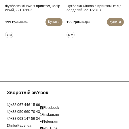
Футболка жіноча з принтом, колір
Футболка жіноча з принтом, колір
сірий, 221R2802
бордовий, 221R2813
Купити
Купити
199 грн
199 грн
639 грн
639 грн
S-M
S-M
Зворотній зв’язок
+38 067 446 15 66
Facebook
+38 050 660 70 43
Instagram
+38 063 147 59 34
Telegram
info@ager.ua
YouTube