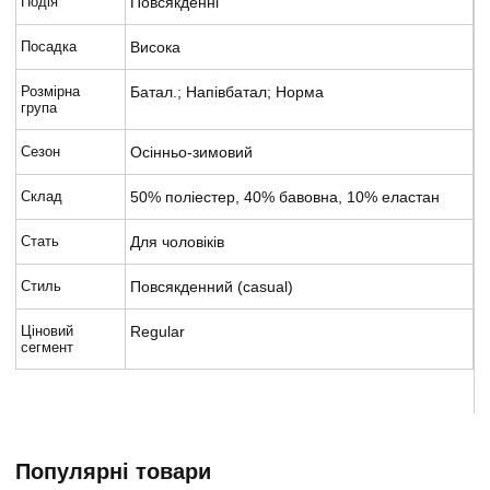
Подія
Повсякденні
Посадка
Висока
Розмірна
Батал.; Напівбатал; Норма
група
Сезон
Осінньо-зимовий
Склад
50% поліестер, 40% бавовна, 10% еластан
Стать
Для чоловіків
Стиль
Повсякденний (casual)
Ціновий
Regular
сегмент
Популярні товари