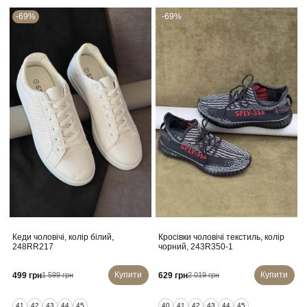
-69%
-69%
Кеди чоловічі, колір білий,
Кросівки чоловічі текстиль, колір
248RR217
чорний, 243R350-1
Купити
Купити
499 грн
629 грн
1 599 грн
2 019 грн
41
42
43
44
45
40
41
42
43
44
45