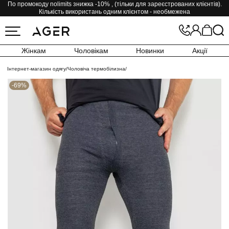
По промокоду nolimits знижка -10% , (тільки для зареєстрованих клієнтів).
Кількість використань одним клієнтом - необмежена
Жінкам
Чоловікам
Новинки
Акції
Інтернет-магазин одягу
/
Чоловіча термобілизна
/
-69%