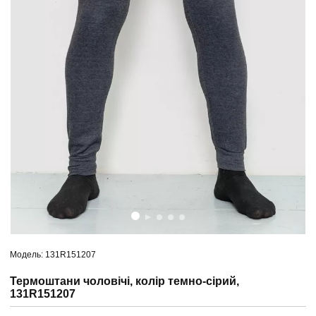
Модель: 131R151207
Термоштани чоловічі, колір темно-сірий,
131R151207