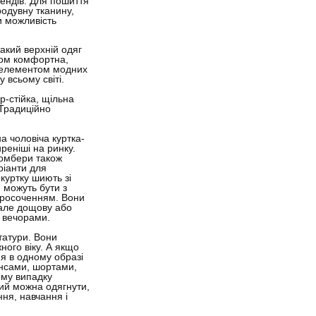
рендів. Для пошиття
одувну тканину,
и можливість
такий верхній одяг
ром комфортна,
м елементом модних
у всьому світі.
р-стійка, щільна
 Традиційно
а чоловіча куртка-
реніші на ринку.
бомбери також
ріанти для
куртку шиють зі
и можуть бути з
просоченням. Вони
 але дощову або
и вечорами.
татури. Вони
ного віку. А якщо
ня в одному образі
инсами, шортами,
ому випадку
кий можна одягнути,
ня, навчання і