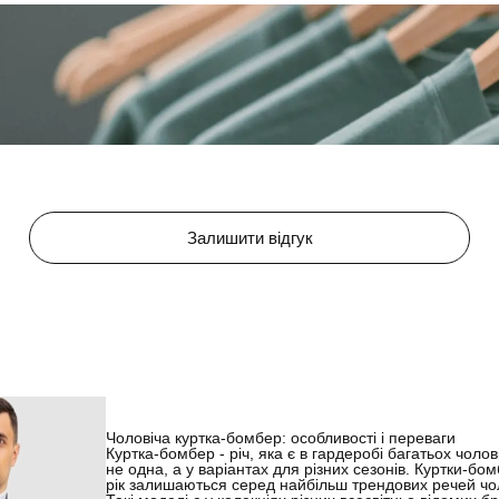
Залишити відгук
Чоловіча куртка-бомбер: особливості і переваги
Куртка-бомбер - річ, яка є в гардеробі багатьох чолов
не одна, а у варіантах для різних сезонів. Куртки-бо
рік залишаються серед найбільш трендових речей чол