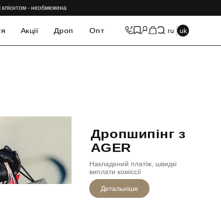
им клієнтом - необмежена
тя
Акції
Дроп
Опт
ru
uk
Дропшипінг з
AGER
Накладений платіж, швидкі
виплати коміссії
Детальніше