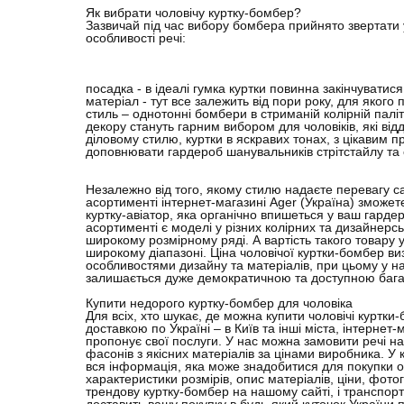
Як вибрати чоловічу куртку-бомбер?
Зазвичай під час вибору бомбера прийнято звертати у
особливості речі:
посадка - в ідеалі гумка куртки повинна закінчуватися
матеріал - тут все залежить від пори року, для якого 
стиль – однотонні бомбери в стриманій колірній паліт
декору стануть гарним вибором для чоловіків, які ві
діловому стилю, куртки в яскравих тонах, з цікавим 
доповнювати гардероб шанувальників стрітстайлу та
Незалежно від того, якому стилю надаєте перевагу са
асортименті інтернет-магазині Ager (Україна) зможет
куртку-авіатор, яка органічно впишеться у ваш гард
асортименті є моделі у різних колірних та дизайнерсь
широкому розмірному ряді. А вартість такого товару у
широкому діапазоні. Ціна чоловічої куртки-бомбер ви
особливостями дизайну та матеріалів, при цьому у н
залишається дуже демократичною та доступною баг
Купити недорого куртку-бомбер для чоловіка
Для всіх, хто шукає, де можна купити чоловічі куртки
доставкою по Україні – в Київ та інші міста, інтернет
пропонує свої послуги. У нас можна замовити речі н
фасонів з якісних матеріалів за цінами виробника. У к
вся інформація, яка може знадобитися для покупки 
характеристики розмірів, опис матеріалів, ціни, фот
трендову куртку-бомбер на нашому сайті, і транспор
доставить вашу покупку в будь-який куточок України 