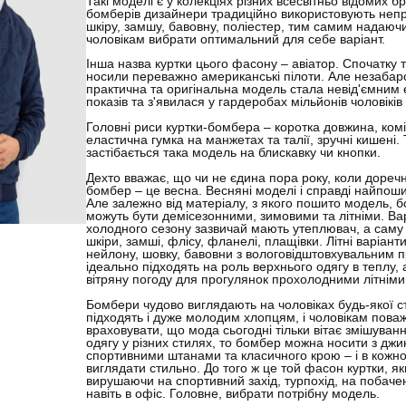
Такі моделі є у колекціях різних всесвітньо відомих б
бомберів дизайнери традиційно використовують непр
шкіру, замшу, бавовну, поліестер, тим самим надаюч
чоловікам вибрати оптимальний для себе варіант.
Інша назва куртки цього фасону – авіатор. Спочатку 
носили переважно американські пілоти. Але незаба
практична та оригінальна модель стала невід'ємни
показів та з'явилася у гардеробах мільйонів чоловіків 
Головні риси куртки-бомбера – коротка довжина, комі
еластична гумка на манжетах та талії, зручні кишені.
застібається така модель на блискавку чи кнопки.
Дехто вважає, що чи не єдина пора року, коли доречн
бомбер – це весна. Весняні моделі і справді найпоши
Але залежно від матеріалу, з якого пошито модель, 
можуть бути демісезонними, зимовими та літніми. Ва
холодного сезону зазвичай мають утеплювач, а саму 
шкіри, замші, флісу, фланелі, плащівки. Літні варіант
нейлону, шовку, бавовни з вологовідштовхувальним 
ідеально підходять на роль верхнього одягу в теплу,
вітряну погоду для прогулянок прохолодними літнім
Бомбери чудово виглядають на чоловіках будь-якої с
підходять і дуже молодим хлопцям, і чоловікам поваж
враховувати, що мода сьогодні тільки вітає змішуван
одягу у різних стилях, то бомбер можна носити з дж
спортивними штанами та класичного крою – і в кожн
виглядати стильно. До того ж це той фасон куртки, я
вирушаючи на спортивний захід, турпохід, на побачен
навіть в офіс. Головне, вибрати потрібну модель.