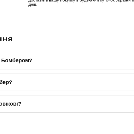
днів.
ння
 і Бомбером?
мбер?
овікові?