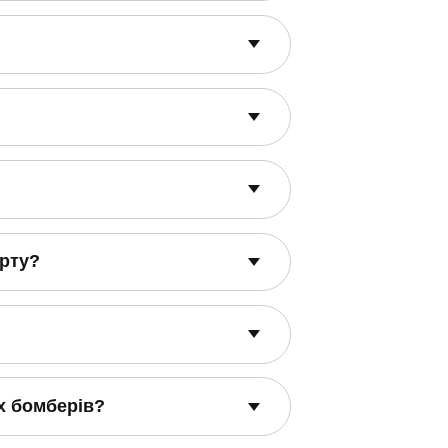
рту?
х бомберів?