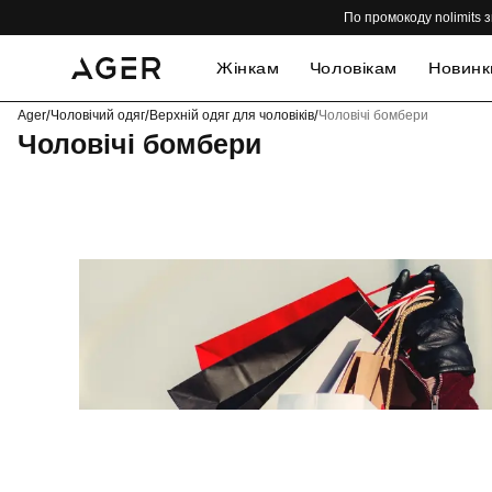
По промокоду nolimits з
Жінкам
Чоловікам
Новинк
Ager
/
Чоловічий одяг
/
Верхній одяг для чоловіків
/
Чоловічі бомбери
Чоловічі бомбери