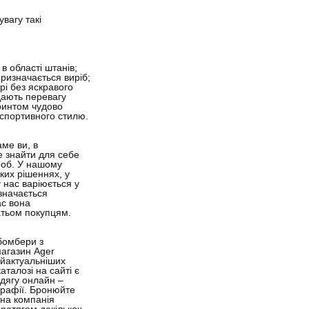
вагу такі
 в області штанів;
призначається виріб;
рі без яскравого
ддають перевагу
принтом чудово
 спортивного стилю.
ме ви, в
е знайти для себе
ероб. У нашому
ких рішеннях, у
 нас варіюється у
значається
ас вона
атьом покупцям.
-бомбери з
-магазин Ager
айактуальніших
аталозі на сайті є
одягу онлайн –
ографії. Бронюйте
тна компанія
протягом декількох