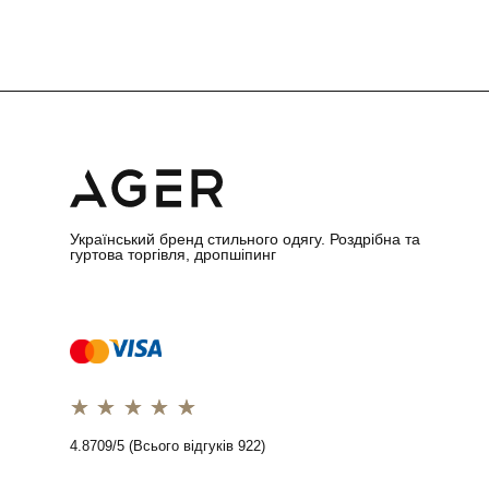
Український бренд стильного одягу. Роздрібна та
гуртова торгівля, дропшіпинг
1 star
2 stars
3 stars
4 stars
5 stars
4.8709/5 (Всього відгуків 922)