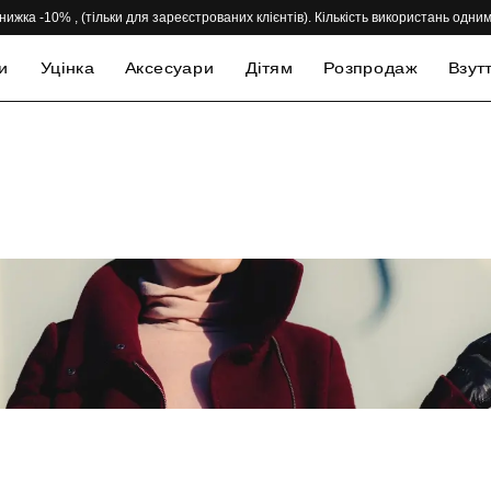
нижка -10% , (тільки для зареєстрованих клієнтів). Кількість використань одн
и
Уцінка
Аксесуари
Дітям
Розпродаж
Взут