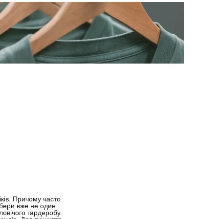
іків. Причому часто
мбери вже не один
овічого гардеробу.