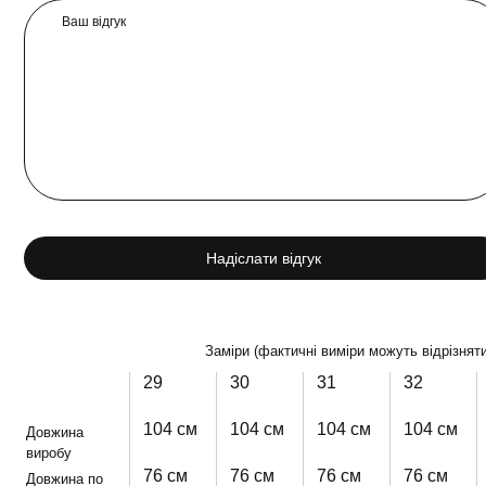
Ваш відгук
Надіслати відгук
Заміри (фактичні виміри можуть відрізняти
29
30
31
32
104 см
104 см
104 см
104 см
Довжина
виробу
76 см
76 см
76 см
76 см
Довжина по