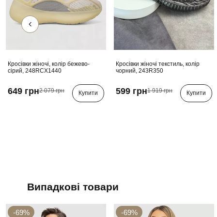
Кросівки жіночі, колір бежево-
Кросівки жіночі текстиль, колір
сірий, 248RCX1440
чорний, 243R350
649 грн
599 грн
2 079 грн
1 919 грн
Купити
Купити
Випадкові товари
-69%
-69%