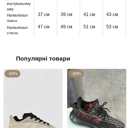
внутрішньому
шву
37 см
39 см
41 см
43 см
Напівобхват
пояса
47 см
49 см
51 см
53 см
Напівобхват
стегон
Популярні товари
-69%
-69%