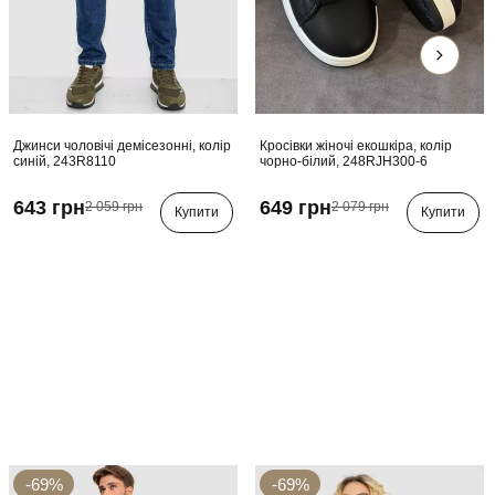
Джинси чоловічі демісезонні, колір
Кросівки жіночі екошкіра, колір
синій, 243R8110
чорно-білий, 248RJH300-6
643 грн
649 грн
2 059 грн
2 079 грн
Купити
Купити
-69%
-69%