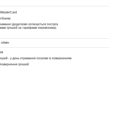
a/MasterCard
атБанку
риманні (додатково оплачується послуга
тавки грошей за тарифами перевізника)
 обмін
нів
ошей - у день отримання посилки із поверненням
 повернення грошей