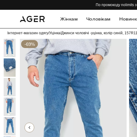
По промокоду nolimits з
Жінкам
Чоловікам
Новинк
Інтернет-магазин одягу
/
Уцінка
/
Джинси чоловічі -уцінка, колір синій, 157R1
-69%