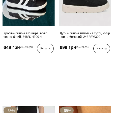
Кросівки жіночі екошкіра, колір
Дутики жіночі зимові на хутрі, колір
чорно-білий, 248RJH300-4
чорно-бежевий, 248RFM300
649 грн
699 грн
2 079 грн
2 239 грн
Купити
Купити
-69%
-69%