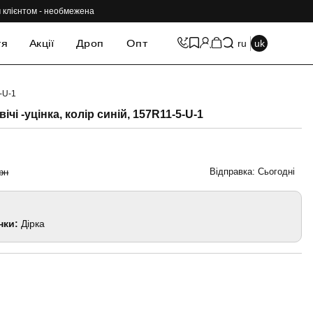
им клієнтом - необмежена
тя
Акції
Дроп
Опт
ru
uk
-U-1
-69%
чі -уцінка, колір синій, 157R11-5-U-1
Відправка: Сьогодні
рн
нки:
Дірка