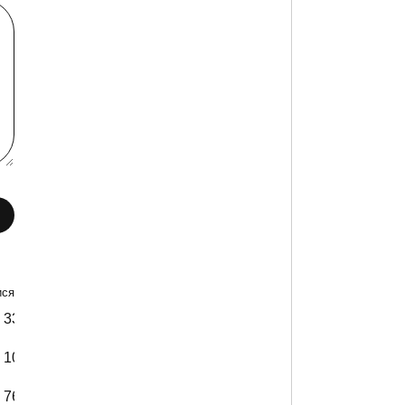
ся +- 2 см)
33
34
36
104 см
104 см
104 см
76 см
76 см
76 см