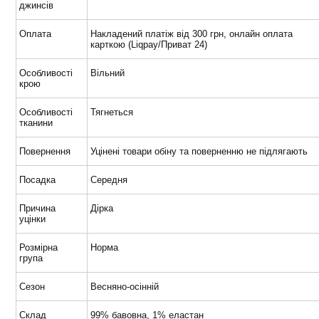
джинсів
Оплата
Накладений платіж від 300 грн, онлайн оплата
карткою (Liqpay/Приват 24)
Особливості
Вільний
крою
Особливості
Тягнеться
тканини
Повернення
Уцінені товари обіну та поверненню не підлягають
Посадка
Середня
Причина
Дірка
уцінки
Розмірна
Норма
група
Сезон
Весняно-осінній
Склад
99% бавовна, 1% еластан