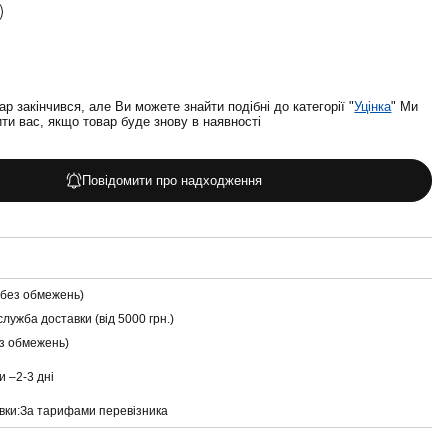
ар закінчився, але Ви можете знайти подібні до категорії "
Уцінка
" Ми
и вас, якщо товар буде знову в наявності
Повідомити про надходження
(без обмежень)
служба доставки (від 5000 грн.)
ез обмежень)
и –
2-3 дні
вки:
За тарифами перевізника