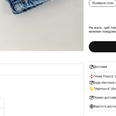
Розмірна сітка
На жаль, цей тов
можемо повідомит
Доставка
“Нова Пошта” 
Будь-яка інша 
“Укрпошта” (б
Термін доставк
Вартість доста