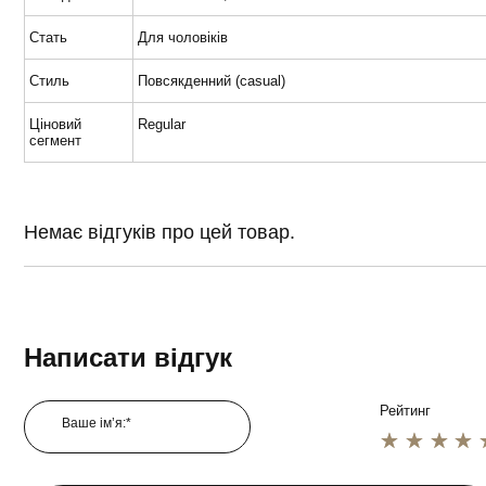
Стать
Для чоловіків
Стиль
Повсякденний (casual)
Ціновий
Regular
сегмент
Немає відгуків про цей товар.
Написати відгук
Рейтинг
Ваше ім’я:*
1 star
2 star
3 star
4 star
5 star