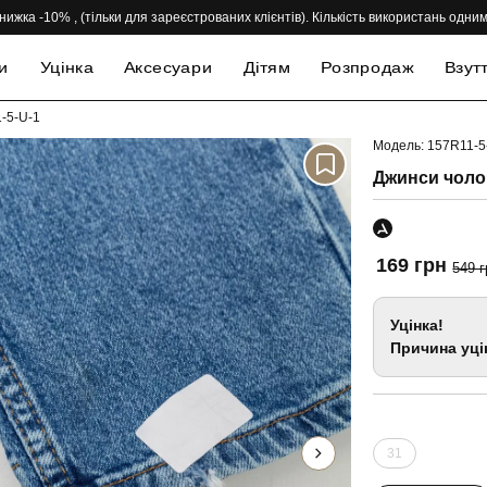
нижка -10% , (тільки для зареєстрованих клієнтів). Кількість використань одн
и
Уцінка
Аксесуари
Дітям
Розпродаж
Взут
1-5-U-1
Модель: 157R11-5
-69%
Джинси чолові
169 грн
549 г
Уцінка!
Причина уці
31