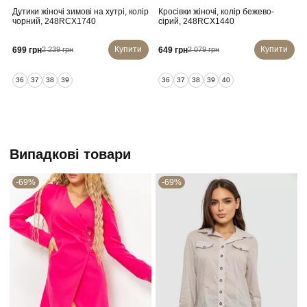
Дутики жіночі зимові на хутрі, колір
Кросівки жіночі, колір бежево-
чорний, 248RCX1740
сірий, 248RCX1440
Купити
Купити
699 грн
649 грн
2 239 грн
2 079 грн
36
37
38
39
36
37
38
39
40
Випадкові товари
-69%
-69%