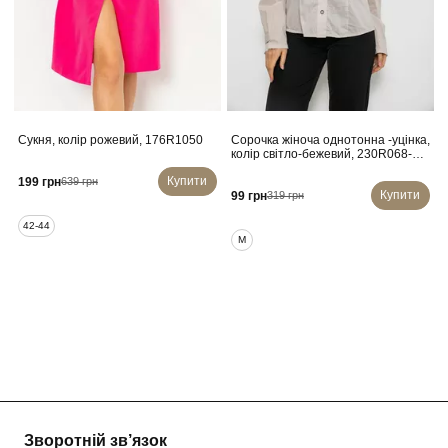
Сукня, колір рожевий, 176R1050
Сорочка жіноча однотонна -уцінка,
колір світло-бежевий, 230R068-8-
U-36
Купити
199 грн
639 грн
Купити
99 грн
319 грн
42-44
M
Зворотній зв’язок