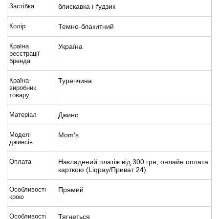
Застібка
блискавка і ґудзик
Колір
Темно-блакитний
Країна
Україна
реєстрації
бренда
Країна-
Туреччина
виробник
товару
Матеріал
Джинс
Моделі
Mom's
джинсів
Оплата
Накладений платіж від 300 грн, онлайн оплата
карткою (Liqpay/Приват 24)
Особливості
Прямий
крою
Особливості
Тягнеться