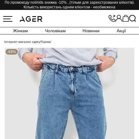
По промокоду nolimits знижка -10% , (тільки для зареєстрованих клієнтів).
Кількість використань одним клієнтом - необмежена
Жінкам
Чоловікам
Новинки
Акції
Інтернет-магазин одягу
/
Уцінка
/
-69%