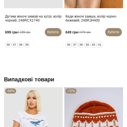
Дутики жіночі зимові на хутрі, колір
Кеди жіночі замша, колір чорно-
чорний, 248RCX1740
бежевий, 248RJH400
К
Купити
Купити
699 грн
649 грн
2 239 грн
2 079 грн
36
37
38
39
36
37
38
39
40
41
Випадкові товари
-69%
-72%