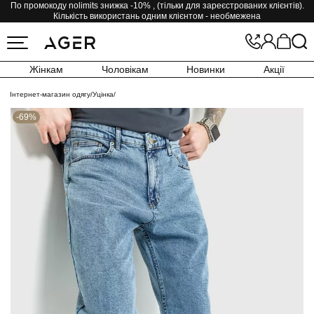
По промокоду nolimits знижка -10% , (тільки для зареєстрованих клієнтів).
Кількість використань одним клієнтом - необмежена
Жінкам
Чоловікам
Новинки
Акції
Інтернет-магазин одягу
/
Уцінка
/
-69%