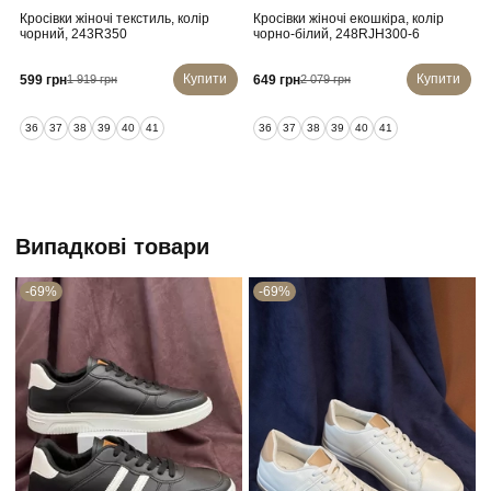
Кросівки жіночі текстиль, колір
Кросівки жіночі екошкіра, колір
чорний, 243R350
чорно-білий, 248RJH300-6
Купити
Купити
599 грн
649 грн
1 919 грн
2 079 грн
36
37
38
39
40
41
36
37
38
39
40
41
Випадкові товари
-69%
-69%