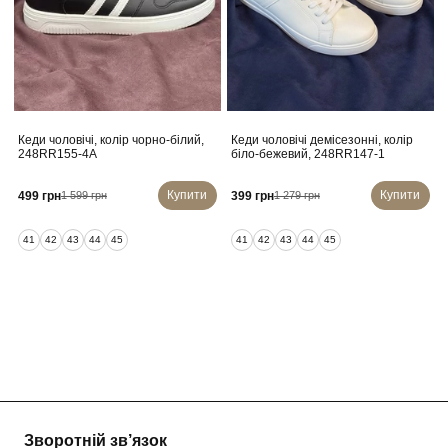
Кеди чоловічі, колір чорно-білий,
Кеди чоловічі демісезонні, колір
248RR155-4A
біло-бежевий, 248RR147-1
Купити
Купити
499 грн
399 грн
1 599 грн
1 279 грн
41
42
43
44
45
41
42
43
44
45
Зворотній зв’язок