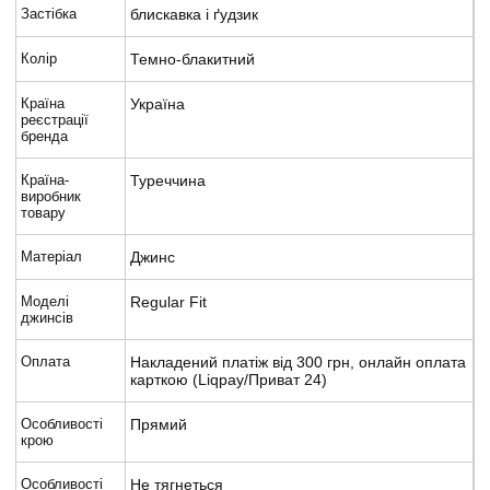
Застібка
блискавка і ґудзик
Колір
Темно-блакитний
Країна
Україна
реєстрації
бренда
Країна-
Туреччина
виробник
товару
Матеріал
Джинс
Моделі
Regular Fit
джинсів
Оплата
Накладений платіж від 300 грн, онлайн оплата
карткою (Liqpay/Приват 24)
Особливості
Прямий
крою
Особливості
Не тягнеться