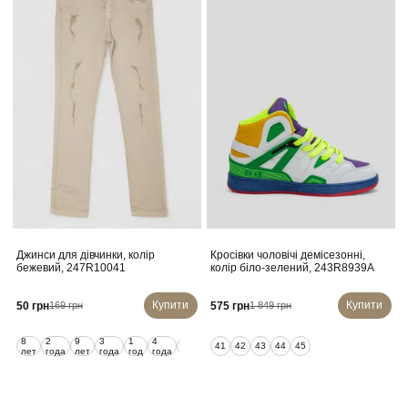
Джинси для дівчинки, колір
Кросівки чоловічі демісезонні,
бежевий, 247R10041
колір біло-зелений, 243R8939A
Купити
Купити
50 грн
575 грн
169 грн
1 849 грн
8
2
9
3
1
4
5
6
7
41
42
43
44
45
лет
года
лет
года
год
года
лет
лет
лет