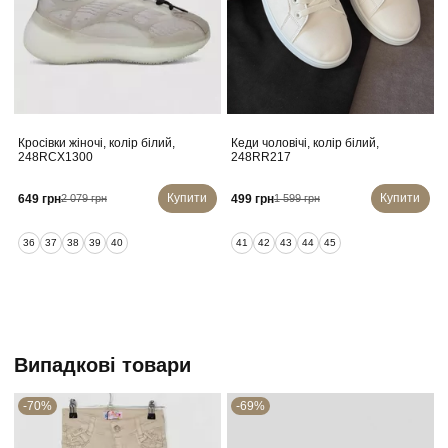
Кросівки жіночі, колір білий,
Кеди чоловічі, колір білий,
248RCX1300
248RR217
Купити
Купити
649 грн
499 грн
2 079 грн
1 599 грн
36
37
38
39
40
41
42
43
44
45
Випадкові товари
-70%
-69%