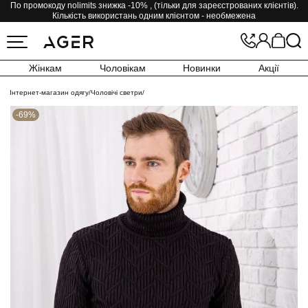
По промокоду nolimits знижка -10% , (тільки для зареєстрованих клієнтів).
Кількість використань одним клієнтом - необмежена
Жінкам
Чоловікам
Новинки
Акції
Інтернет-магазин одягу
/
Чоловічі светри
/
-69%