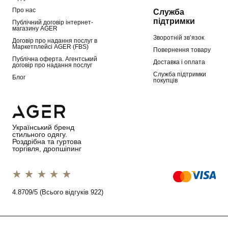
Про нас
Служба
підтримки
Публічний договір інтернет-
магазину AGER
Зворотній зв’язок
Договір про надання послуг в
Маркетплейсі AGER (FBS)
Повернення товару
Публічна оферта. Агентський
Доставка і оплата
договір про надання послуг
Служба підтримки
Блог
покупців
Український бренд
стильного одягу.
Роздрібна та гуртова
торгівля, дропшіпинг
1 star
2 stars
3 stars
4 stars
5 stars
4.8709/5 (Всього відгуків 922)