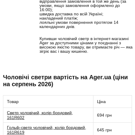
відправлення замовлення в той же день (за
умови, якщо замовлення оформлено до
16:00);
швидка доставка по всій Україні;
накладений платіж;
лояльні умови повернення протягом 14
календарних днів
.
Купивши чоловічий светр в інтернет-магазині
Ager за доступними цінами у поєднанні з
високою якістю товару, ви отримаєте річ
—
яка
зігріє вас і вашу кишеню.
Чоловічі светри вартість на Ager.ua (ціни
на серпень 2026)
Товар
Ціна
Светр чоловічий, колір бордовий,
694 грн
161R602
Гольф-светр чоловічий, колір бордовий,
645 грн
161R619