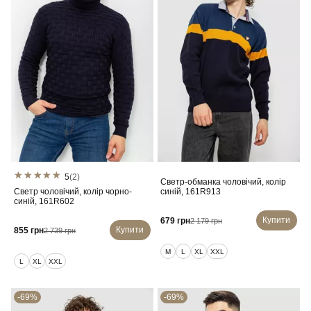
5
(2)
Светр-обманка чоловічий, колір
Светр чоловічий, колір чорно-
синій, 161R913
синій, 161R602
Купити
679 грн
2 179 грн
Купити
855 грн
2 739 грн
M
L
XL
XXL
L
XL
XXL
-69%
-69%