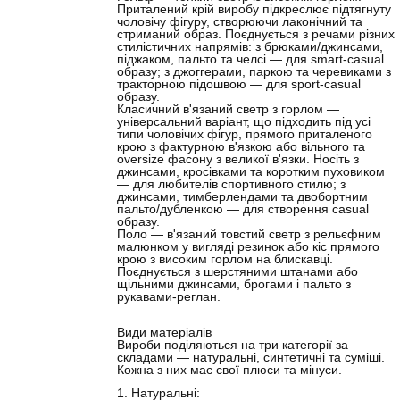
Приталений крій виробу підкреслює підтягнуту
чоловічу фігуру, створюючи лаконічний та
стриманий образ. Поєднується з речами різних
стилістичних напрямів:
з брюками/джинсами,
піджаком, пальто та челсі — для smart-casual
образу;
з джоггерами, паркою та черевиками з
тракторною підошвою — для sport-casual
образу.
Класичний в'язаний светр з горлом —
універсальний варіант, що підходить під усі
типи чоловічих фігур, прямого приталеного
крою з фактурною в'язкою або вільного та
oversize фасону з великої в'язки. Носіть з
джинсами, кросівками та коротким пуховиком
—
для любителів спортивного стилю; з
джинсами, тимберлендами та двобортним
пальто/дубленкою —
для створення casual
образу.
Поло — в'язаний товстий светр з рельєфним
малюнком у вигляді резинок або кіс прямого
крою з високим горлом на блискавці.
Поєднується з шерстяними штанами або
щільними джинсами, брогами і пальто з
рукавами-реглан.
Види матеріалів
Вироби поділяються на три категорії за
складами — натуральні, синтетичні та суміші.
Кожна з них має свої плюси та мінуси.
1. Натуральні: