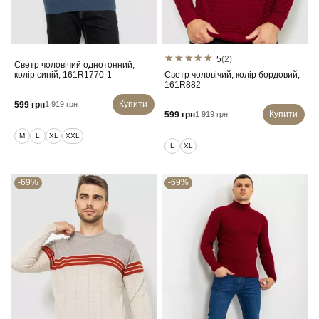
5
(2)
Светр чоловічий однотонний,
колір синій, 161R1770-1
Светр чоловічий, колір бордовий,
161R882
Купити
599 грн
1 919 грн
Купити
599 грн
1 919 грн
M
L
XL
XXL
L
XL
-69%
-69%