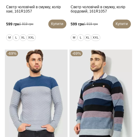
Светр чоловічий в смужку, колір
Светр чоловічий в смужку, колір
хакі, 161R1057
бордовий, 161R1057
Купити
Купити
599 грн
599 грн
1 919 грн
1 919 грн
M
L
XL
XXL
M
L
XL
XXL
-69%
-69%