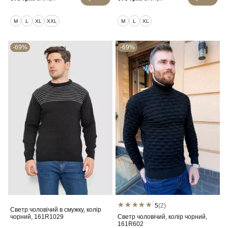
M
L
XL
XXL
M
L
XL
-69%
-69%
5
(2)
Светр чоловічий в смужку, колір
чорний, 161R1029
Светр чоловічий, колір чорний,
161R602