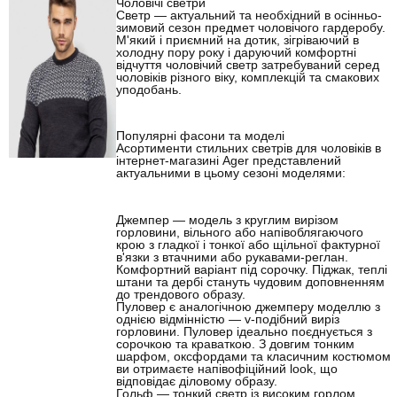
Чоловічі светри
Светр — актуальний та необхідний в осінньо-
зимовий сезон предмет чоловічого гардеробу.
М'який і приємний на дотик, зігріваючий в
холодну пору року і даруючий комфортні
відчуття чоловічий светр затребуваний серед
чоловіків різного віку, комплекцій та смакових
уподобань.
Популярні фасони та моделі
Асортименти стильних светрів для чоловіків в
інтернет-магазині Ager представлений
актуальними в цьому сезоні моделями:
Джемпер — модель з круглим вирізом
горловини, вільного або напівоблягаючого
крою з гладкої і тонкої або щільної фактурної
в'язки з втачними або рукавами-реглан.
Комфортний варіант під сорочку. Піджак, теплі
штани та дербі стануть чудовим доповненням
до трендового образу.
Пуловер є аналогічною джемперу моделлю з
однією відмінністю — v-подібний виріз
горловини. Пуловер ідеально поєднується з
сорочкою та краваткою. З довгим тонким
шарфом, оксфордами та класичним костюмом
ви отримаєте напівофіційний look, що
відповідає діловому образу.
Гольф — тонкий
светр із високим горлом
.