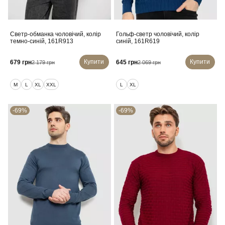
Светр-обманка чоловічий, колір
Гольф-светр чоловічий, колір
темно-синій, 161R913
синій, 161R619
Купити
Купити
679 грн
645 грн
2 179 грн
2 069 грн
M
L
XL
XXL
L
XL
-69%
-69%