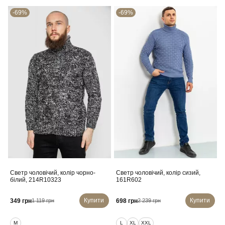
-69%
-69%
Светр чоловічий, колір чорно-
Светр чоловічий, колір сизий,
білий, 214R10323
161R602
Купити
Купити
349 грн
698 грн
1 119 грн
2 239 грн
M
L
XL
XXL