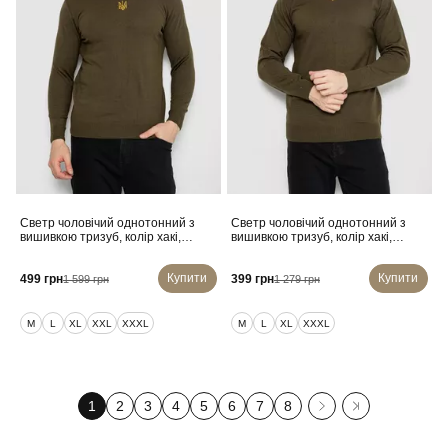
Светр чоловічий однотонний з
Светр чоловічий однотонний з
вишивкою тризуб, колір хакі,
вишивкою тризуб, колір хакі,
161R008
161R009
Купити
Купити
499 грн
399 грн
1 599 грн
1 279 грн
M
L
XL
XXL
XXXL
M
L
XL
XXXL
1
2
3
4
5
6
7
8