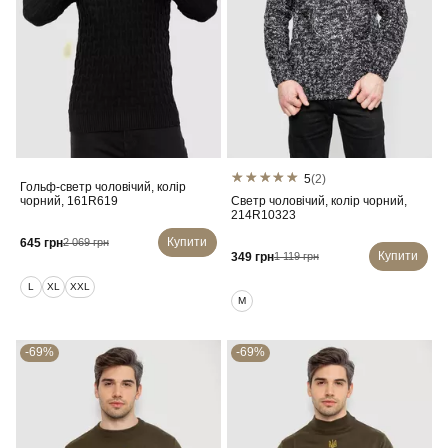
5
(2)
Гольф-светр чоловічий, колір
чорний, 161R619
Светр чоловічий, колір чорний,
214R10323
Купити
645 грн
2 069 грн
Купити
349 грн
1 119 грн
L
XL
XXL
M
-69%
-69%