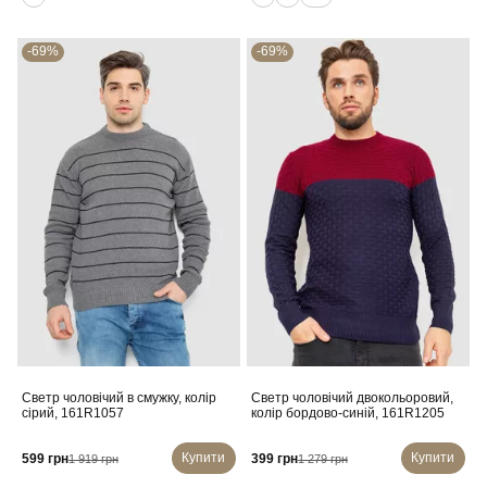
-69%
-69%
Светр чоловічий в смужку, колір
Светр чоловічий двокольоровий,
сірий, 161R1057
колір бордово-синій, 161R1205
Купити
Купити
599 грн
399 грн
1 919 грн
1 279 грн