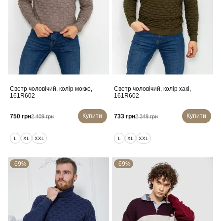
Светр чоловічий, колір мокко,
Светр чоловічий, колір хакі,
161R602
161R602
Купити
Купити
750 грн
733 грн
2 409 грн
2 349 грн
L
XL
XXL
L
XL
XXL
-69%
-69%