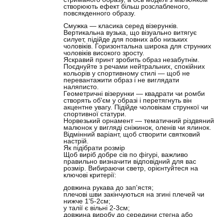
створюють ефект більш розслабленого,
повсякденного образу.
Смужка
—
класика серед візерунків.
Вертикальна вузька, що візуально витягує
силует, підійде для повних або низьких
чоловіків. Горизонтальна широка для струнких
чоловіків високого зросту.
Яскравий принт зробить образ незабутнім.
Поєднуйте з речами нейтральних, спокійних
кольорів у спортивному стилі
—
щоб не
перевантажити образ і не виглядати
наляписто.
Геометричні візерунки — квадрати чи ромби
створять об'єм у образі і перетягнуть він
акцентне увагу. Підійде чоловікам стрункої чи
спортивної статури.
Норвезький орнамент
—
тематичний різдвяний
малюнок у вигляді сніжинок, оленів чи ялинок.
Відмінний варіант, щоб створити святковий
настрій.
Як підібрати розмір
Щоб виріб добре сів по фігурі, важливо
правильно визначити відповідний для вас
розмір. Вибираючи светр, орієнтуйтеся на
ключові критерії:
довжина рукава до зап'ястя
;
плечові шви закінчуються на згині плечей чи
нижче 1'5-2см;
у талії є вільні 2-3см;
довжина виробу до середини стегна або