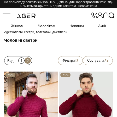
По промокоду nolimits знижка -10% , (тільки для зареєстрованих клієнтів).
Кількість використань одним клієнтом - необмежена
Жінкам
Чоловікам
Новинки
Акції
Ager
Чоловічі светри, толстовки, джемпери
Чоловічі светри
Фільтри
Сортувати:
Вид
1
2
-69%
-69%