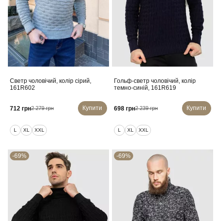
Светр чоловічий, колір сірий,
Гольф-светр чоловічий, колір
161R602
темно-синій, 161R619
Купити
Купити
712 грн
698 грн
2 279 грн
2 239 грн
L
XL
XXL
L
XL
XXL
-69%
-69%