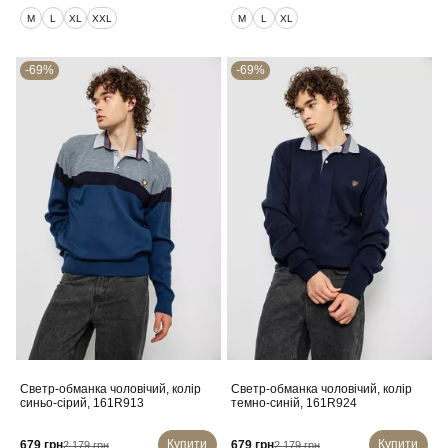
M
L
XL
XXL
M
L
XL
-69%
-69%
Светр-обманка чоловічий, колір
Светр-обманка чоловічий, колір
синьо-сірий, 161R913
темно-синій, 161R924
Купити
Купити
679 грн
679 грн
2 179 грн
2 179 грн