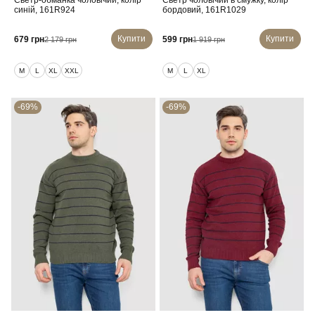
Светр-обманка чоловічий, колір
Светр чоловічий в смужку, колір
синій, 161R924
бордовий, 161R1029
Купити
Купити
679 грн
599 грн
2 179 грн
1 919 грн
M
L
XL
XXL
M
L
XL
-69%
-69%