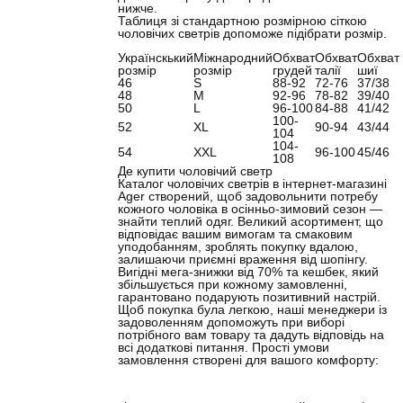
нижче.
Таблиця зі стандартною розмірною сіткою
чоловічих светрів допоможе підібрати розмір.
Українскький
Міжнародний
Обхват
Обхват
Обхват
розмір
розмір
грудей
талії
шиї
46
S
88-92
72-76
37/38
48
M
92-96
78-82
39/40
50
L
96-100
84-88
41/42
100-
52
XL
90-94
43/44
104
104-
54
XXL
96-100
45/46
108
Де купити чоловічий светр
Каталог
чоловічих светрів
в інтернет-магазині
Ager створений, щоб задовольнити потребу
кожного чоловіка в осінньо-зимовий сезон —
знайти теплий одяг. Великий асортимент, що
відповідає вашим вимогам та смаковим
уподобанням, зроблять покупку вдалою,
залишаючи приємні враження від шопінгу.
Вигідні мега-знижки від 70% та кешбек, який
збільшується при кожному замовленні,
гарантовано подарують позитивний настрій.
Щоб покупка була легкою, наші менеджери із
задоволенням допоможуть при виборі
потрібного вам товару та дадуть відповідь на
всі додаткові питання. Прості умови
замовлення створені для вашого комфорту: