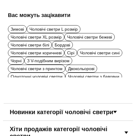
Вас можуть зацікавити
Зимові
Чоловічі светри L розмір
Чоловічі светри XL розмір
Чоловічі светри бежеві
Чоловічі светри білі
Бордові
Чоловічі светри коричневі
Сірі
Чоловічі светри сині
Чорні
З V-подібним вирізом
Чоловічі светри з принтом
Двокольорові
Однотонні чоловічі светри
Чоловічі светри з бавовни
В смужку
З високим горлом
Весняні чоловічі светри
Новинки категорії чоловічі светри
Хіти продажів категорії чоловічі
светри