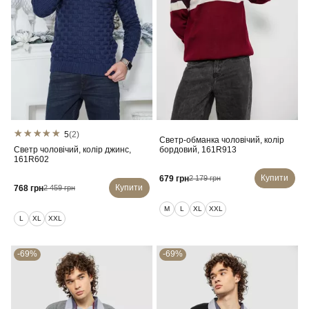
5
(2)
Светр-обманка чоловічий, колір
Светр чоловічий, колір джинс,
бордовий, 161R913
161R602
Купити
679 грн
2 179 грн
Купити
768 грн
2 459 грн
M
L
XL
XXL
L
XL
XXL
-69%
-69%