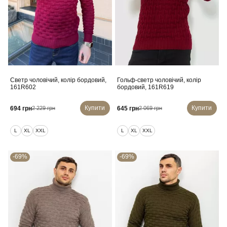
Светр чоловічий, колір бордовий,
Гольф-светр чоловічий, колір
161R602
бордовий, 161R619
Купити
Купити
694 грн
645 грн
2 229 грн
2 069 грн
L
XL
XXL
L
XL
XXL
-69%
-69%