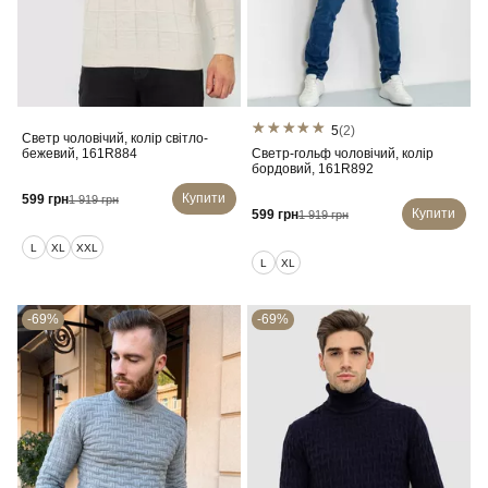
5
(2)
Светр чоловічий, колір світло-
бежевий, 161R884
Светр-гольф чоловічий, колір
бордовий, 161R892
Купити
599 грн
1 919 грн
Купити
599 грн
1 919 грн
L
XL
XXL
L
XL
-69%
-69%