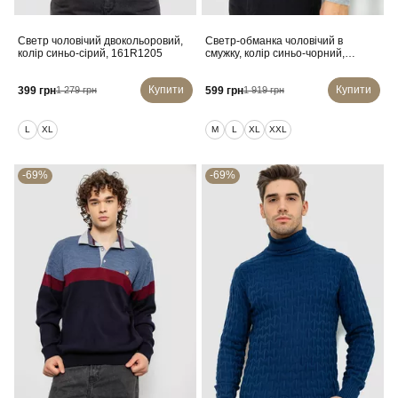
Светр чоловічий двокольоровий,
Светр-обманка чоловічий в
колір синьо-сірий, 161R1205
смужку, колір синьо-чорний,
161R901-1
Купити
Купити
399 грн
599 грн
1 279 грн
1 919 грн
L
XL
M
L
XL
XXL
-69%
-69%