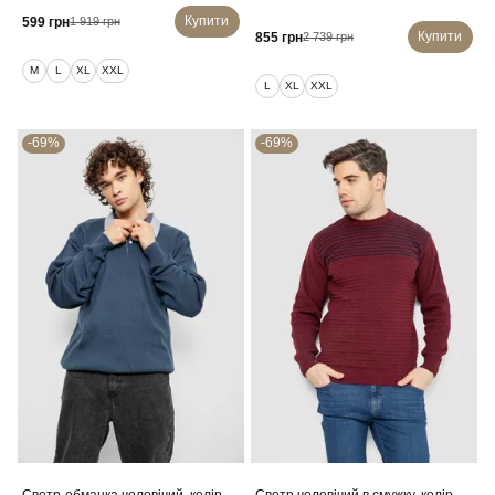
Купити
599 грн
1 919 грн
Купити
855 грн
2 739 грн
M
L
XL
XXL
L
XL
XXL
-69%
-69%