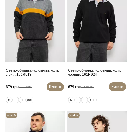
Светр-обманка чоловічий, колір
Светр-обманка чоловічий, колір
сірий, 161R913
чорний, 161R924
Купити
Купити
679 грн
679 грн
2 179 грн
2 179 грн
M
L
XL
XXL
M
L
XL
XXL
-69%
-69%