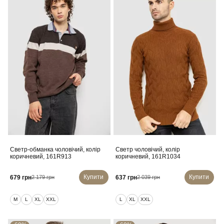
Светр-обманка чоловічий, колір
Светр чоловічий, колір
коричневий, 161R913
коричневий, 161R1034
Купити
Купити
679 грн
637 грн
2 179 грн
2 039 грн
M
L
XL
XXL
L
XL
XXL