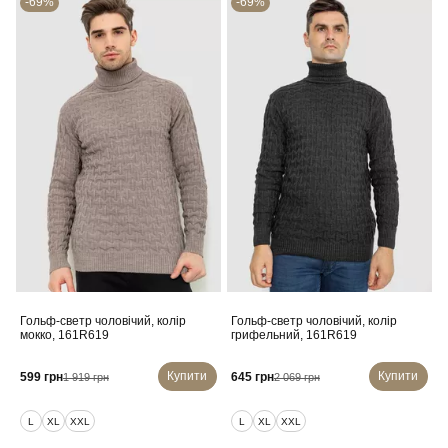
-69%
-69%
Гольф-светр чоловічий, колір
Гольф-светр чоловічий, колір
мокко, 161R619
грифельний, 161R619
Купити
Купити
599 грн
645 грн
1 919 грн
2 069 грн
L
XL
XXL
L
XL
XXL