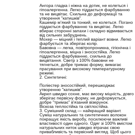
Ангора гладка і ніжна на дотик, не колеться і
гіпоалергенна. Легко піддається фарбуванню
та не вицвітає. Схильна до деформації та
утворення "катишків".
Кашемір м'який та тонкий, не колеться. Погано
піддається фарбуванню та вицвітає. Легко
вбирає сторонні запахи і складно відмивається
від сильних забруднень.
Мохер — міцний і теплий варіант вовни. Легко
фарбується та зберігає колір.
Бавовна — легка, повітропроникна, гігієнічна і
гіпоалергенна, міцна і зносостійка. Легко
піддається фарбуванню, схильна до
вицвітання. Светр з 100% бавовни не
тягнеться, добре тримає форму, вимагає
прасування при високому температурному
режимі.
2. Синтетичні:
Поліестер зносостійкий, перешкоджає
утворенню "катишків".
Акрил швидко сохне, має високу міцність, довго
зберігає первісну форму, не деформується,
добре "тримає" в'язаний візерунок.
Віскоза теплостійка та світлостійка.
3. Сумішний склад — найкращий варіант.
Суміш натуральних та синтетичних волокон
покращує якість виробу, посилюючи важливі
властивості один одного. Одяг зі 100% вмістом
натуральних ниток швидко втрачає свою
привабливість та первісний вигляд. Щоб цього