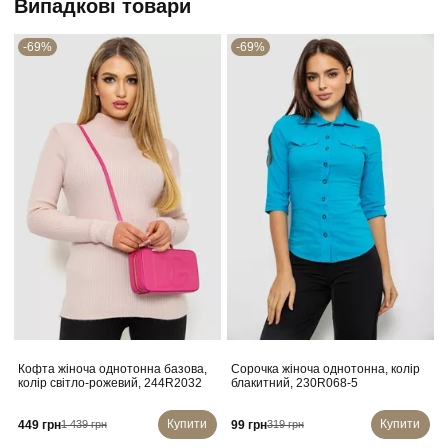
Випадкові товари
-69%
-69%
Кофта жіноча однотонна базова,
Сорочка жіноча однотонна, колір
колір світло-рожевий, 244R2032
блакитний, 230R068-5
Купити
Купити
449 грн
99 грн
1 439 грн
319 грн