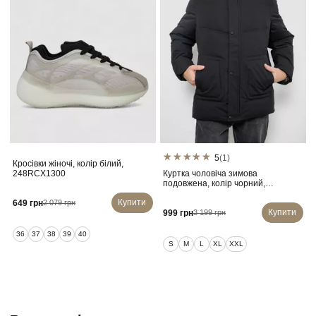
5
(1)
Кросівки жіночі, колір білий,
248RCX1300
Куртка чоловіча зимова
подовжена, колір чорний,
241R2022-21
Купити
649 грн
2 079 грн
Купити
999 грн
3 199 грн
36
37
38
39
40
S
M
L
XL
XXL