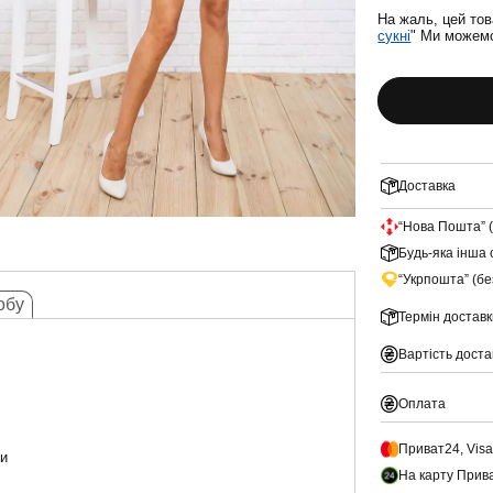
На жаль, цей тов
сукні
" Ми можемо
Доставка
“Нова Пошта” 
Будь-яка інша 
“Укрпошта” (б
обу
Термін доставк
Вартість доста
Оплата
Приват24, Vis
ки
На карту Прив