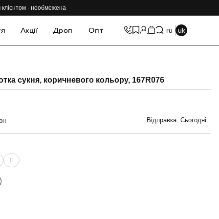
им клієнтом - необмежена
тя
Акції
Дроп
Опт
ru
uk
-69%
тка сукня, коричневого кольору, 167R076
Відправка: Сьогодні
рн
L