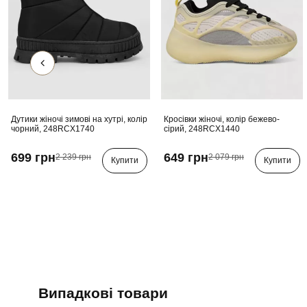
Дутики жіночі зимові на хутрі, колір
Кросівки жіночі, колір бежево-
чорний, 248RCX1740
сірий, 248RCX1440
699 грн
649 грн
2 239 грн
2 079 грн
Купити
Купити
Випадкові товари