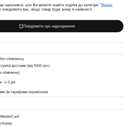
ар закінчився, але Ви можете знайти подібні до категорії "
Жіночі
 повідомити вас, якщо товар буде знову в наявності
Повідомити про надходження
(без обмежень)
служба доставки (від 5000 грн.)
ез обмежень)
и –
2-3 дні
вки:
За тарифами перевізника
a/MasterCard
атБанку