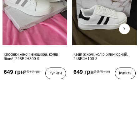
Кросівки жіночі екошкіра, колір
Кеди жіночі, колір біло-чорний,
білий, 248RJH300-9
248RJH100-8
649 грн
649 грн
2 079 грн
2 079 грн
Купити
Купити