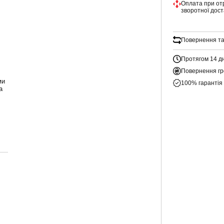
Оплата при от
зворотної дос
Повернення та
Протягом 14 д
Повернення гр
ми
100% гарантія
а