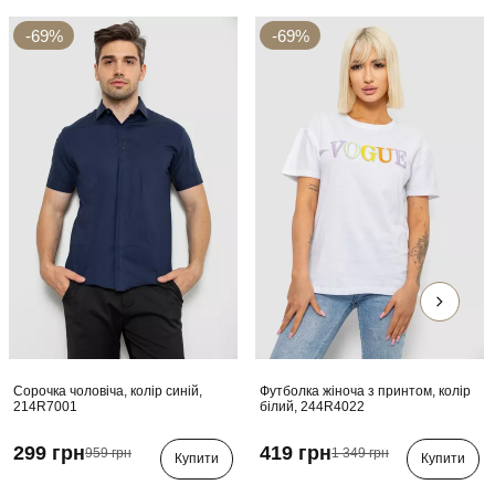
-69%
-69%
Сорочка чоловіча, колір синій,
Футболка жіноча з принтом, колір
214R7001
білий, 244R4022
299 грн
419 грн
959 грн
1 349 грн
Купити
Купити