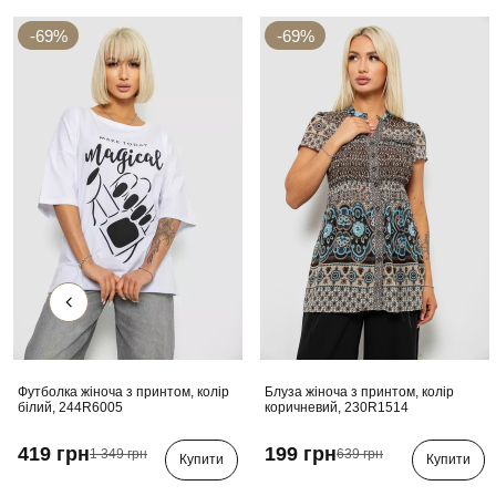
-69%
-69%
Футболка жіноча з принтом, колір
Блуза жіноча з принтом, колір
білий, 244R6005
коричневий, 230R1514
419 грн
199 грн
1 349 грн
639 грн
Купити
Купити