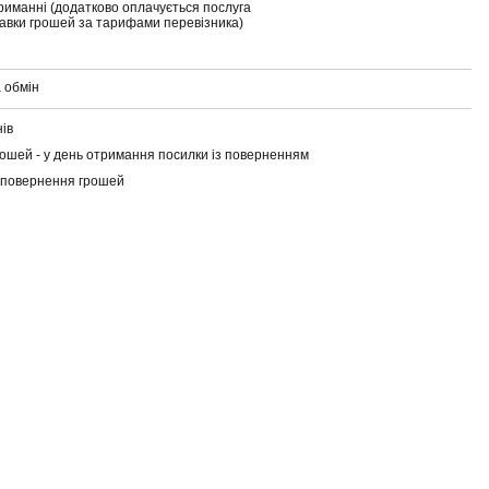
риманні (додатково оплачується послуга
тавки грошей за тарифами перевізника)
 обмін
нів
ошей - у день отримання посилки із поверненням
 повернення грошей