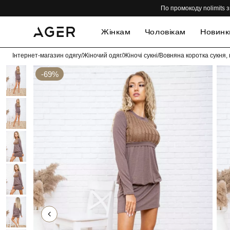
По промокоду nolimits з
Жінкам
Чоловікам
Новинк
Інтернет-магазин одягу
/
Жіночий одяг
/
Жіночі сукні
/
Вовняна коротка сукня,
-69%