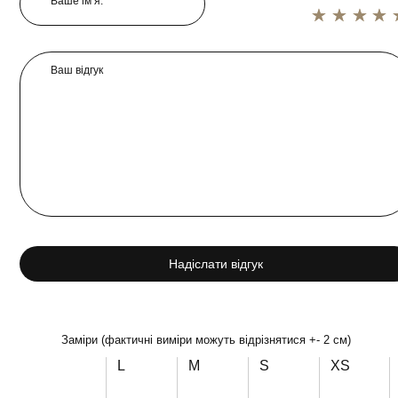
Ваше ім’я:*
1 star
2 star
3 star
4 star
5 star
Ваш відгук
Надіслати відгук
Заміри (фактичні виміри можуть відрізнятися +- 2 см)
L
M
S
XS