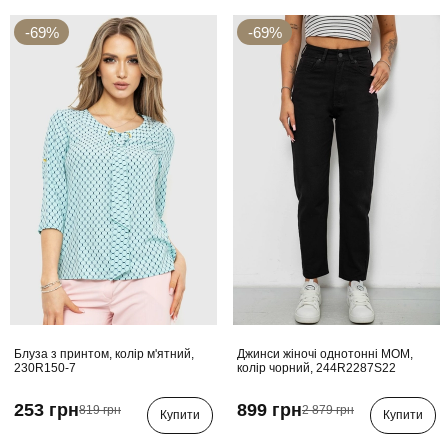
-69%
-69%
Блуза з принтом, колір м'ятний,
Джинси жіночі однотонні MOM,
230R150-7
колір чорний, 244R2287S22
253 грн
899 грн
819 грн
2 879 грн
Купити
Купити