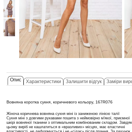
Опис
Характеристики
Залишити відгук
Заміри вир
Вовняна коротка сукня, коричневого кольору, 167R076
Жіноча коричнева вовняна сукня міні із заниженою лінією талії
Сукня міні з довгими рукавами пошита з неймовірно м'якої, приємної
шкірі вовняної тканини з оптимальним комбінованим складом. Завдя
цьому виріб не кашлатиться в «вразливих» місцях, має еластичні
властивості, не деформується і не «сідає» після прання. За рахунок