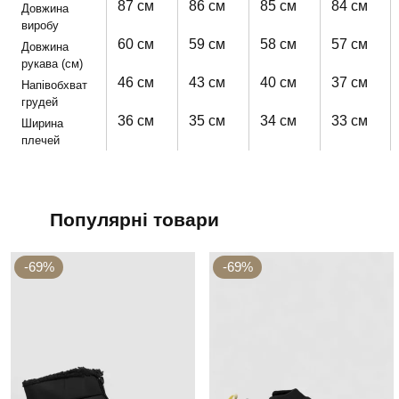
87 см
86 см
85 см
84 см
Довжина
виробу
60 см
59 см
58 см
57 см
Довжина
рукава (см)
46 см
43 см
40 см
37 см
Напівобхват
грудей
36 см
35 см
34 см
33 см
Ширина
плечей
Популярні товари
-69%
-69%