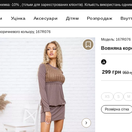
нижка -10% , (тільки для зареєстрованих клієнтів). Кількість використань одн
и
Уцінка
Аксесуари
Дітям
Розпродаж
Взут
 коричневого кольору, 167R076
Модель: 167R076
-69%
Вовняна коро
299 грн
959 г
XS
S
M
Розмірна сітка