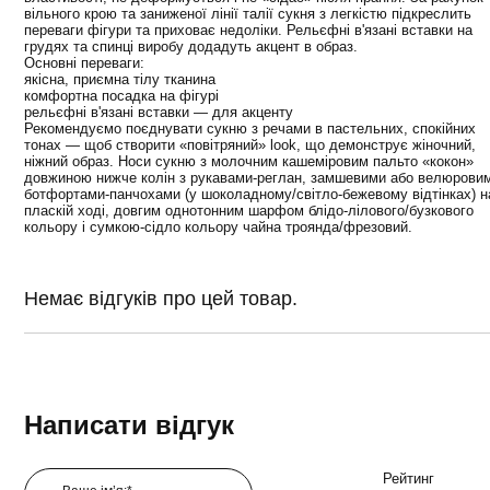
вільного крою та заниженої лінії талії сукня з легкістю підкреслить
переваги фігури та приховає недоліки. Рельєфні в'язані вставки на
грудях та спинці виробу додадуть акцент в образ.
Основні переваги:
якісна, приємна тілу тканина
комфортна посадка на фігурі
рельєфні в'язані вставки — для акценту
Рекомендуємо поєднувати сукню з речами в пастельних, спокійних
тонах — щоб створити «повітряний» look, що демонструє жіночний,
ніжний образ. Носи сукню з молочним кашеміровим
пальто
«кокон»
довжиною нижче колін з рукавами-реглан, замшевими або велюрови
ботфортами-панчохами (у шоколадному/світло-бежевому відтінках) н
пласкій ході, довгим однотонним
шарфом
блідо-лілового/бузкового
кольору і
сумкою
-сідло кольору чайна троянда/фрезовий.
Немає відгуків про цей товар.
Написати відгук
Рейтинг