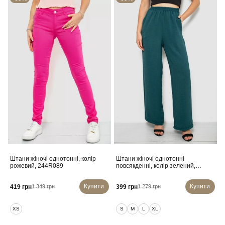
Штани жіночі однотонні, колір
Штани жіночі однотонні
рожевий, 244R089
повсякденні, колір зелений,
257R421
Купити
Купити
419 грн
399 грн
1 349 грн
1 279 грн
XS
S
M
L
XL