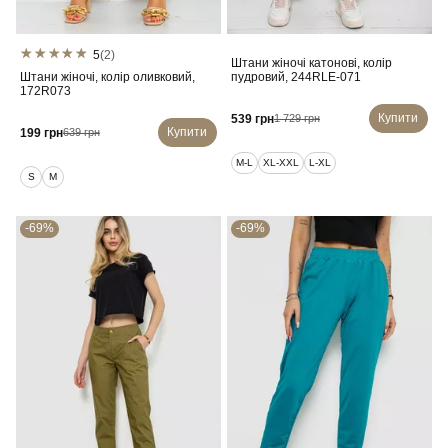
5
(2)
Штани жіночі катонові, колір
Штани жіночі, колір оливковий,
пудровий, 244RLE-071
172R073
Купити
539 грн
1 729 грн
Купити
199 грн
639 грн
M-L
XL-XXL
L-XL
S
M
-69%
-69%