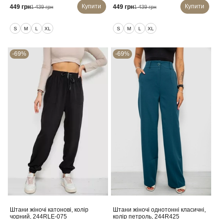
Купити
Купити
449 грн
449 грн
1 439 грн
1 439 грн
S
M
L
XL
S
M
L
XL
-69%
-69%
Штани жіночі катонові, колір
Штани жіночі однотонні класичні,
чорний, 244RLE-075
колір петроль, 244R425