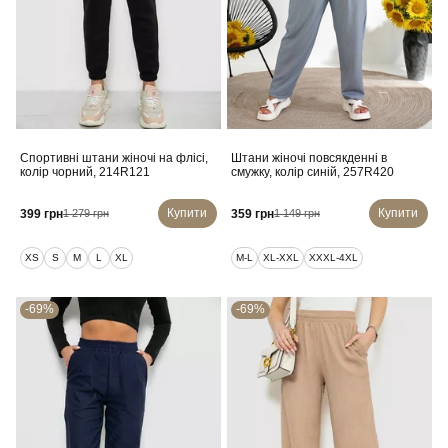
Спортивні штани жіночі на флісі,
Штани жіночі повсякденні в
колір чорний, 214R121
смужку, колір синій, 257R420
Купити
Купити
399 грн
359 грн
1 279 грн
1 149 грн
XS
S
M
L
XL
M-L
XL-XXL
XXXL-4XL
-69%
-69%