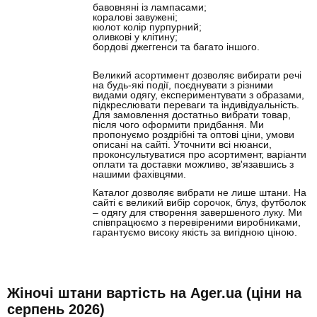
бавовняні із лампасами;
коралові завужені;
кюлот колір пурпурний;
оливкові у клітину;
бордові джеггенси та багато іншого.
Великий асортимент дозволяє вибирати речі
на будь-які події, поєднувати з різними
видами одягу, експериментувати з образами,
підкреслювати переваги та індивідуальність.
Для замовлення достатньо вибрати товар,
після чого оформити придбання. Ми
пропонуємо роздрібні та оптові ціни, умови
описані на сайті. Уточнити всі нюанси,
проконсультуватися про асортимент, варіанти
оплати та доставки можливо, зв'язавшись з
нашими фахівцями.
Каталог дозволяє вибрати не лише штани. На
сайті є великий вибір сорочок, блуз, футболок
– одягу для створення завершеного луку. Ми
співпрацюємо з перевіреними виробниками,
гарантуємо високу якість за вигідною ціною.
Жіночі штани вартість на Ager.ua (ціни на
серпень 2026)