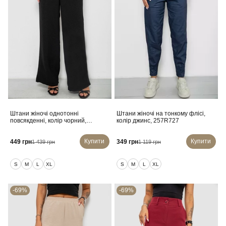
Штани жіночі однотонні
Штани жіночі на тонкому флісі,
повсякденні, колір чорний,
колір джинс, 257R727
257R421
Купити
Купити
449 грн
349 грн
1 439 грн
1 119 грн
S
M
L
XL
S
M
L
XL
-69%
-69%