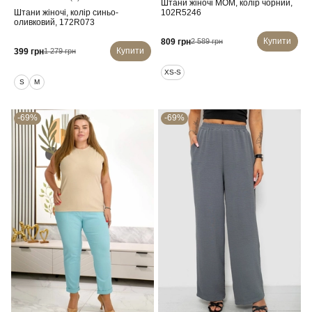
Штани жіночі MOM, колір чорний,
Штани жіночі, колір синьо-
102R5246
оливковий, 172R073
Купити
809 грн
2 589 грн
Купити
399 грн
1 279 грн
XS-S
S
M
-69%
-69%