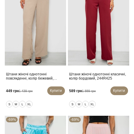
Штани жіночі однотонні
Штани жіночі однотонні класичні,
повсякденні, колір бежевий,
колір бордовий, 244R425
257R421
Купити
Купити
449 грн
589 грн
1 439 грн
1 889 грн
S
M
L
XL
S
M
L
XL
-69%
-69%