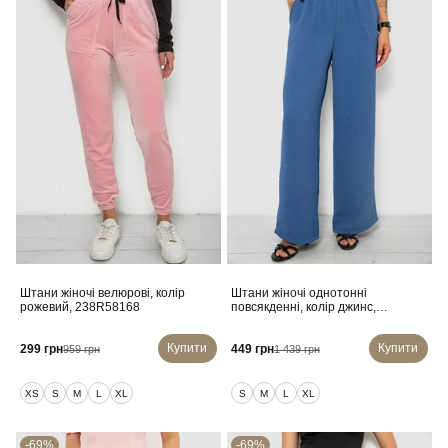
Штани жіночі велюрові, колір
Штани жіночі однотонні
рожевий, 238R58168
повсякденні, колір джинс,
257R421
Купити
Купити
299 грн
449 грн
959 грн
1 439 грн
XS
S
M
L
XL
S
M
L
XL
-69%
-69%