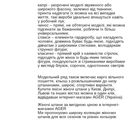
капрі - укорочені моделі звуженого або
широкого фасону, залежно від тканини,
принта надягати їх можна на всі випадки
життя, такі вироби ідеально впишуться навіть
у робочий лук;
чинос – прямі, не обтягуючі моделі, які можна
підгинати за бажанням, роблячи їх більш
універсальними;
слакси – елементи гардеробу, що нагадують
чоловічі, довжина буває будь-якою, підходять
дівчатам з широкими стегнами, володаркам
стрункої фігури;
класичні - прямий крій з наявністю стрілок,
підходять для жінок із будь-яким типом
фігури, поєднуються зі стриманими виробами
у вигляді блузок, сорочок, однотонних светрів.
Модельний ряд також включає карго вільного
пошиття, кльош з розкльошеними до низу
штанинами, широкі, спортивні варіанти.
Купити якісні жіночі штани у Києві, Дніпрі,
Львові та інших містах можна в один клік,
відвідавши інтернет-магазин AGER (Україна).
Жіночі штани за вигідною ціною в інтернет-
магазині AGER
Ми пропонуємо широку колекцію жіночих
штанів для всіх сезонів та різних кольорів: