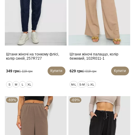
Штани жіночі на тонкому флісі,
Штани жіночі палаццо, колір
колір синій, 257R727
бежевий, 102R011-1
Купити
Купити
349 грн
629 грн
1 119 грн
2 019 грн
S
M
L
XL
M-L
S-M
L-XL
-69%
-69%