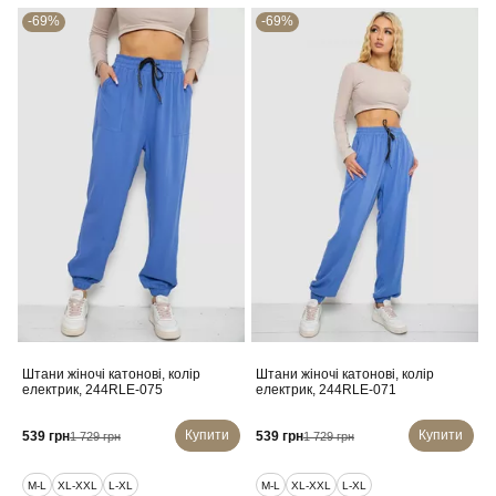
-69%
-69%
Штани жіночі катонові, колір
Штани жіночі катонові, колір
електрик, 244RLE-075
електрик, 244RLE-071
Купити
Купити
539 грн
539 грн
1 729 грн
1 729 грн
M-L
XL-XXL
L-XL
M-L
XL-XXL
L-XL