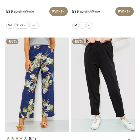
Купити
Купити
539 грн
589 грн
1 729 грн
1 889 грн
M-L
XL-XXL
L-XL
M
L
XL
-69%
-69%
5
(2)