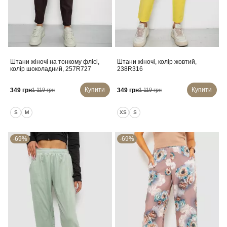
Штани жіночі на тонкому флісі,
Штани жіночі, колір жовтий,
колір шоколадний, 257R727
238R316
Купити
Купити
349 грн
349 грн
1 119 грн
1 119 грн
S
M
XS
S
-69%
-69%