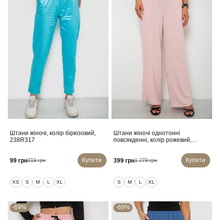
Штани жіночі, колір бірюзовий,
Штани жіночі однотонні
238R317
повсякденні, колір рожевий,
257R421
Купити
Купити
99 грн
399 грн
319 грн
1 279 грн
XS
S
M
L
XL
S
M
L
XL
-69%
-69%