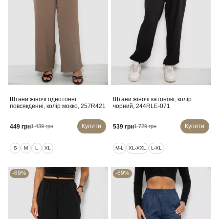
Штани жіночі однотонні
Штани жіночі катонові, колір
повсякденні, колір мокко, 257R421
чорний, 244RLE-071
Купити
Купити
449 грн
539 грн
1 439 грн
1 729 грн
S
M
L
XL
M-L
XL-XXL
L-XL
-69%
-69%