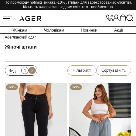
По промокоду nolimits знижка -10% , (тільки для зареєстрованих клієнтів).
Кількість використань одним клієнтом - необмежена
Жінкам
Чоловікам
Новинки
Акції
Ager
Жіночий одяг
Жіночі штани
Фільтри
Сортувати:
Вид
1
2
-69%
-69%