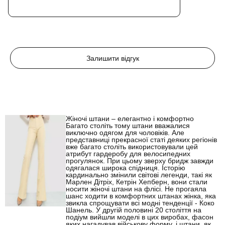
Залишити відгук
Жіночі штани – елегантно і комфортно
Багато століть тому штани вважалися
виключно одягом для чоловіків. Але
представниці прекрасної статі деяких регіонів
вже багато століть використовували цей
атрибут гардеробу для велосипедних
прогулянок. При цьому зверху бридж завжди
одягалася широка спідниця. Історію
кардинально змінили світові легенди, такі як
Марлен Дітріх, Кетрін Хепберн, вони стали
носити жіночі штани на флісі. Не прогаяла
шанс ходити в комфортних штанах жінка, яка
звикла спрощувати всі модні тенденції - Коко
Шанель. У другій половині 20 століття на
подіум вийшли моделі в цих виробах, фасон
яких нагадував військову форму, і штани, як