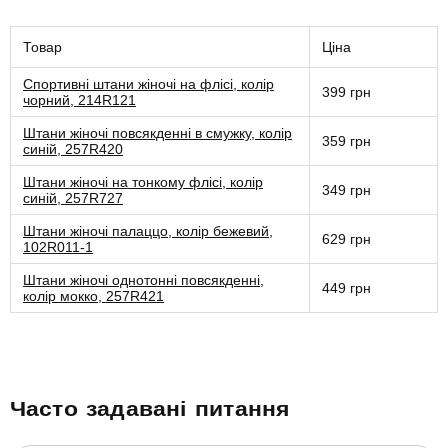
Товар
Ціна
Спортивні штани жіночі на флісі, колір
399 грн
чорний, 214R121
Штани жіночі повсякденні в смужку, колір
359 грн
синій, 257R420
Штани жіночі на тонкому флісі, колір
349 грн
синій, 257R727
Штани жіночі палаццо, колір бежевий,
629 грн
102R011-1
Штани жіночі однотонні повсякденні,
449 грн
колір мокко, 257R421
Часто задавані питання