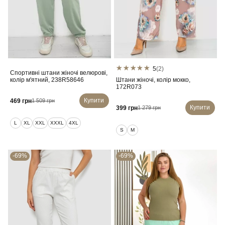
5
(2)
Спортивні штани жіночі велюрові,
колір м'ятний, 238R58646
Штани жіночі, колір мокко,
172R073
Купити
469 грн
1 509 грн
Купити
399 грн
1 279 грн
L
XL
XXL
XXXL
4XL
S
M
-69%
-69%