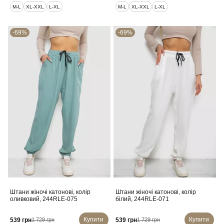
M-L
XL-XXL
L-XL
M-L
XL-XXL
L-XL
-69%
-69%
Штани жіночі катонові, колір
Штани жіночі катонові, колір
оливковий, 244RLE-075
білий, 244RLE-071
Купити
Купити
539 грн
539 грн
1 729 грн
1 729 грн