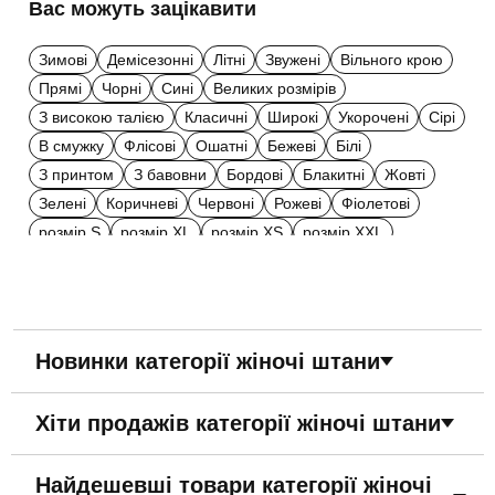
Вас можуть зацікавити
Зимові
Демісезонні
Літні
Звужені
Вільного крою
Прямі
Чорні
Сині
Великих розмірів
З високою талією
Класичні
Широкі
Укорочені
Сірі
В смужку
Флісові
Ошатні
Бежеві
Білі
З принтом
З бавовни
Бордові
Блакитні
Жовті
Зелені
Коричневі
Червоні
Рожеві
Фіолетові
розмір S
розмір XL
розмір XS
розмір XXL
Костюмні
Зі штапелю
З квітковим принтом
Довгі
З кишенями
Стрейч
Туреччина
Новинки категорії жіночі штани
Хіти продажів категорії жіночі штани
Найдешевші товари категорії жіночі