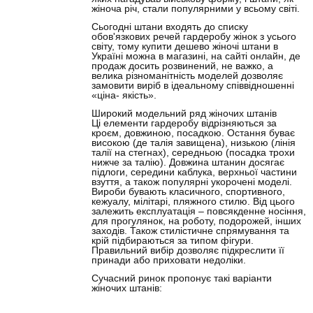
жіноча річ, стали популярними у всьому світі.
Сьогодні штани входять до списку
обов'язкових речей гардеробу жінок з усього
світу, тому купити дешево жіночі штани в
Україні можна в магазині, на сайті онлайн, де
продаж досить розвинений, не важко, а
велика різноманітність моделей дозволяє
замовити виріб в ідеальному співвідношенні
«ціна- якість».
Широкий модельний ряд жіночих штанів
Ці елементи гардеробу відрізняються за
кроєм, довжиною, посадкою. Остання буває
високою (де талія завищена), низькою (лінія
талії на стегнах), середньою (посадка трохи
нижче за талію). Довжина штанин досягає
підлоги, середини каблука, верхньої частини
взуття, а також популярні укорочені моделі.
Вироби бувають класичного, спортивного,
кежуалу, мілітарі, пляжного стилю. Від цього
залежить експлуатація – повсякденне носіння,
для прогулянок, на роботу, подорожей, інших
заходів. Також стилістичне спрямування та
крій підбираються за типом фігури.
Правильний вибір дозволяє підкреслити її
принади або приховати недоліки.
Сучасний ринок пропонує такі варіанти
жіночих штанів: