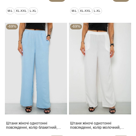
M-L
XL-XXL
L-XL
M-L
XL-XXL
L-XL
-69%
-69%
Штани жіночі однотонні
Штани жіночі однотонні
повсякденні, колір блакитний,
повсякденні, колір молочний,
257R421
257R421