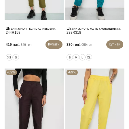
Штани жіночі, колір оливковий,
Штани жіночі, колір смарагдовий,
244R158
238R318
Купити
Купити
419 грн
330 грн
1 349 грн
1 059 грн
XS
S
S
M
L
XL
-69%
-69%