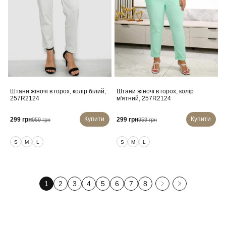
Штани жіночі в горох, колір білий,
Штани жіночі в горох, колір
257R2124
м'ятний, 257R2124
Купити
Купити
299 грн
299 грн
959 грн
959 грн
S
M
L
S
M
L
1
2
3
4
5
6
7
8