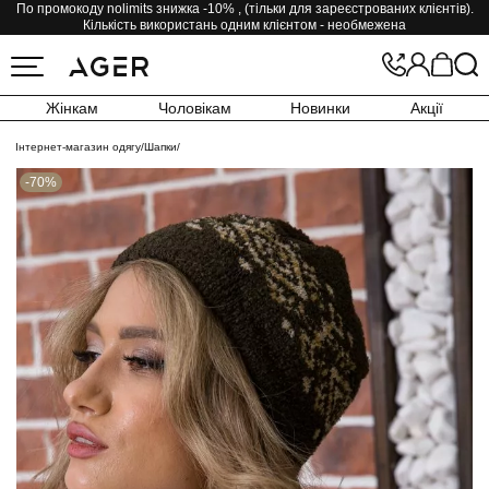
По промокоду nolimits знижка -10% , (тільки для зареєстрованих клієнтів).
Кількість використань одним клієнтом - необмежена
Жінкам
Чоловікам
Новинки
Акції
Інтернет-магазин одягу
/
Шапки
/
-70%