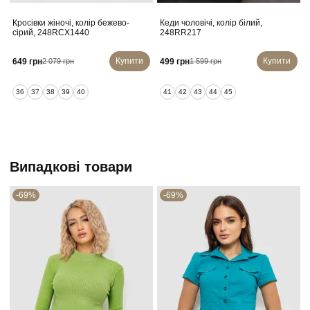
Кросівки жіночі, колір бежево-
Кеди чоловічі, колір білий,
сірий, 248RCX1440
248RR217
Купити
Купити
649 грн
499 грн
2 079 грн
1 599 грн
36
37
38
39
40
41
42
43
44
45
Випадкові товари
-69%
-69%