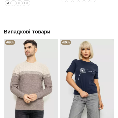
M
L
XL
XXL
Випадкові товари
-69%
-69%