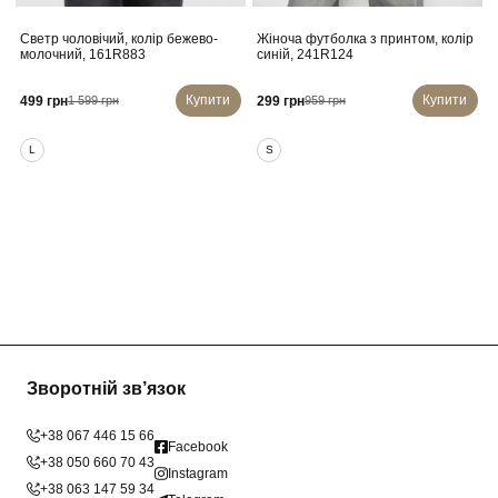
Светр чоловічий, колір бежево-
Жіноча футболка з принтом, колір
молочний, 161R883
синій, 241R124
Купити
Купити
499 грн
299 грн
1 599 грн
959 грн
L
S
Зворотній зв’язок
+38 067 446 15 66
Facebook
+38 050 660 70 43
Instagram
+38 063 147 59 34