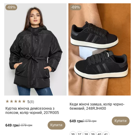
-69%
-69%
5
(8)
Кеди жіночі замша, колір чорно-
К
Куртка жіноча демісезонна з
бежевий, 248RJH400
поясом, колір чорний, 207R005
Купити
649 грн
2 079 грн
Купити
649 грн
2 079 грн
36
37
38
39
40
41