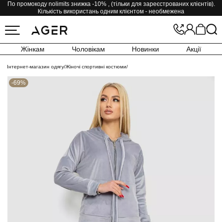
По промокоду nolimits знижка -10% , (тільки для зареєстрованих клієнтів).
Кількість використань одним клієнтом - необмежена
Жінкам
Чоловікам
Новинки
Акції
Інтернет-магазин одягу
/
Жіночі спортивні костюми
/
-69%