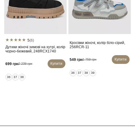
5
(6)
Кросівки жіночі, колір біло-сірий,
Дутики жіночі зимові на хутрі, колір
256RCR-11
чорно-бежевий, 248RCX1740
Купити
549 грн
1 759 грн
Купити
699 грн
2 239 грн
36
37
38
39
36
37
38