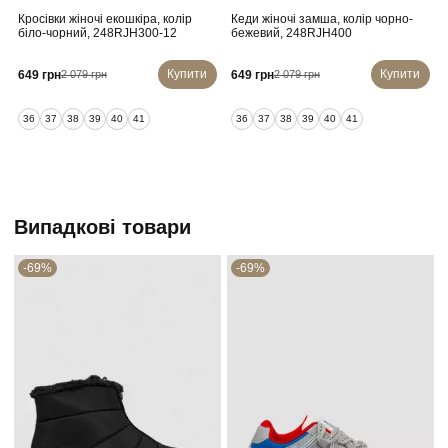
Кросівки жіночі екошкіра, колір
Кеди жіночі замша, колір чорно-
К
біло-чорний, 248RJH300-12
бежевий, 248RJH400
Купити
Купити
649 грн
649 грн
2 079 грн
2 079 грн
36
37
38
39
40
41
36
37
38
39
40
41
Випадкові товари
-69%
-69%