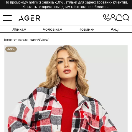
По промокоду nolimits знижка -10% , (тільки для зареєстрованих клієнтів).
Кількість використань одним клієнтом - необмежена
Жінкам
Чоловікам
Новинки
Акції
Інтернет-магазин одягу
/
Уцінка
/
-69%