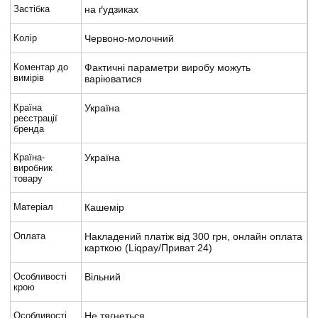
Застібка
на ґудзиках
Колір
Червоно-молочний
Коментар до
Фактичні параметри виробу можуть
вимірів
варіюватися
Країна
Україна
реєстрації
бренда
Країна-
Україна
виробник
товару
Матеріал
Кашемір
Оплата
Накладений платіж від 300 грн, онлайн оплата
карткою (Liqpay/Приват 24)
Особливості
Вільний
крою
Особливості
Не тягнеться