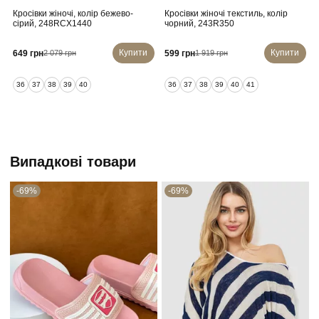
Кросівки жіночі, колір бежево-
Кросівки жіночі текстиль, колір
сірий, 248RCX1440
чорний, 243R350
Купити
Купити
649 грн
599 грн
2 079 грн
1 919 грн
36
37
38
39
40
36
37
38
39
40
41
Випадкові товари
-69%
-69%