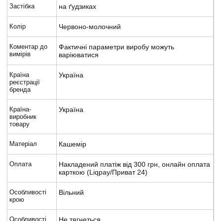
Застібка
на ґудзиках
Колір
Червоно-молочний
Коментар до
Фактичні параметри виробу можуть
вимірів
варіюватися
Країна
Україна
реєстрації
бренда
Країна-
Україна
виробник
товару
Матеріал
Кашемір
Оплата
Накладений платіж від 300 грн, онлайн оплата
карткою (Liqpay/Приват 24)
Особливості
Вільний
крою
Особливості
Не тягнеться