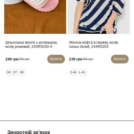
Шльопанці жіночі з аплікацією,
Жіноча кофта в смужку, колір
колір рожевий, 243R5030-4
синьо-білий, 244R0263
Купити
Купити
249 грн
239 грн
799 грн
769 грн
36
37
38
S-M
L-XL
Зворотній зв’язок