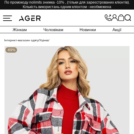
По промокоду nolimits знижка -10% , (тільки для зареєстрованих клієнтів).
Кількість використань одним клієнтом - необмежена
Жінкам
Чоловікам
Новинки
Акції
Інтернет-магазин одягу
/
Уцінка
/
-69%