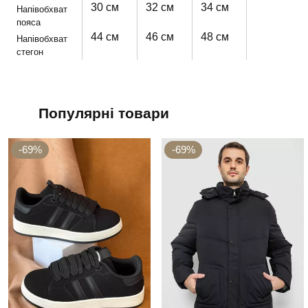
30 см
32 см
34 см
Напівобхват
пояса
44 см
46 см
48 см
Напівобхват
стегон
Популярні товари
-69%
-69%