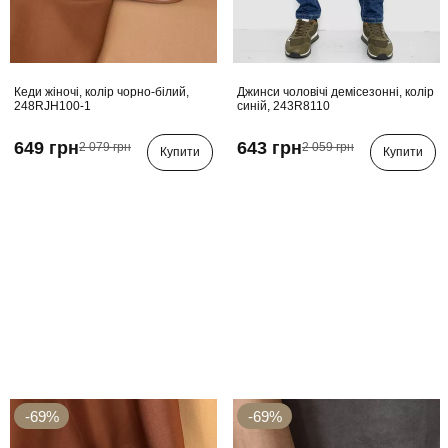
Кеди жіночі, колір чорно-білий,
Джинси чоловічі демісезонні, колір
248RJH100-1
синій, 243R8110
649 грн
643 грн
2 079 грн
2 059 грн
Купити
Купити
-69%
-69%