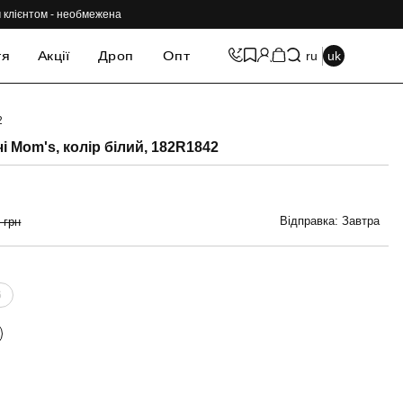
им клієнтом - необмежена
тя
Акції
Дроп
Опт
ru
uk
2
-69%
і Mom's, колір білий, 182R1842
Відправка: Завтра
 грн
6