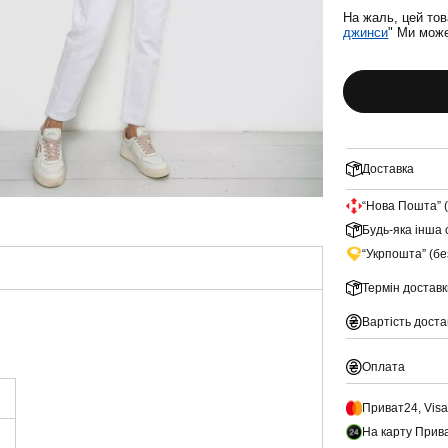
На жаль, цей тов
джинси
" Ми може
Доставка
“Нова Пошта” 
Будь-яка інша 
“Укрпошта” (б
Термін доставк
Вартість доста
Оплата
Приват24, Vis
На карту Прив