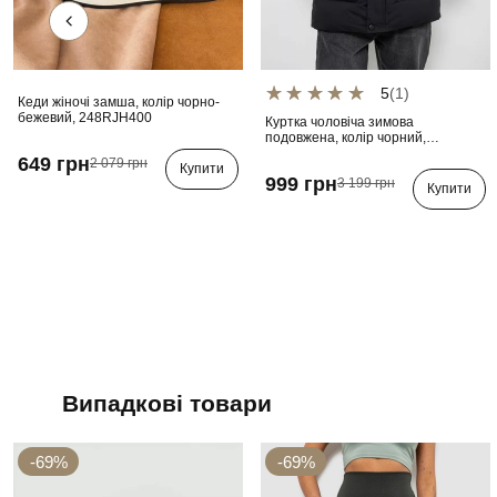
5
(1)
Кеди жіночі замша, колір чорно-
бежевий, 248RJH400
Куртка чоловіча зимова
подовжена, колір чорний,
241R2022-21
649 грн
2 079 грн
Купити
999 грн
3 199 грн
Купити
Випадкові товари
-69%
-69%