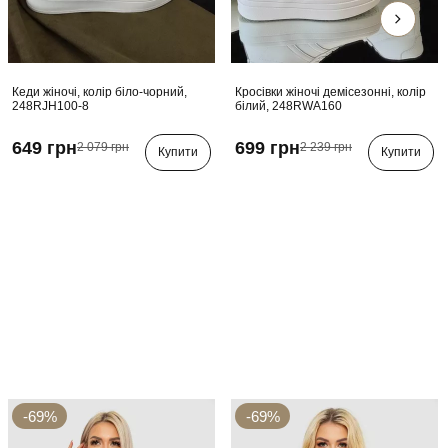
Кеди жіночі, колір біло-чорний,
Кросівки жіночі демісезонні, колір
248RJH100-8
білий, 248RWA160
649 грн
699 грн
2 079 грн
2 239 грн
Купити
Купити
-69%
-69%