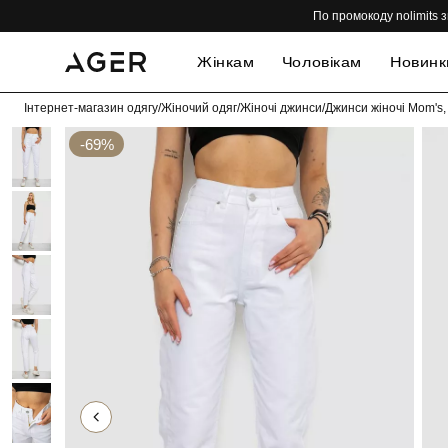
По промокоду nolimits з
Жінкам
Чоловікам
Новинк
Інтернет-магазин одягу
/
Жіночий одяг
/
Жіночі джинси
/
Джинси жіночі Mom's,
-69%