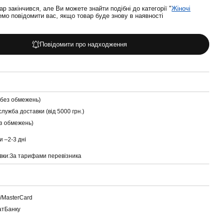
ар закінчився, але Ви можете знайти подібні до категорії "
Жіночі
мо повідомити вас, якщо товар буде знову в наявності
Повідомити про надходження
(без обмежень)
служба доставки (від 5000 грн.)
ез обмежень)
и –
2-3 дні
вки:
За тарифами перевізника
a/MasterCard
атБанку