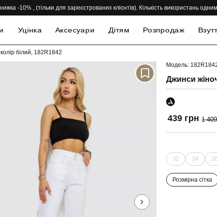
нижка -10% , (тільки для зареєстрованих клієнтів). Кількість використань одн
и
Уцінка
Аксесуари
Дітям
Розпродаж
Взут
 колір білий, 182R1842
Модель: 182R184
-69%
Джинси жіноч
439 грн
1 409
32
34
3
Розмірна сітка