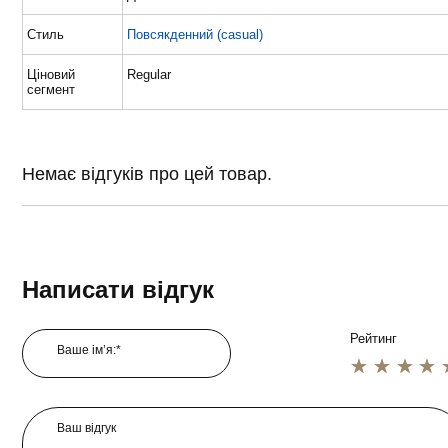
Стиль
Повсякденний (casual)
Ціновий
Regular
сегмент
Немає відгуків про цей товар.
Написати відгук
Рейтинг
Ваше ім’я:*
1 star
2 star
3 star
4 star
5 star
Ваш відгук