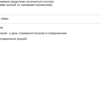
риманні (додатково оплачується послуга
тавки грошей за тарифами перевізника)
 обмін
нів
ошей - у день отримання посилки із поверненням
 повернення грошей