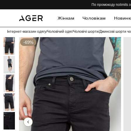
По промокоду nolimits з
Жінкам
Чоловікам
Новинк
Інтернет-магазин одягу
/
Чоловічий одяг
/
Чоловічі шорти
/
Джинсові шорти чол
-69%