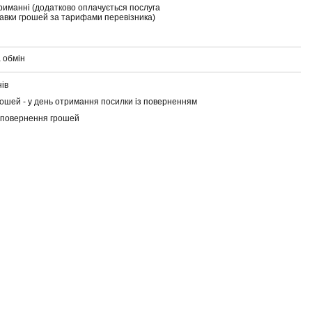
риманні (додатково оплачується послуга
тавки грошей за тарифами перевізника)
 обмін
нів
ошей - у день отримання посилки із поверненням
 повернення грошей