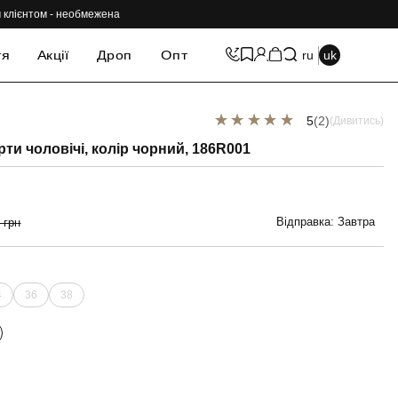
им клієнтом - необмежена
тя
Акції
Дроп
Опт
ru
uk
5
(2)
(Дивитись)
-69%
ти чоловічі, колір чорний, 186R001
Відправка: Завтра
 грн
4
36
38