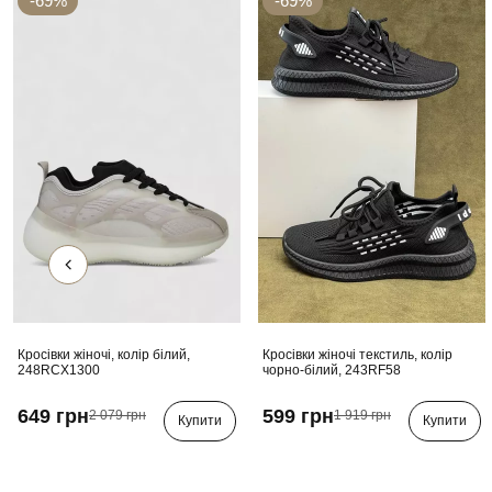
-69%
-69%
Кросівки жіночі, колір білий,
Кросівки жіночі текстиль, колір
248RCX1300
чорно-білий, 243RF58
649 грн
599 грн
2 079 грн
1 919 грн
Купити
Купити