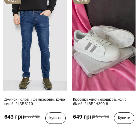
-69%
-69%
Джинси чоловічі демісезонні, колір
Кросівки жіночі екошкіра, колір
синій, 243R8110
білий, 248RJH300-9
643 грн
649 грн
2 059 грн
2 079 грн
Купити
Купити