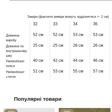
Заміри (фактичні виміри можуть відрізнятися +- 2 см)
32
33
34
36
52 см
52 см
53 см
53 см
Довжина
виробу
25 см
25 см
26 см
26 см
Довжина по
внутрішньому
шву
40 см
42 см
44 см
46 см
Напівобхват
пояса
51 см
53 см
55 см
57 см
Напівобхват
стегон
Популярні товари