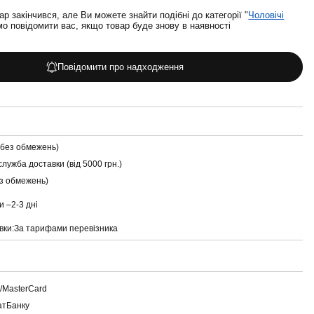
ар закінчився, але Ви можете знайти подібні до категорії "
Чоловічі
о повідомити вас, якщо товар буде знову в наявності
Повідомити про надходження
(без обмежень)
служба доставки (від 5000 грн.)
ез обмежень)
и –
2-3 дні
вки:
За тарифами перевізника
a/MasterCard
атБанку