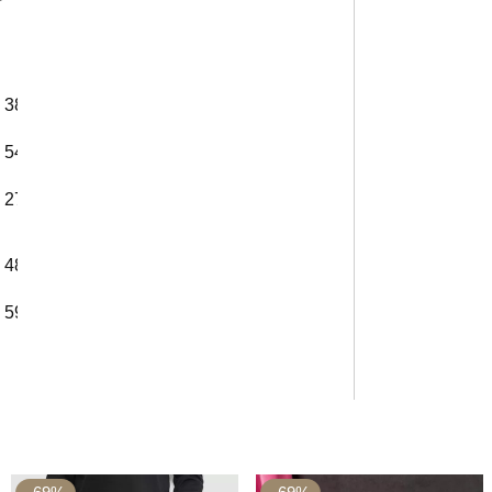
38
54 см
27 см
48 см
59 см