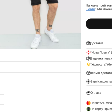
На жаль, цей тов
шорти
" Ми можем
Доставка
“Нова Пошта” 
Будь-яка інша 
“Укрпошта” (б
Термін доставк
Вартість доста
Оплата
Приват24, Vis
На карту Прив