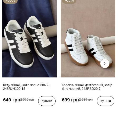
-69%
-69%
Кеди жіночі, колір чорно-білий,
Кросівки жіночі демісезонні, колір
248RJH100-15
біло-чорний, 248RSD20-7
649 грн
699 грн
2 079 грн
2 239 грн
Купити
Купити