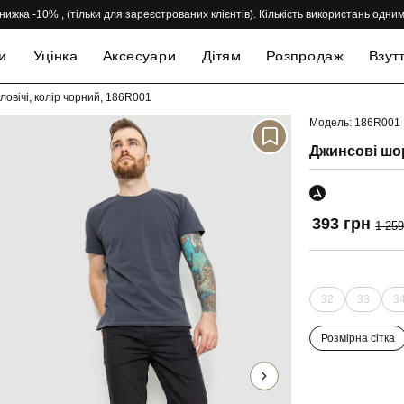
нижка -10% , (тільки для зареєстрованих клієнтів). Кількість використань одн
и
Уцінка
Аксесуари
Дітям
Розпродаж
Взут
овічі, колір чорний, 186R001
Модель: 186R001
-69%
Джинсові шор
393 грн
1 259
32
33
3
Розмірна сітка