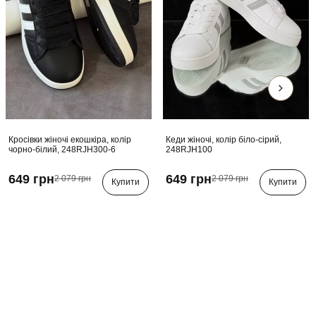
Кросівки жіночі екошкіра, колір
Кеди жіночі, колір біло-сірий,
чорно-білий, 248RJH300-6
248RJH100
649 грн
649 грн
2 079 грн
2 079 грн
Купити
Купити