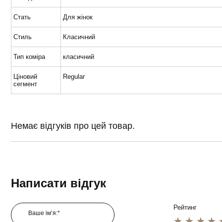
Стать
Для жінок
Стиль
Класичний
Тип коміра
класичний
Ціновий
Regular
сегмент
Немає відгуків про цей товар.
Написати відгук
Рейтинг
Ваше ім’я:*
1 star
2 star
3 star
4 star
5 star