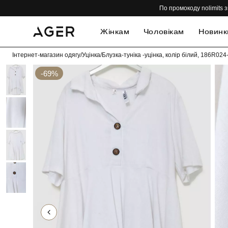
По промокоду nolimits з
Жінкам
Чоловікам
Новинк
Інтернет-магазин одягу
/
Уцінка
/
Блузка-туніка -уцінка, колір білий, 186R024
-69%