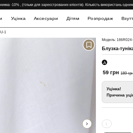
нижка -10% , (тільки для зареєстрованих клієнтів). Кількість використань одн
и
Уцінка
Аксесуари
Дітям
Розпродаж
Взут
-U-1
Модель: 186R024
-69%
Блузка-туніка
59 грн
189 гр
Уцінка!
Причина уці
L