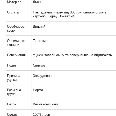
Матеріал
Льон
Оплата
Накладений платіж від 300 грн, онлайн оплата
карткою (Liqpay/Приват 24)
Особливості
Вільний
крою
Особливості
Тягнеться
тканини
Повернення
Уцінені товари обіну та поверненню не підлягають
Подія
Святкові
Причина
Забруднення
уцінки
Розмірна
Норма
група
Сезон
Весняно-осінній
Склад
100% льон