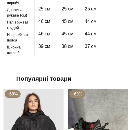
виробу
25 см
25 см
25 см
Довжина
рукава (см)
46 см
45 см
44 см
Напівобхват
грудей
46 см
45 см
44 см
Напівобхват
пояса
39 см
38 см
37 см
Ширина
плечей
Популярні товари
-69%
-69%