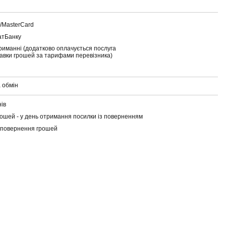
a/MasterCard
атБанку
риманні (додатково оплачується послуга
тавки грошей за тарифами перевізника)
 обмін
нів
ошей - у день отримання посилки із поверненням
 повернення грошей