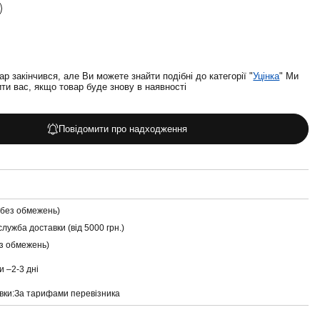
ар закінчився, але Ви можете знайти подібні до категорії "
Уцінка
" Ми
и вас, якщо товар буде знову в наявності
Повідомити про надходження
(без обмежень)
служба доставки (від 5000 грн.)
ез обмежень)
и –
2-3 дні
вки:
За тарифами перевізника