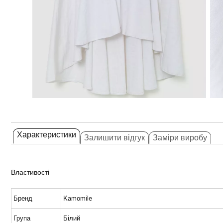
Характеристики
Залишити відгук
Заміри виробу
Властивості
Бренд
Kamomile
Група
Білий