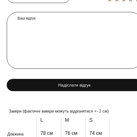
Ваш відгук
Надіслати відгук
Заміри (фактичні виміри можуть відрізнятися +- 2 см)
L
M
S
78 см
76 см
74 см
Довжина