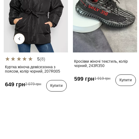
5
(8)
Кросівки жіночі текстиль, колір
чорний, 243R350
Куртка жіноча демісезонна з
поясом, колір чорний, 207R005
599 грн
1 919 грн
Купити
649 грн
2 079 грн
Купити