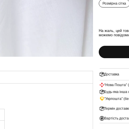
Розмірна сітка
На жаль, цей тов
можемо повідомит
Доставка
“Нова Пошта” 
Будь-яка інша 
“Укрпошта” (б
Термін доставк
Вартість доста