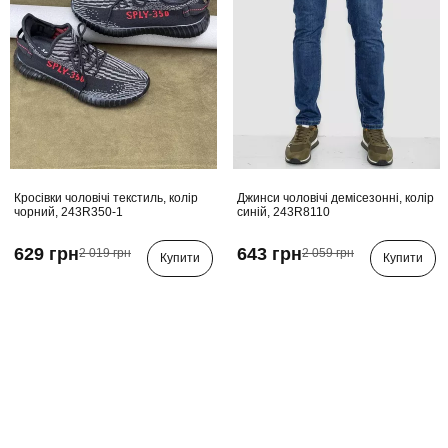
Кросівки чоловічі текстиль, колір
Джинси чоловічі демісезонні, колір
чорний, 243R350-1
синій, 243R8110
629 грн
643 грн
2 019 грн
2 059 грн
Купити
Купити