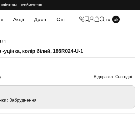
им клієнтом - необмежена
тя
Акції
Дроп
Опт
ru
uk
-U-1
-69%
 -уцінка, колір білий, 186R024-U-1
Відправка: Сьогодні
н
нки:
Забруднення