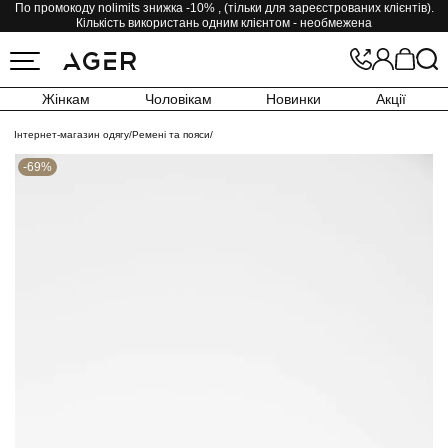
По промокоду nolimits знижка -10% , (тільки для зареєстрованих клієнтів).
Кількість використань одним клієнтом - необмежена
Жінкам
Чоловікам
Новинки
Акції
Інтернет-магазин одягу
/
Ремені та пояси
/
-69%