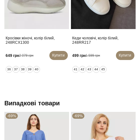
Кросівки жіночі, колір білий,
Кеди чоловічі, колір білий,
К
248RCX1300
248RR217
Купити
Купити
649 грн
499 грн
2 079 грн
1 599 грн
36
37
38
39
40
41
42
43
44
45
Випадкові товари
-69%
-69%