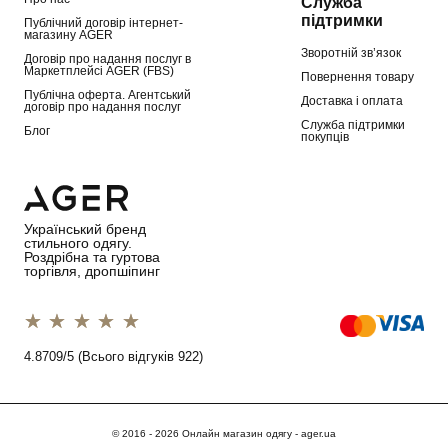
Служба
підтримки
Публічний договір інтернет-
магазину AGER
Зворотній зв’язок
Договір про надання послуг в
Маркетплейсі AGER (FBS)
Повернення товару
Публічна оферта. Агентський
Доставка і оплата
договір про надання послуг
Служба підтримки
Блог
покупців
Український бренд
стильного одягу.
Роздрібна та гуртова
торгівля, дропшіпинг
1 star
2 stars
3 stars
4 stars
5 stars
4.8709/5 (Всього відгуків 922)
© 2016 - 2026 Онлайн магазин одягу - ager.ua