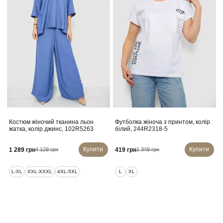
Костюм жіночий тканина льон
Футболка жіноча з принтом, колір
жатка, колір джинс, 102R5263
білий, 244R2318-5
Купити
Купити
1 289 грн
419 грн
4 129 грн
1 349 грн
L-XL
XXL-XXXL
4XL-5XL
L
XL