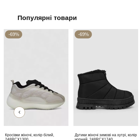
Популярні товари
-69%
-69%
Кросівки жіночі, колір білий,
Дутики жіночі зимові на хутрі, колір
248RCX1300
чорний, 248RCX1740