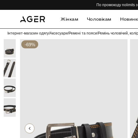
По промокоду nolimits з
Жінкам
Чоловікам
Новинк
Інтернет-магазин одягу
/
Аксесуари
/
Ремені та пояси
/
Ремінь чоловічий, ко
-69%