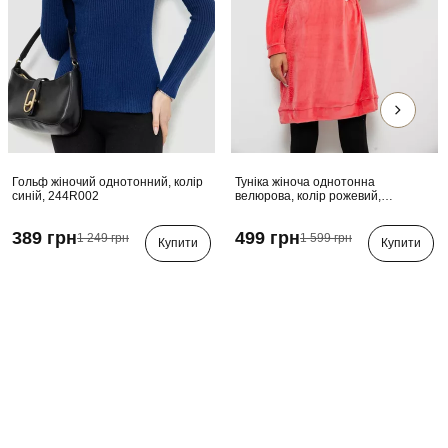
Гольф жіночий однотонний, колір
Туніка жіноча однотонна
синій, 244R002
велюрова, колір рожевий,
257R338
389 грн
499 грн
1 249 грн
1 599 грн
Купити
Купити