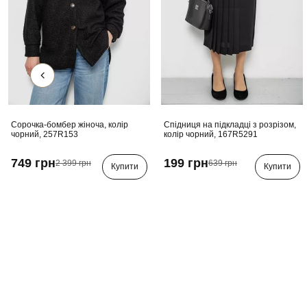
Сорочка-бомбер жіноча, колір
Спідниця на підкладці з розрізом,
чорний, 257R153
колір чорний, 167R5291
749 грн
199 грн
2 399 грн
639 грн
Купити
Купити