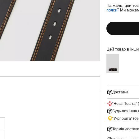
На жаль, цей тов
пояси
" Ми можем
Цей товар в інш
Доставка
“Нова Пошта” 
Будь-яка інша 
“Укрпошта” (б
Термін доставк