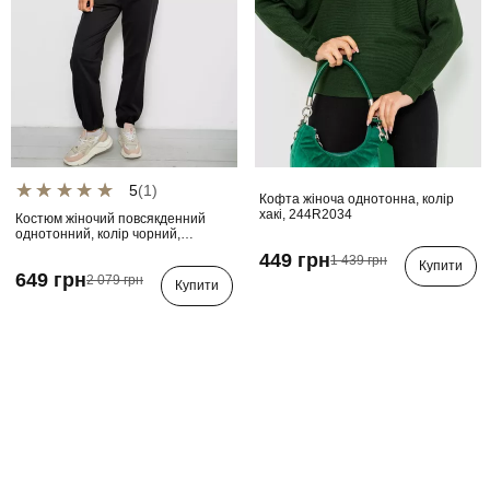
5
(1)
Кофта жіноча однотонна, колір
хакі, 244R2034
Костюм жіночий повсякденний
однотонний, колір чорний,
221R103
449 грн
1 439 грн
Купити
649 грн
2 079 грн
Купити