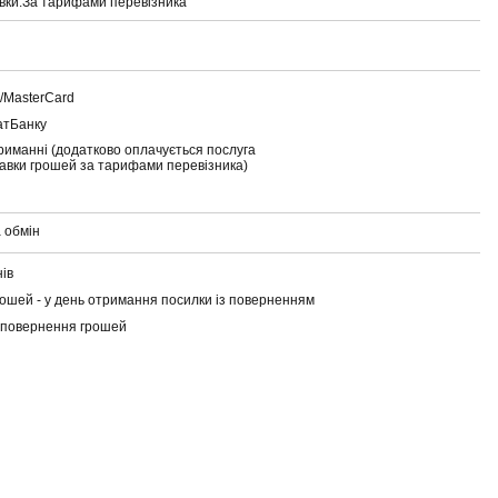
вки:
За тарифами перевізника
a/MasterCard
атБанку
риманні (додатково оплачується послуга
тавки грошей за тарифами перевізника)
 обмін
нів
ошей - у день отримання посилки із поверненням
 повернення грошей