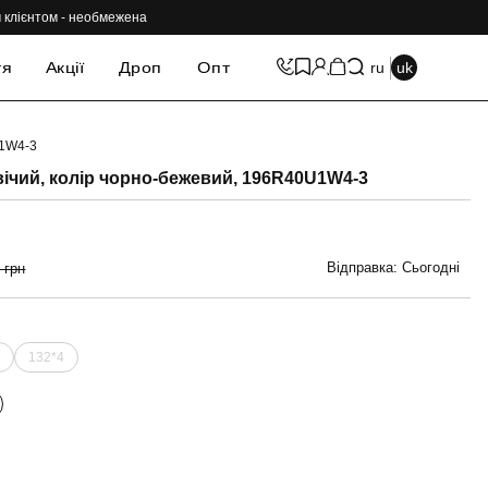
им клієнтом - необмежена
тя
Акції
Дроп
Опт
ru
uk
1W4-3
-69%
ічий, колір чорно-бежевий, 196R40U1W4-3
Відправка: Сьогодні
 грн
4
132*4