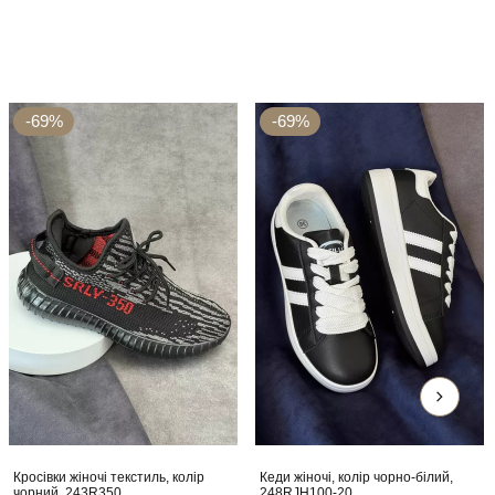
-69%
-69%
Кросівки жіночі текстиль, колір
Кеди жіночі, колір чорно-білий,
чорний, 243R350
248RJH100-20