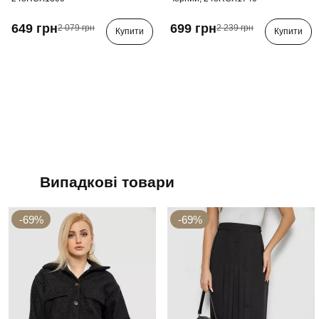
649 грн
699 грн
2 079 грн
2 239 грн
Купити
Купити
Випадкові товари
-69%
-69%