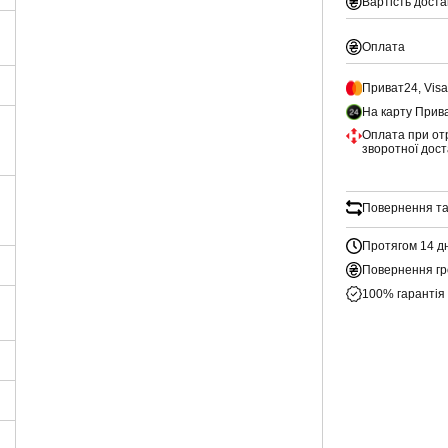
Вартість доста
Оплата
Приват24, Vis
На карту Прив
Оплата при от
зворотної дос
Повернення та
Протягом 14 д
Повернення гр
100% гарантія