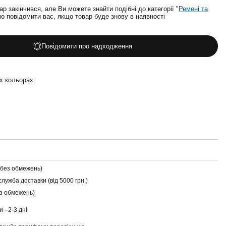
ар закінчився, але Ви можете знайти подібні до категорії "
Ремені та
о повідомити вас, якщо товар буде знову в наявності
Повідомити про надходження
их кольорах
(без обмежень)
служба доставки (від 5000 грн.)
ез обмежень)
и –
2-3 дні