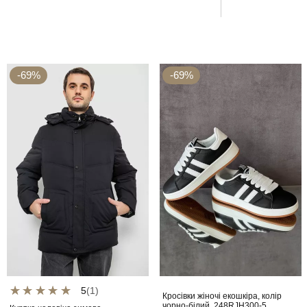
-69%
-69%
5
(1)
Кросівки жіночі екошкіра, колір
чорно-білий, 248RJH300-5