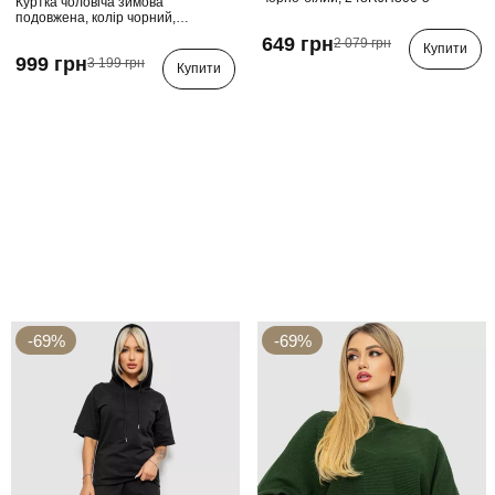
Куртка чоловіча зимова
подовжена, колір чорний,
241R2022-21
649 грн
2 079 грн
Купити
999 грн
3 199 грн
Купити
-69%
-69%