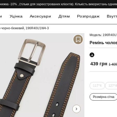
нижка -10% , (тільки для зареєстрованих клієнтів). Кількість використань одн
и
Уцінка
Аксесуари
Дітям
Розпродаж
Взут
лір чорно-бежевий, 196R40U1W4-3
Модель: 196R40U
-69%
Ремінь чолов
439 грн
1 409
117*4
127*
Розмірна сітка