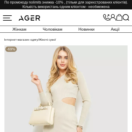
По промокоду nolimits знижка -10% , (тільки для зареєстрованих клієнтів).
Кількість використань одним клієнтом - необмежена
Жінкам
Чоловікам
Новинки
Акції
Інтернет-магазин одягу
/
Жіночі сукні
/
-69%