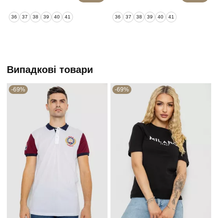
36
37
38
39
40
41
36
37
38
39
40
41
Випадкові товари
-69%
-69%