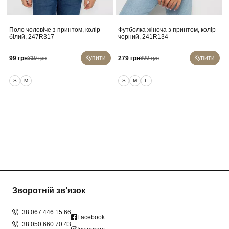
Поло чоловіче з принтом, колір
Футболка жіноча з принтом, колір
білий, 247R317
чорний, 241R134
Купити
Купити
99 грн
279 грн
319 грн
899 грн
S
M
S
M
L
Зворотній зв’язок
+38 067 446 15 66
Facebook
+38 050 660 70 43