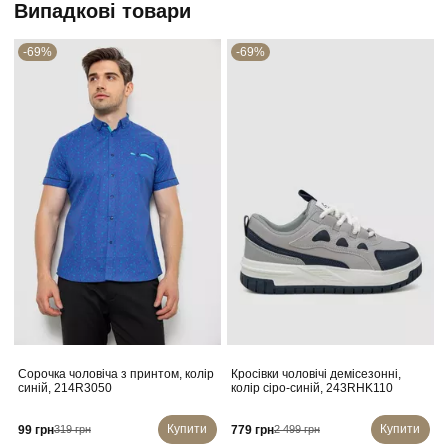
Випадкові товари
-69%
-69%
Сорочка чоловіча з принтом, колір
Кросівки чоловічі демісезонні,
синій, 214R3050
колір сіро-синій, 243RHK110
Купити
Купити
99 грн
779 грн
319 грн
2 499 грн