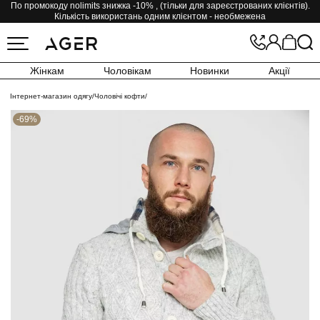
По промокоду nolimits знижка -10% , (тільки для зареєстрованих клієнтів).
Кількість використань одним клієнтом - необмежена
Жінкам
Чоловікам
Новинки
Акції
Інтернет-магазин одягу
/
Чоловічі кофти
/
-69%