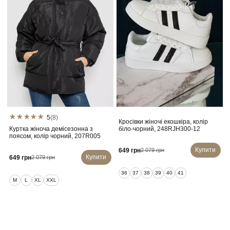
5
(8)
Кросівки жіночі екошкіра, колір
Куртка жіноча демісезонна з
біло-чорний, 248RJH300-12
поясом, колір чорний, 207R005
Купити
649 грн
2 079 грн
Купити
649 грн
2 079 грн
36
37
38
39
40
41
M
L
XL
XXL