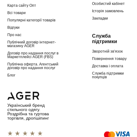
Особистий кабінет
Карта сайту Опт
Історія замовлень
Всі товари
Закладки
Популярні категорії товарів
Відгуки
Про нас
Служба
підтримки
Публічний договір інтернет-
магазину AGER
Зворотній зв’язок
Договір про надання послуг в
Маркетплейсі AGER (FBS)
Повернення товару
Публічна оферта. Агентський
Доставка і оплата
договір про надання послуг
Служба підтримки
Блог
покупців
Український бренд
стильного одягу.
Роздрібна та гуртова
торгівля, дропшіпинг
1 star
2 stars
3 stars
4 stars
5 stars