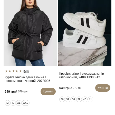
5
(8)
Кросівки жіночі екошкіра, колір
Куртка жіноча демісезонна з
біло-чорний, 248RJH300-12
поясом, колір чорний, 207R005
Купити
649 грн
2 079 грн
Купити
649 грн
2 079 грн
36
37
38
39
40
41
M
L
XL
XXL