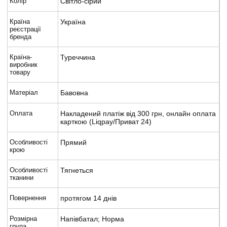
Колір
Світло-сірий
Країна
Україна
реєстрації
бренда
Країна-
Туреччина
виробник
товару
Матеріал
Бавовна
Оплата
Накладений платіж від 300 грн, онлайн оплата
карткою (Liqpay/Приват 24)
Особливості
Прямий
крою
Особливості
Тягнеться
тканини
Повернення
протягом 14 днів
Розмірна
Напівбатал; Норма
група