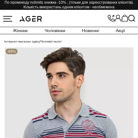
По промокоду nolimits знижка -10% , (тільки для зареєстрованих клієнтів).
Кількість використань одним клієнтом - необмежена
Жінкам
Чоловікам
Новинки
Акції
Інтернет-магазин одягу
/
Чоловічі поло
/
-69%