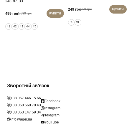
248RR133
Купити
249 грн
799 грн
Купити
499 грн
1 599 грн
S
XL
41
42
43
44
45
Зворотній зв’язок
+38 067 446 15 66
Facebook
+38 050 660 70 43
Instagram
+38 063 147 59 34
Telegram
info@ager.ua
YouTube