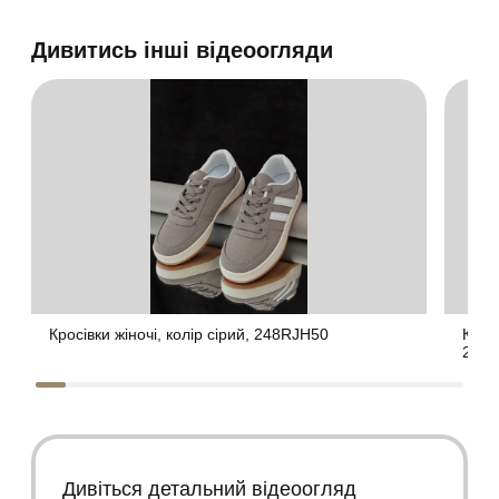
Дивитись інші відеоогляди
Кросівки жіночі, колір сірий, 248RJH50
Кросі
248
Дивіться детальний відеоогляд