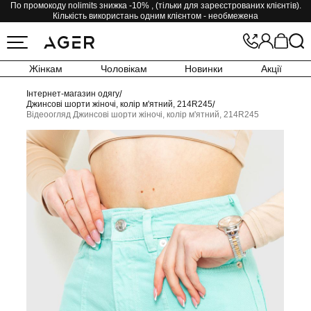
По промокоду nolimits знижка -10% , (тільки для зареєстрованих клієнтів).
Кількість використань одним клієнтом - необмежена
Жінкам
Чоловікам
Новинки
Акції
Інтернет-магазин одягу
/
Джинсові шорти жіночі, колір м'ятний, 214R245
/
Відеоогляд Джинсові шорти жіночі, колір м'ятний, 214R245