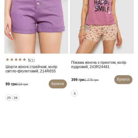
5
(1)
Піжама жіноча з принтом, колір
Шорти жіночі стрейчові, колір
пудровий, 243R24481
світло-фіолетовий, 214R655
Купити
399 грн
1 279 грн
Купити
99 грн
319 грн
S
25
26