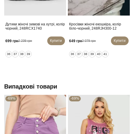
Дутики жіночі зимові на хутрі, колір
Кросівки жіночі екошкіра, колір
К
чорний, 248RCX1740
біло-чорний, 248RJH300-12
Купити
Купити
699 грн
649 грн
2 239 грн
2 079 грн
36
37
38
39
36
37
38
39
40
41
Випадкові товари
-69%
-69%