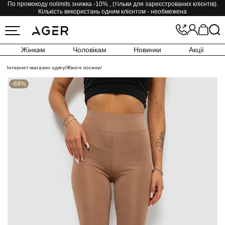
По промокоду nolimits знижка -10% , (тільки для зареєстрованих клієнтів).
Кількість використань одним клієнтом - необмежена
Жінкам
Чоловікам
Новинки
Акції
Інтернет-магазин одягу
/
Жіночі лосини
/
-69%