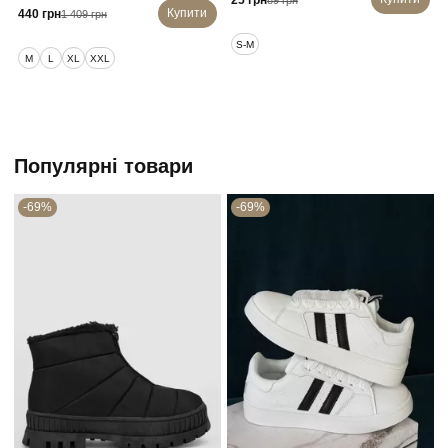
25 грн
Купити
440 грн
1 409 грн
S-M
M
L
XL
XXL
Популярні товари
-69%
-69%