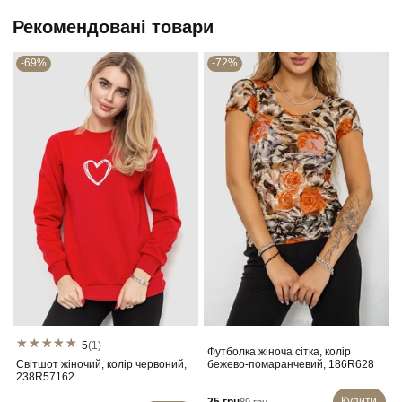
Рекомендовані товари
-69%
-72%
5
(1)
Футболка жіноча сітка, колір
Світшот жіночий, колір червоний,
бежево-помаранчевий, 186R628
238R57162
Купити
89 грн