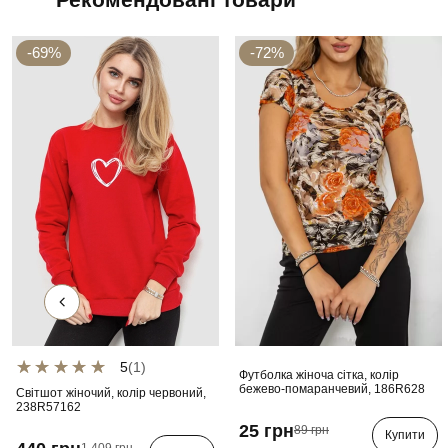
-69%
-72%
5
(1)
Футболка жіноча сітка, колір
бежево-помаранчевий, 186R628
Світшот жіночий, колір червоний,
238R57162
25 грн
89 грн
Купити