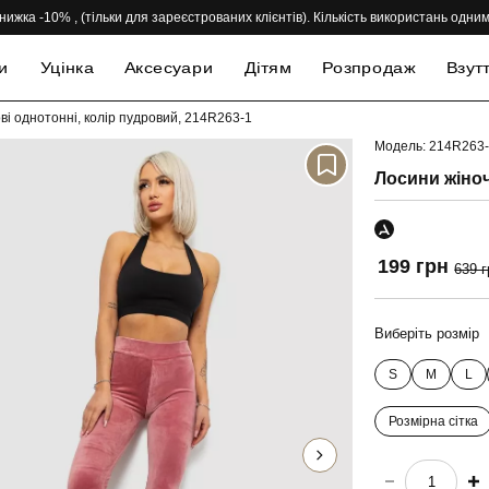
нижка -10% , (тільки для зареєстрованих клієнтів). Кількість використань одн
и
Уцінка
Аксесуари
Дітям
Розпродаж
Взут
ві однотонні, колір пудровий, 214R263-1
Модель: 214R263
-69%
Лосини жіноч
199 грн
639 г
Виберіть розмір
S
M
L
Розмірна сітка
choose quantity