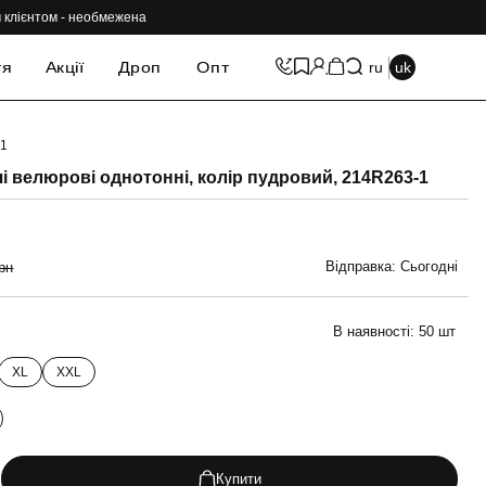
им клієнтом - необмежена
тя
Акції
Дроп
Опт
ru
uk
-1
-69%
і велюрові однотонні, колір пудровий, 214R263-1
Відправка: Сьогодні
рн
В наявності:
50 шт
XL
XXL
Купити