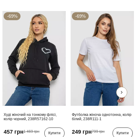
-69%
-69%
Худі жіночий на тонкому флісі,
Футболка жіноча однотонна, колір
колір чорний, 238R57162-10
білий, 238R111-1
457 грн
249 грн
1 469 грн
799 грн
Купити
Купити