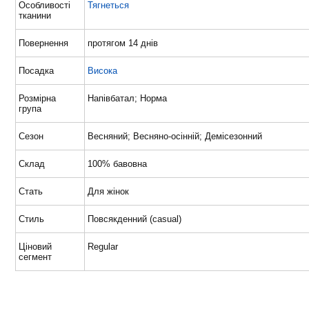
Особливості
Тягнеться
тканини
Повернення
протягом 14 днів
Посадка
Висока
Розмірна
Напівбатал; Норма
група
Сезон
Весняний; Весняно-осінній; Демісезонний
Склад
100% бавовна
Стать
Для жінок
Стиль
Повсякденний (casual)
Ціновий
Regular
сегмент