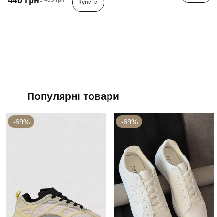
440 грн
1 409 грн
Купити
Популярні товари
-69%
-69%