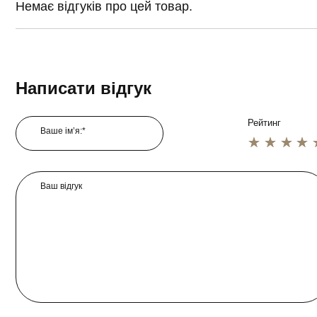
Немає відгуків про цей товар.
Написати відгук
Рейтинг
Ваше ім’я:*
1 star
2 star
3 star
4 star
5 star
Ваш відгук