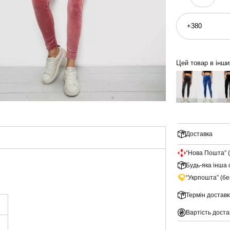
Цей товар в інш
Доставка
“Нова Пошта” 
Будь-яка інша 
“Укрпошта” (б
Термін доставк
Вартість доста