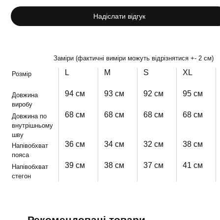
Надіслати відгук
Заміри (фактичні виміри можуть відрізнятися +- 2 см)
L
M
S
XL
Розмір
94 см
93 см
92 см
95 см
Довжина
виробу
68 см
68 см
68 см
68 см
Довжина по
внутрішньому
шву
36 см
34 см
32 см
38 см
Напівобхват
пояса
39 см
38 см
37 см
41 см
Напівобхват
стегон
Рекомендовані товари