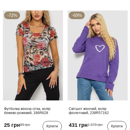
-72%
-69%
Футболка жіноча сітка, колір
Світшот жіночий, колір
бежево-рожевий, 186R628
фіолетовий, 238R57162
25 грн
431 грн
89 грн
1 379 грн
Купити
Купити