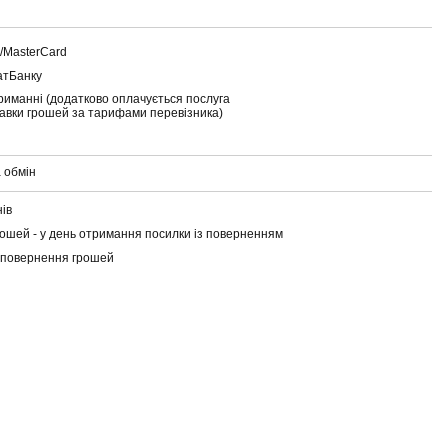
a/MasterCard
атБанку
риманні (додатково оплачується послуга
тавки грошей за тарифами перевізника)
 обмін
нів
ошей - у день отримання посилки із поверненням
 повернення грошей