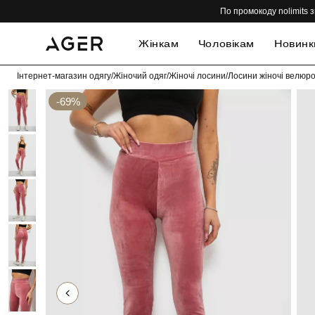
По промокоду nolimits з
Жінкам
Чоловікам
Новинк
Інтернет-магазин одягу
/
Жіночий одяг
/
Жіночі лосини
/
Лосини жіночі велюро
-69%