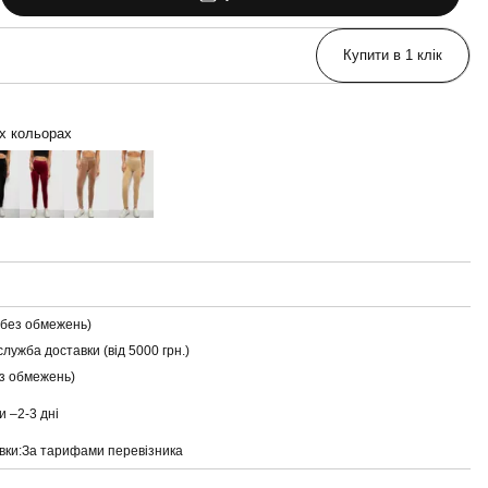
Купити в 1 клік
их кольорах
(без обмежень)
служба доставки (від 5000 грн.)
ез обмежень)
и –
2-3 дні
вки:
За тарифами перевізника