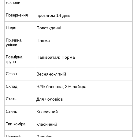
тканини
Повернення
протягом 14 днів
Подія
Повсякденні
Причина
Пляма
уцінки
Розмірна
Напівбатал; Норма
група
Сезон
Весняно-літній
Склад
97% бавовна, 3% лайкра
Стать
Для чоловіків
Стиль
Класичний
Тип коміра
класичний
Ціновий
Regular