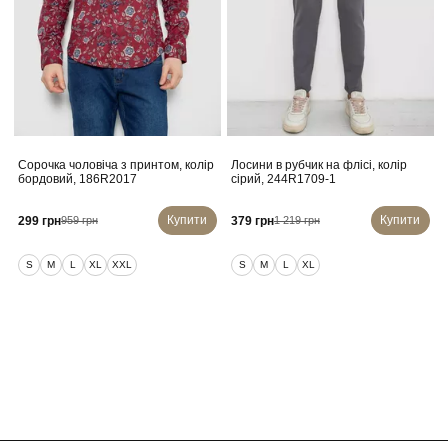
Сорочка чоловіча з принтом, колір
Лосини в рубчик на флісі, колір
бордовий, 186R2017
сірий, 244R1709-1
Купити
Купити
299 грн
379 грн
959 грн
1 219 грн
S
M
L
XL
XXL
S
M
L
XL