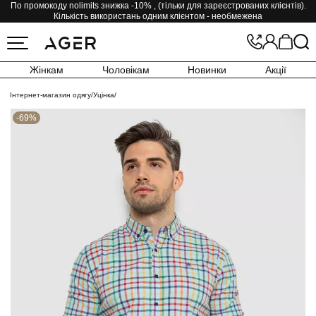
По промокоду nolimits знижка -10% , (тільки для зареєстрованих клієнтів).
Кількість використань одним клієнтом - необмежена
Жінкам
Чоловікам
Новинки
Акції
Інтернет-магазин одягу
/
Уцінка
/
-69%