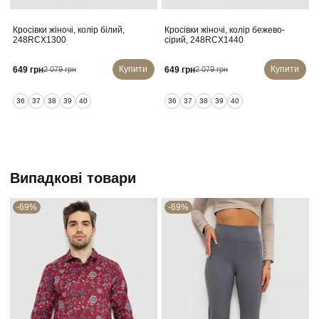
Кросівки жіночі, колір білий,
Кросівки жіночі, колір бежево-
248RCX1300
сірий, 248RCX1440
Купити
Купити
649 грн
649 грн
2 079 грн
2 079 грн
36
37
38
39
40
36
37
38
39
40
Випадкові товари
-69%
-69%