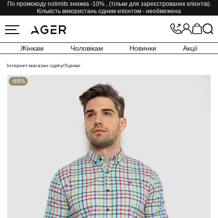
По промокоду nolimits знижка -10% , (тільки для зареєстрованих клієнтів).
Кількість використань одним клієнтом - необмежена
Жінкам
Чоловікам
Новинки
Акції
Інтернет-магазин одягу
/
Уцінка
/
-69%