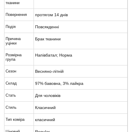
тканини
Повернення
протягом 14 днів
Подія
Повсякденні
Причина
Брак тканини
уцінки
Розмірна
Напівбатал; Норма
група
Сезон
Весняно-літній
Склад
97% бавовна, 3% лайкра
Стать
Для чоловіків
Стиль
Класичний
Тип коміра
класичний
Ціновий
Regular