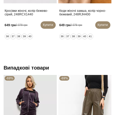
Кросівки жіночі, колір бежево-
Кеди жіночі замша, колір чорно-
сірий, 248RCX1440
бежевий, 248RJH400
Купити
Купити
649 грн
649 грн
2 079 грн
2 079 грн
36
37
38
39
40
36
37
38
39
40
41
Випадкові товари
-69%
-69%