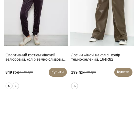
Спортивний костюм жіночий
Лосіни жіночі на флісі, колір
велюровий, колір темно-сливовий,
темно-зелений, 164R82
257R4119
Купити
Купити
849 грн
199 грн
2 719 грн
639 грн
S
L
S