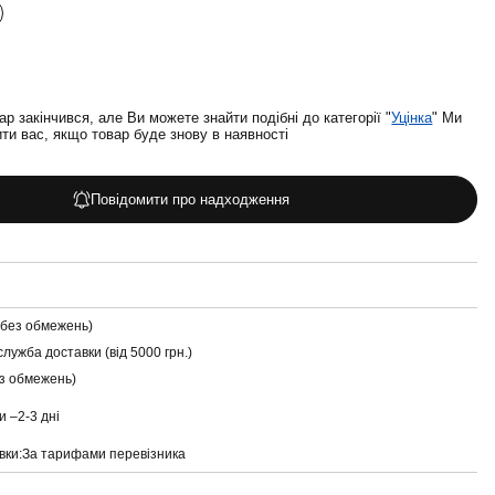
ар закінчився, але Ви можете знайти подібні до категорії "
Уцінка
" Ми
и вас, якщо товар буде знову в наявності
Повідомити про надходження
(без обмежень)
служба доставки (від 5000 грн.)
ез обмежень)
и –
2-3 дні
вки:
За тарифами перевізника