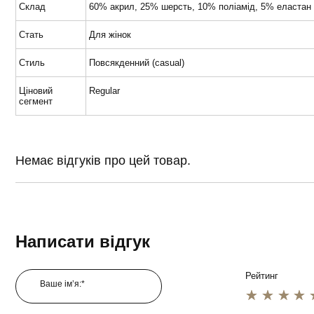
Склад
60% акрил, 25% шерсть, 10% поліамід, 5% еластан
Стать
Для жінок
Стиль
Повсякденний (casual)
Ціновий
Regular
сегмент
Немає відгуків про цей товар.
Написати відгук
Рейтинг
Ваше ім’я:*
1 star
2 star
3 star
4 star
5 star