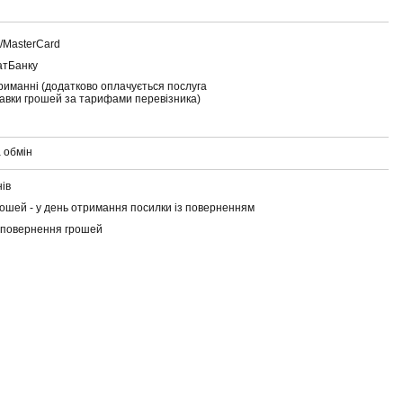
a/MasterCard
атБанку
риманні (додатково оплачується послуга
тавки грошей за тарифами перевізника)
 обмін
нів
ошей - у день отримання посилки із поверненням
 повернення грошей