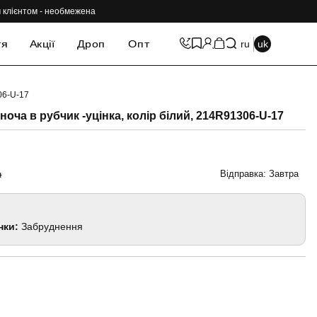
им клієнтом - необмежена
тя
Акції
Дроп
Опт
ru
uk
06-U-17
-70%
ноча в рубчик -уцінка, колір білий, 214R91306-U-17
Відправка: Завтра
н
нки:
Забруднення