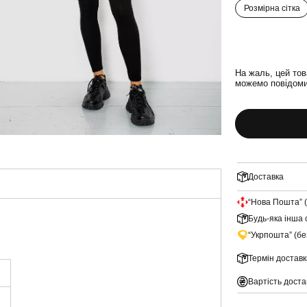
Розмірна сітка
На жаль, цей тов
можемо повідомит
Доставка
“Нова Пошта” 
Будь-яка інша 
“Укрпошта” (б
Термін доставк
Вартість доста