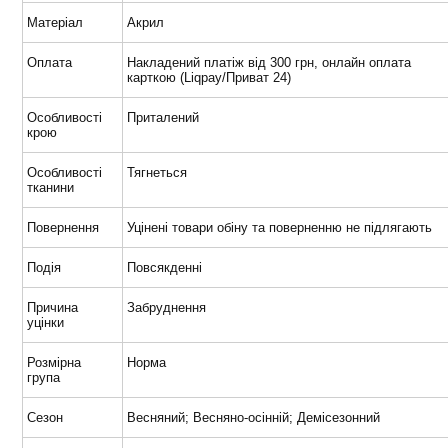
Матеріал
Акрил
Оплата
Накладений платіж від 300 грн, онлайн оплата
карткою (Liqpay/Приват 24)
Особливості
Приталений
крою
Особливості
Тягнеться
тканини
Повернення
Уцінені товари обіну та поверненню не підлягають
Подія
Повсякденні
Причина
Забруднення
уцінки
Розмірна
Норма
група
Сезон
Весняний; Весняно-осінній; Демісезонний