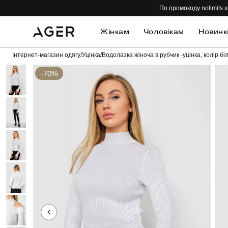
По промокоду nolimits з
Жінкам
Чоловікам
Новинк
Інтернет-магазин одягу
/
Уцінка
/
Водолазка жіноча в рубчик -уцінка, колір б
-70%