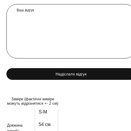
Ваш відгук
Надіслати відгук
Заміри (фактичні виміри
можуть відрізнятися +- 2 см)
S-M
54 см
Довжина
виробу