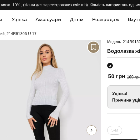
нижка -10% , (тільки для зареєстрованих клієнтів). Кількість використань одн
и
Уцінка
Аксесуари
Дітям
Розпродаж
Взут
ілий, 214R91306-U-17
Модель: 214R913
-70%
Водолазка жі
50 грн
169 гр
Уцінка!
Причина уці
S-M