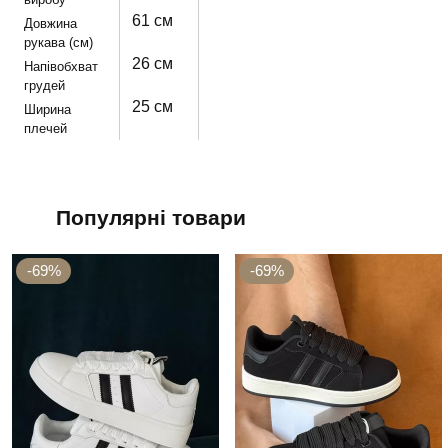
61 см
Довжина
рукава (см)
26 см
Напівобхват
грудей
25 см
Ширина
плечей
Популярні товари
-69%
-69%