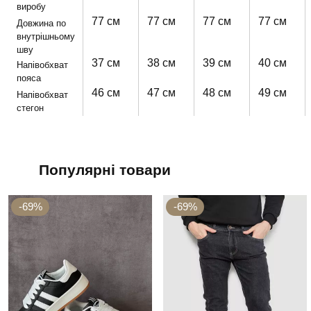
виробу
77 см
77 см
77 см
77 см
Довжина по
внутрішньому
шву
37 см
38 см
39 см
40 см
Напівобхват
пояса
46 см
47 см
48 см
49 см
Напівобхват
стегон
Популярні товари
-69%
-69%