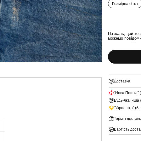
Розмірна сітка
На жаль, цей тов
можемо повідомит
Доставка
“Нова Пошта” 
Будь-яка інша 
“Укрпошта” (б
Термін доставк
Вартість доста