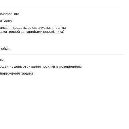
a/MasterCard
атБанку
риманні (додатково оплачується послуга
тавки грошей за тарифами перевізника)
 обмін
нів
ошей - у день отримання посилки із поверненням
 повернення грошей