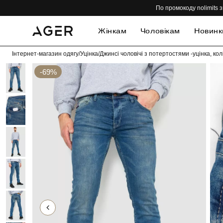
По промокоду nolimits з
Жінкам
Чоловікам
Новинк
Інтернет-магазин одягу
/
Уцінка
/
Джинсі чоловічі з потертостями -уцінка, ко
-69%