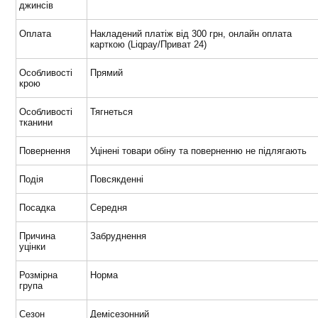
джинсів
Оплата
Накладений платіж від 300 грн, онлайн оплата
карткою (Liqpay/Приват 24)
Особливості
Прямий
крою
Особливості
Тягнеться
тканини
Повернення
Уцінені товари обіну та поверненню не підлягають
Подія
Повсякденні
Посадка
Середня
Причина
Забруднення
уцінки
Розмірна
Норма
група
Сезон
Демісезонний