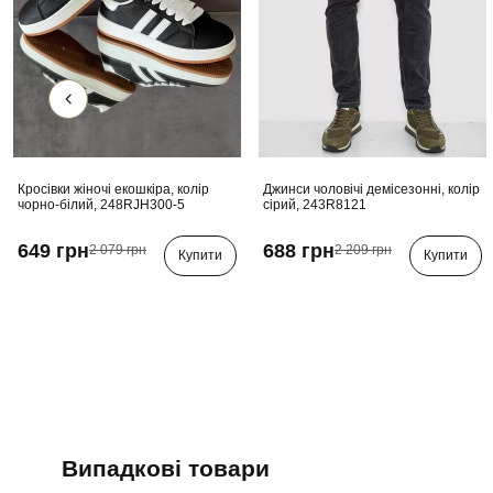
Кросівки жіночі екошкіра, колір
Джинси чоловічі демісезонні, колір
чорно-білий, 248RJH300-5
сірий, 243R8121
649 грн
688 грн
2 079 грн
2 209 грн
Купити
Купити
Випадкові товари