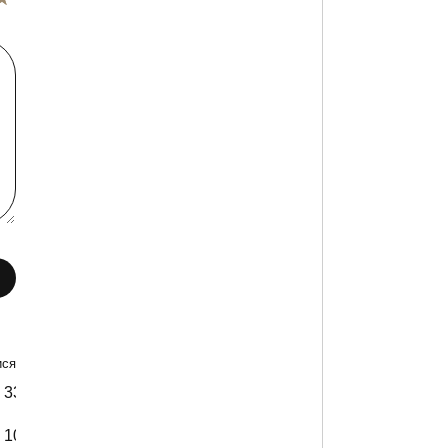
ся +- 2 см)
33
34
36
100 см
100 см
100 см