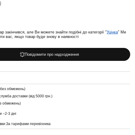
ар закінчився, але Ви можете знайти подібні до категорії "
Уцінка
" Ми
и вас, якщо товар буде знову в наявності
Повідомити про надходження
(без обмежень)
служба доставки (від 5000 грн.)
ез обмежень)
и –
2-3 дні
вки:
За тарифами перевізника