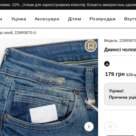
нижка -10% , (тільки для зареєстрованих клієнтів). Кількість використань одн
и
Уцінка
Аксесуари
Дітям
Розпродаж
Взут
лір синій, 226R0670-U
Модель: 226R067
-69%
Джинсі чолов
179 грн
579 г
Уцінка!
Причина уці
29