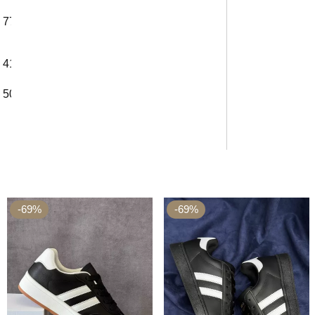
77 см
77 см
77 см
41 см
42 см
43 см
50 см
51 см
52 см
-69%
-69%