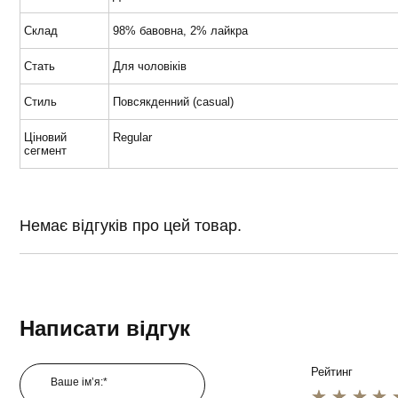
Склад
98% бавовна, 2% лайкра
Стать
Для чоловіків
Стиль
Повсякденний (casual)
Ціновий
Regular
сегмент
Немає відгуків про цей товар.
Написати відгук
Рейтинг
Ваше ім’я:*
1 star
2 star
3 star
4 star
5 star