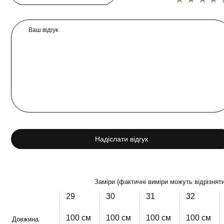
Ваш відгук
Надіслати відгук
Заміри (фактичні виміри можуть відрізняти
29
30
31
32
100 см
100 см
100 см
100 см
Довжина