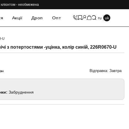
им клієнтом - необмежена
тя
Акції
Дроп
Опт
ru
uk
0-U
-69%
ічі з потертостями -уцінка, колір синій, 226R0670-U
Відправка: Завтра
рн
нки:
Забруднення