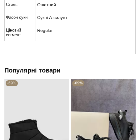
Стиль
Ошатний
Фасон сукні
Сукні А-силует
Ціновий
Regular
сегмент
Популярні товари
-69%
-69%