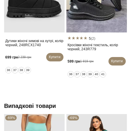
5
(2)
Дутики жіночі зимові на хутрі, колір
чорний, 248RCX1740
Кросівки жіночі текстиль, колір
чорний, 243R779
Купити
699 грн
2 239 грн
Купити
599 грн
1 919 грн
36
37
38
39
36
37
38
39
40
41
Випадкові товари
-69%
-69%