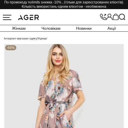
По промокоду nolimits знижка -10% , (тільки для зареєстрованих клієнтів).
Кількість використань одним клієнтом - необмежена
Жінкам
Чоловікам
Новинки
Акції
Інтернет-магазин одягу
/
Уцінка
/
-69%