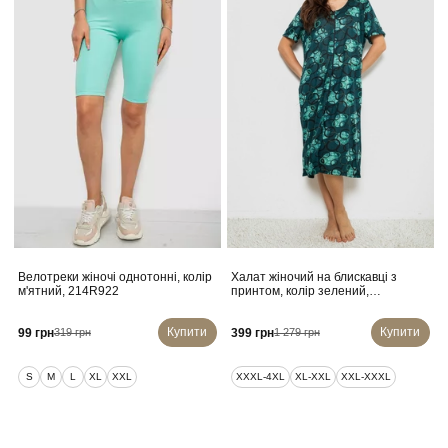
Велотреки жіночі однотонні, колір
Халат жіночий на блискавці з
м'ятний, 214R922
принтом, колір зелений,
257R1030-1
Купити
Купити
99 грн
399 грн
319 грн
1 279 грн
S
M
L
XL
XXL
XXXL-4XL
XL-XXL
XXL-XXXL