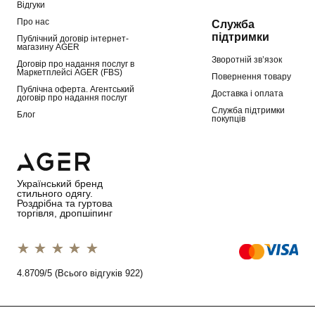
Відгуки
Про нас
Служба
підтримки
Публічний договір інтернет-
магазину AGER
Зворотній зв’язок
Договір про надання послуг в
Маркетплейсі AGER (FBS)
Повернення товару
Публічна оферта. Агентський
Доставка і оплата
договір про надання послуг
Служба підтримки
Блог
покупців
Український бренд
стильного одягу.
Роздрібна та гуртова
торгівля, дропшіпинг
1 star
2 stars
3 stars
4 stars
5 stars
4.8709/5 (Всього відгуків 922)