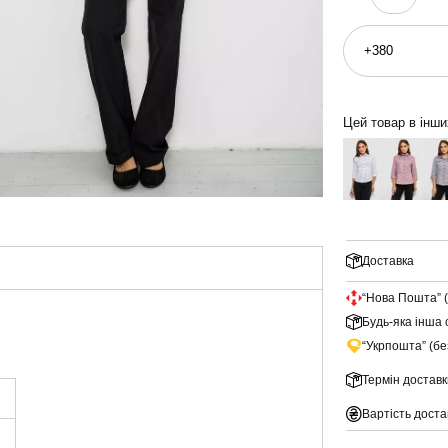
Цей товар в інш
Доставка
“Нова Пошта” 
Будь-яка інша 
“Укрпошта” (б
Термін доставк
Вартість доста