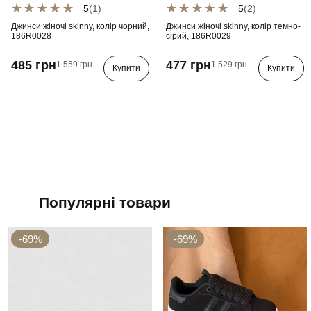
5
(1)
5
(2)
Джинси жіночі skinny, колір чорний,
Джинси жіночі skinny, колір темно-
186R0028
сірий, 186R0029
485 грн
477 грн
1 559 грн
1 529 грн
Купити
Купити
Популярні товари
-69%
-69%