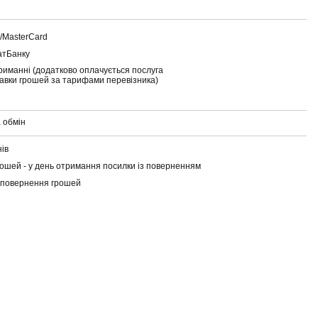
a/MasterCard
атБанку
риманні (додатково оплачується послуга
тавки грошей за тарифами перевізника)
 обмін
нів
ошей - у день отримання посилки із поверненням
 повернення грошей