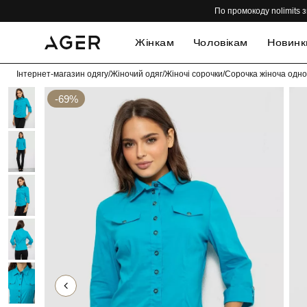
По промокоду nolimits з
Жінкам
Чоловікам
Новинк
Інтернет-магазин одягу
/
Жіночий одяг
/
Жіночі сорочки
/
Сорочка жіноча одно
-69%