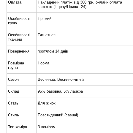
Оплата
Накладений платіж від 300 грн, онлайн оплата
карткою (Liqpay/Приват 24)
Особливості
Прямий
крою
Особливості
Тягнеться
тканини
Повернення
протягом 14 днів
Розмірна
Норма
група
Сезон
Весняний; Весняно-літній
Склад
95% бавовна, 5% лайкра
Стать
Для жінок
Стиль
Повсякденний (casual)
Тип коміра
З коміром