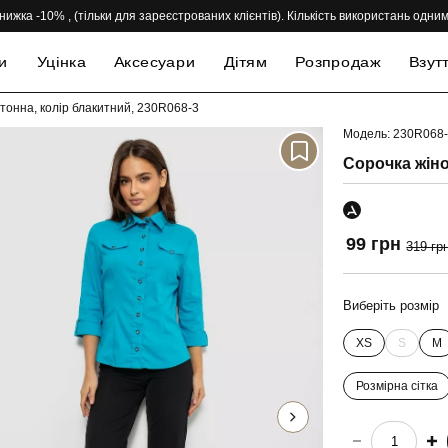
нижка -10% , (тільки для зареєстрованих клієнтів). Кількість використань одн
и
Уцінка
Аксесуари
Дітям
Розпродаж
Взут
тонна, колір блакитний, 230R068-3
Модель: 230R068
-69%
Сорочка жіно
99 грн
319 гр
Виберіть розмір
XS
S
M
Розмірна сітка
choose quantity