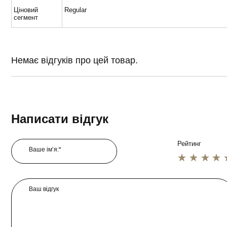
Ціновий
Regular
сегмент
Немає відгуків про цей товар.
Написати відгук
Рейтинг
Ваше ім’я:*
1 star
2 star
3 star
4 star
5 star
Ваш відгук