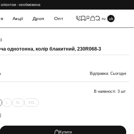
им клієнтом - необмежена
тя
Акції
Дроп
Опт
ru
uk
-3
-69%
ча однотонна, колір блакитний, 230R068-3
Відправка: Сьогодні
н
В наявності:
3 шт
L
XL
XXL
Купити