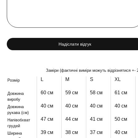
Надіслати відгук
Заміри (фактичні виміри можуть відрізнятися +- 
L
M
S
XL
Розмір
60 см
59 см
58 см
61 см
Довжина
виробу
40 см
40 см
40 см
40 см
Довжина
рукава (см)
47 см
44 см
41 см
50 см
Напівобхват
грудей
39 см
38 см
37 см
40 см
Ширина