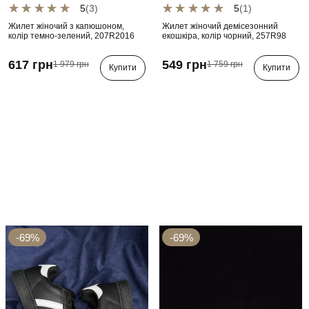
5
(3)
5
(1)
Жилет жіночий з капюшоном,
Жилет жіночий демісезонний
колір темно-зелений, 207R2016
екошкіра, колір чорний, 257R98
617 грн
549 грн
1 979 грн
1 759 грн
Купити
Купити
-69%
-69%