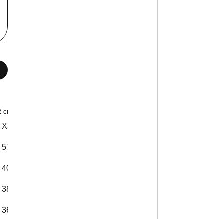
2 см)
XS
XXL
57 см
62 см
40 см
40 см
38 см
53 см
36 см
41 см