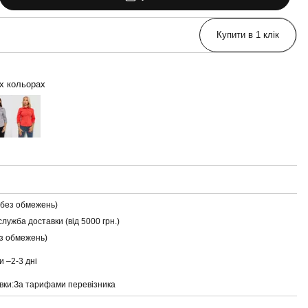
Купити в 1 клік
их кольорах
(без обмежень)
служба доставки (від 5000 грн.)
ез обмежень)
и –
2-3 дні
вки:
За тарифами перевізника