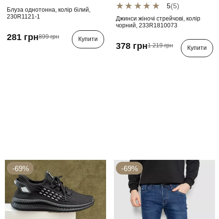
5
(5)
Блуза однотонна, колір білий,
230R1121-1
Джинси жіночі стрейчові, колір
чорний, 233R1810073
281 грн
899 грн
Купити
378 грн
1 219 грн
Купити
-69%
-69%