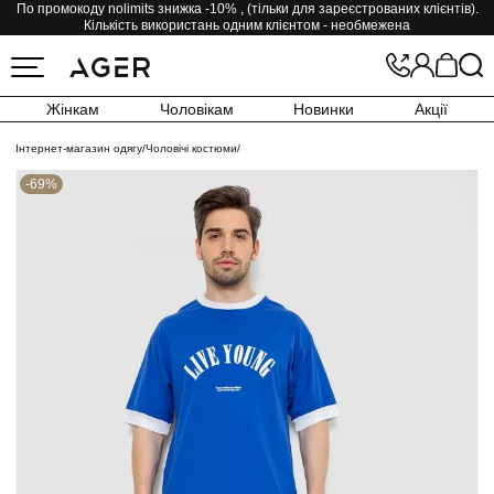
По промокоду nolimits знижка -10% , (тільки для зареєстрованих клієнтів).
Кількість використань одним клієнтом - необмежена
Жінкам
Чоловікам
Новинки
Акції
Інтернет-магазин одягу
/
Чоловічі костюми
/
-69%