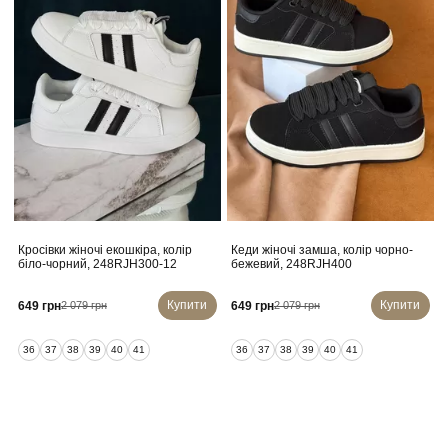
Кросівки жіночі екошкіра, колір
Кеди жіночі замша, колір чорно-
К
біло-чорний, 248RJH300-12
бежевий, 248RJH400
Купити
Купити
649 грн
649 грн
2 079 грн
2 079 грн
36
37
38
39
40
41
36
37
38
39
40
41