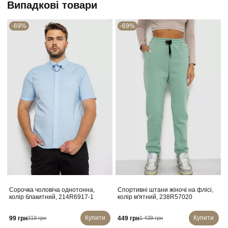
Випадкові товари
-69%
-69%
Сорочка чоловіча однотонна,
Спортивні штани жіночі на флісі,
колір блакитний, 214R6917-1
колір м'ятний, 238R57020
Купити
Купити
99 грн
449 грн
319 грн
1 439 грн