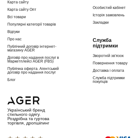
Карта сайту
Особистий кабінет
Карта сайту Опт
Історія замовлень
Всі товари
Закладки
Популярні категорії товарів
Відгуки
Про нас
Служба
підтримки
Публічний договір інтернет-
магазину AGER
Зворотній зв’язок
Договір про надання послуг в
Маркетплейсі AGER (FBS)
Повернення товару
Публічна оферта. Агентський
Доставка і оплата
договір про надання послуг
Служба підтримки
Блог
покупців
Український бренд
стильного одягу.
Роздрібна та гуртова
торгівля, дропшіпинг
1 star
2 stars
3 stars
4 stars
5 stars