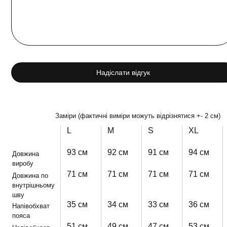
Надіслати відгук
Заміри (фактичні виміри можуть відрізнятися +- 2 см)
L
M
S
XL
93 см
92 см
91 см
94 см
Довжина
виробу
71 см
71 см
71 см
71 см
Довжина по
внутрішньому
шву
35 см
34 см
33 см
36 см
Напівобхват
пояса
51 см
49 см
47 см
53 см