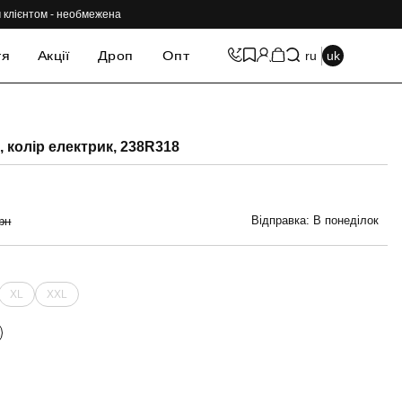
им клієнтом - необмежена
тя
Акції
Дроп
Опт
ru
uk
-69%
, колір електрик, 238R318
Відправка: В понеділок
рн
XL
XXL