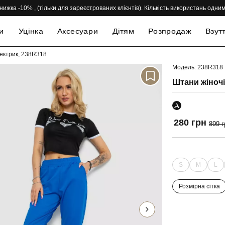
нижка -10% , (тільки для зареєстрованих клієнтів). Кількість використань одн
и
Уцінка
Аксесуари
Дітям
Розпродаж
Взут
лектрик, 238R318
Модель: 238R318
-69%
Штани жіночі
280 грн
899 г
S
M
L
Розмірна сітка