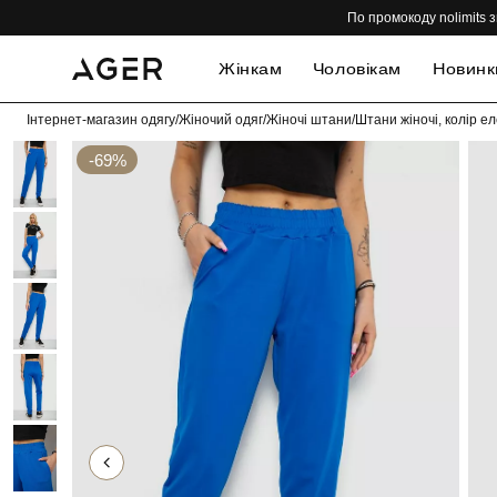
По промокоду nolimits з
Жінкам
Чоловікам
Новинк
Інтернет-магазин одягу
/
Жіночий одяг
/
Жіночі штани
/
Штани жіночі, колір е
-69%