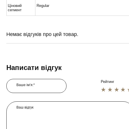
Ціновий
Regular
сегмент
Немає відгуків про цей товар.
Написати відгук
Рейтинг
Ваше ім’я:*
1 star
2 star
3 star
4 star
5 star
Ваш відгук