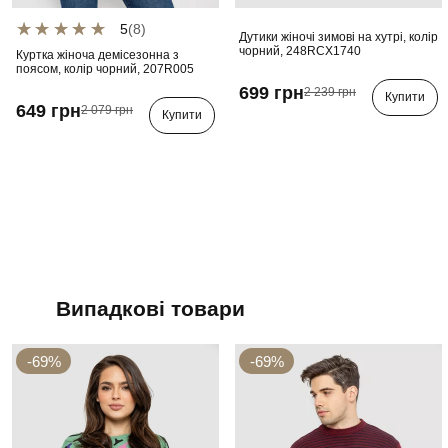
5
(8)
Дутики жіночі зимові на хутрі, колір
чорний, 248RCX1740
Куртка жіноча демісезонна з
поясом, колір чорний, 207R005
699 грн
2 239 грн
Купити
649 грн
2 079 грн
Купити
Випадкові товари
-69%
-69%