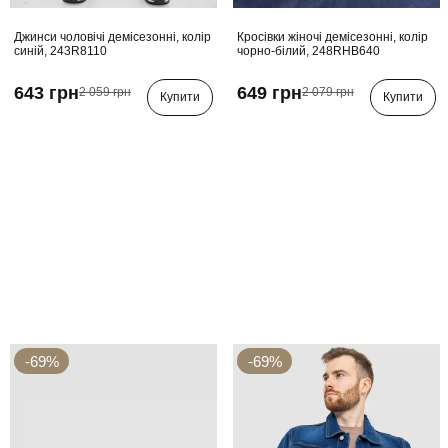
Джинси чоловічі демісезонні, колір
Кросівки жіночі демісезонні, колір
синій, 243R8110
чорно-білий, 248RHB640
643 грн
649 грн
2 059 грн
2 079 грн
Купити
Купити
-69%
-69%