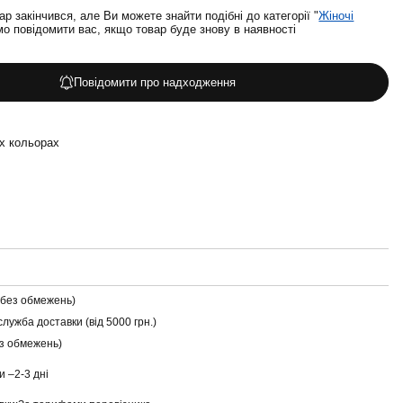
ар закінчився, але Ви можете знайти подібні до категорії "
Жіночі
о повідомити вас, якщо товар буде знову в наявності
Повідомити про надходження
их кольорах
(без обмежень)
служба доставки (від 5000 грн.)
ез обмежень)
и –
2-3 дні