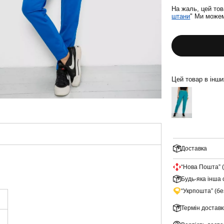
На жаль, цей тов
штани
" Ми можем
Цей товар в інш
Доставка
“Нова Пошта” 
Будь-яка інша 
“Укрпошта” (б
Термін доставк