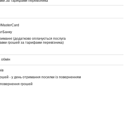
вки:
За тарифами перевізника
a/MasterCard
атБанку
риманні (додатково оплачується послуга
тавки грошей за тарифами перевізника)
 обмін
нів
ошей - у день отримання посилки із поверненням
 повернення грошей