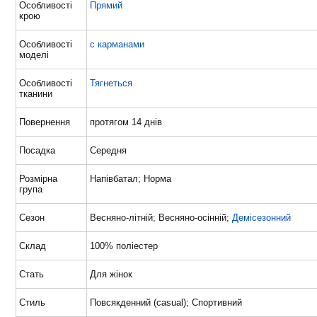
Особливості
Прямий
крою
Особливості
с карманами
моделі
Особливості
Тягнеться
тканини
Повернення
протягом 14 днів
Посадка
Середня
Розмірна
Напівбатал; Норма
група
Сезон
Весняно-літній; Весняно-осінній;
Демісезонний
Склад
100% поліестер
Стать
Для жінок
Стиль
Повсякденний (casual); Спортивний