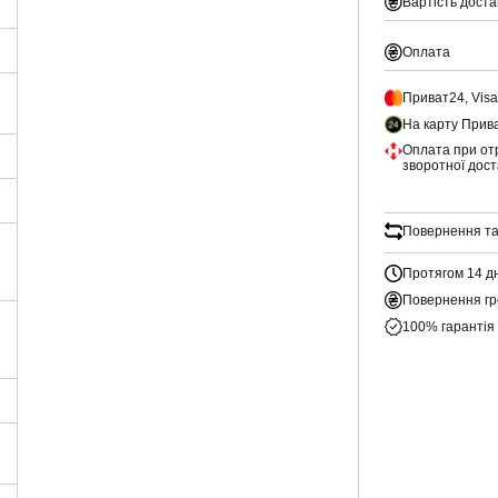
Вартість доста
Оплата
Приват24, Vis
На карту Прив
Оплата при от
зворотної дос
Повернення та
Протягом 14 д
Повернення гр
100% гарантія