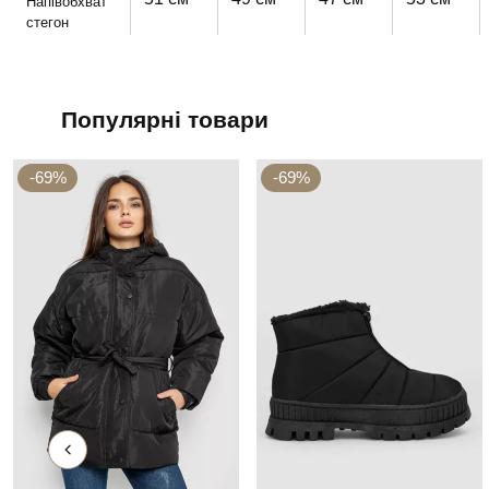
Напівобхват
стегон
Популярні товари
-69%
-69%