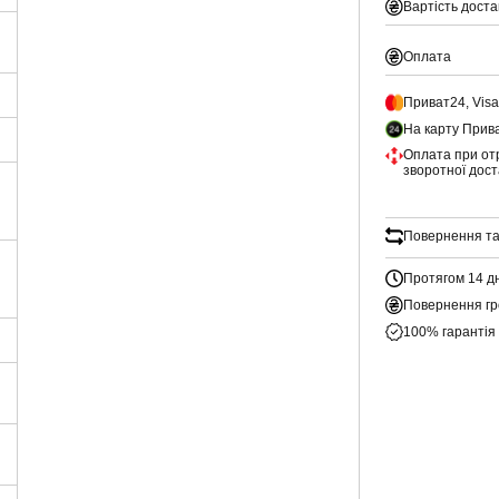
Вартість доста
Оплата
Приват24, Vis
На карту Прив
Оплата при от
зворотної дос
Повернення та
Протягом 14 д
Повернення гр
100% гарантія