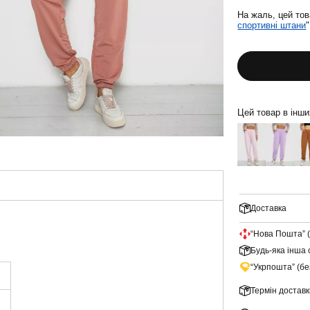
На жаль, цей тов
спортивні штани
Цей товар в інш
Доставка
“Нова Пошта” 
Будь-яка інша 
“Укрпошта” (б
Термін доставк