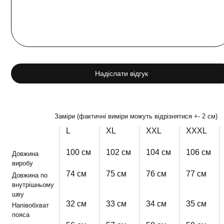
Надіслати відгук
Заміри (фактичні виміри можуть відрізнятися +- 2 см)
L
XL
XXL
XXXL
100 см
102 см
104 см
106 см
Довжина
виробу
74 см
75 см
76 см
77 см
Довжина по
внутрішньому
шву
32 см
33 см
34 см
35 см
Напівобхват
пояса