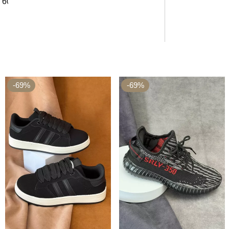
60 см
-69%
-69%