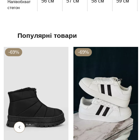
56 см
57 см
58 см
59 см
Напівобхват
стегон
Популярні товари
-69%
-69%