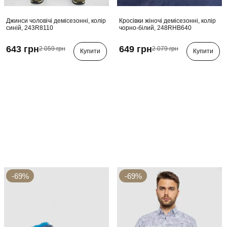
Джинси чоловічі демісезонні, колір
Кросівки жіночі демісезонні, колір
синій, 243R8110
чорно-білий, 248RHB640
643 грн
649 грн
2 059 грн
2 079 грн
Купити
Купити
-69%
-69%