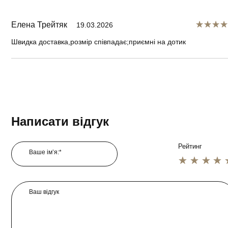
Елена Трейтяк
19.03.2026
Швидка доставка,розмір співпадає;приємні на дотик
Написати відгук
Рейтинг
Ваше ім’я:*
1 star
2 star
3 star
4 star
5 star
Ваш відгук