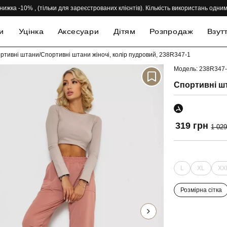
нижка -10% , (тільки для зареєстрованих клієнтів). Кількість використань одн
и
Уцінка
Аксесуари
Дітям
Розпродаж
Взут
ортивні штани
/
Спортивні штани жіночі, колір пудровий, 238R347-1
Модель: 238R347
-69%
Спортивні шт
319 грн
1 029
L
XL
XX
Розмірна сітка