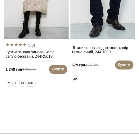
5
(3)
Штани чоловічі однотонні, колір
Куртка жіноча зимова, колір
темно-синій, 244RF801
світло-бежевий, 244R5618
Купити
679 грн
2 179 грн
Купити
1 349 грн
4 319 грн
29
M
L
XL
XXL