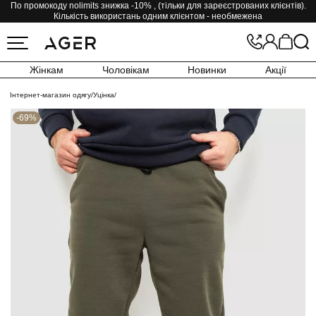
По промокоду nolimits знижка -10% , (тільки для зареєстрованих клієнтів).
Кількість використань одним клієнтом - необмежена
Жінкам
Чоловікам
Новинки
Акції
Інтернет-магазин одягу
/
Уцінка
/
-69%