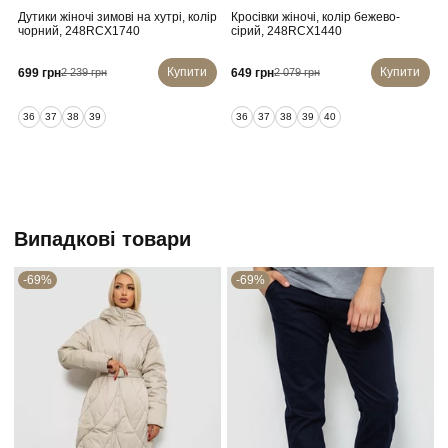
Дутики жіночі зимові на хутрі, колір
Кросівки жіночі, колір бежево-
чорний, 248RCX1740
сірий, 248RCX1440
Купити
Купити
699 грн
649 грн
2 239 грн
2 079 грн
36
37
38
39
36
37
38
39
40
Випадкові товари
-69%
-69%