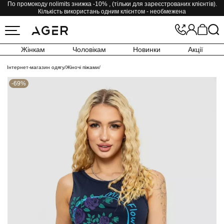
По промокоду nolimits знижка -10% , (тільки для зареєстрованих клієнтів).
Кількість використань одним клієнтом - необмежена
Жінкам
Чоловікам
Новинки
Акції
Інтернет-магазин одягу
/
Жіночі піжами
/
-69%