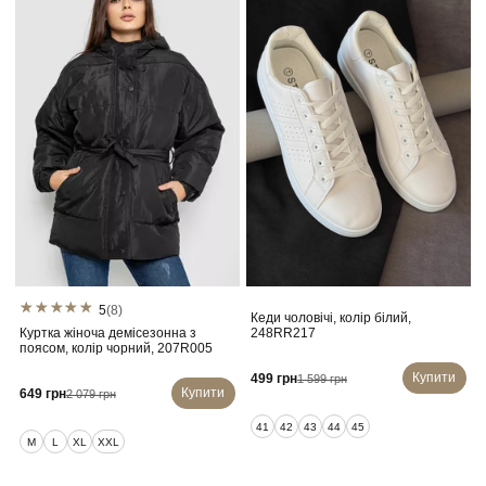
5
(8)
Кеди чоловічі, колір білий,
Куртка жіноча демісезонна з
248RR217
поясом, колір чорний, 207R005
Купити
499 грн
1 599 грн
Купити
649 грн
2 079 грн
41
42
43
44
45
M
L
XL
XXL