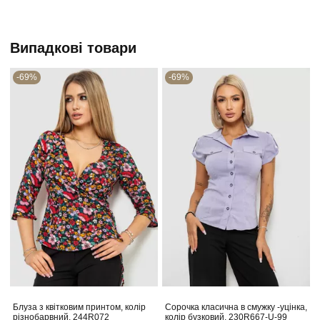
Випадкові товари
-69%
-69%
Блуза з квітковим принтом, колір
Сорочка класична в смужку -уцінка,
різнобарвний, 244R072
колір бузковий, 230R667-U-99