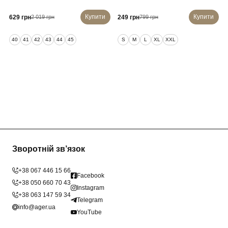
Купити
Купити
629 грн
249 грн
2 019 грн
799 грн
40
41
42
43
44
45
S
M
L
XL
XXL
Зворотній зв’язок
+38 067 446 15 66
Facebook
+38 050 660 70 43
Instagram
+38 063 147 59 34
Telegram
info@ager.ua
YouTube