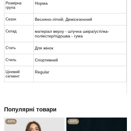
Розмірна
Норма
група
Сезон
Весняно-літній; Демісезонний
Склад
матеріал верху - штучна шкіра/устілка-
поліестер/підошва - гума
Стать
Для жінок
Стиль
Спортивний
Ціновий
Regular
сегмент
Популярні товари
-69%
-69%