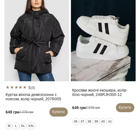
5
(8)
Кросівки жіночі екошкіра, колір
Куртка жіноча демісезонна з
біло-чорний, 248RJH300-12
поясом, колір чорний, 207R005
Купити
649 грн
2 079 грн
Купити
649 грн
2 079 грн
36
37
38
39
40
41
M
L
XL
XXL