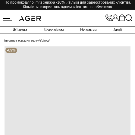
По промокоду nolimits знижка -10% , (тільки для зареєстрованих клієнтів).
Кількість використань одним клієнтом - необмежена
Жінкам
Чоловікам
Новинки
Акції
Інтернет-магазин одягу
/
Уцінка
/
-69%