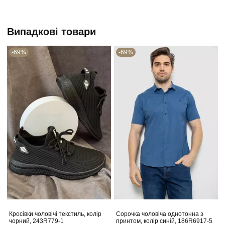
Випадкові товари
-69%
-69%
Кросівки чоловічі текстиль, колір
Сорочка чоловіча однотонна з
чорний, 243R779-1
принтом, колір синій, 186R6917-5