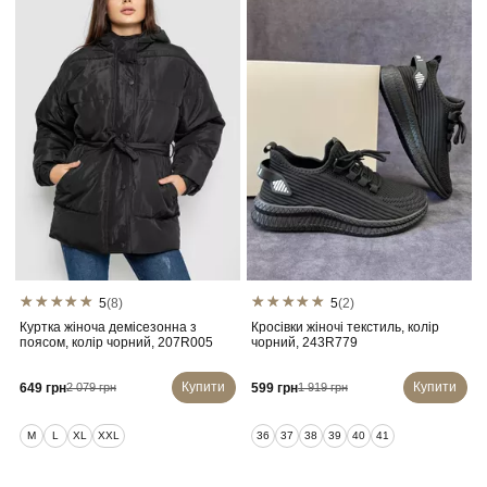
5
(8)
5
(2)
Куртка жіноча демісезонна з
Кросівки жіночі текстиль, колір
поясом, колір чорний, 207R005
чорний, 243R779
Купити
Купити
649 грн
599 грн
2 079 грн
1 919 грн
M
L
XL
XXL
36
37
38
39
40
41