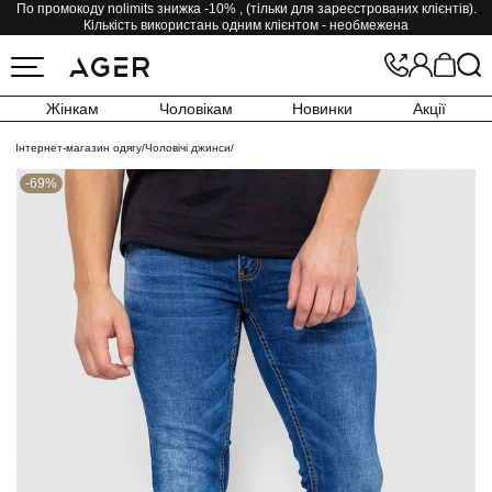
По промокоду nolimits знижка -10% , (тільки для зареєстрованих клієнтів).
Кількість використань одним клієнтом - необмежена
Жінкам
Чоловікам
Новинки
Акції
Інтернет-магазин одягу
/
Чоловічі джинси
/
-69%