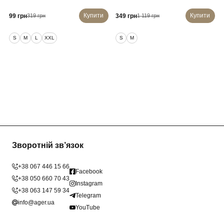
Купити
Купити
99 грн
349 грн
319 грн
1 119 грн
S
M
L
XXL
S
M
Зворотній зв’язок
+38 067 446 15 66
Facebook
+38 050 660 70 43
Instagram
+38 063 147 59 34
Telegram
info@ager.ua
YouTube