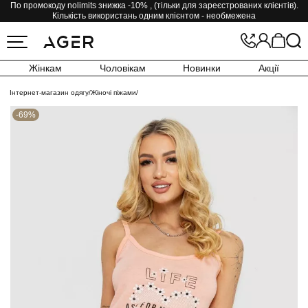
По промокоду nolimits знижка -10% , (тільки для зареєстрованих клієнтів).
Кількість використань одним клієнтом - необмежена
Жінкам
Чоловікам
Новинки
Акції
Інтернет-магазин одягу
/
Жіночі піжами
/
-69%