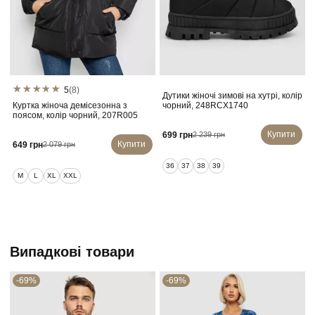
5
(8)
Дутики жіночі зимові на хутрі, колір
Куртка жіноча демісезонна з
чорний, 248RCX1740
поясом, колір чорний, 207R005
Купити
699 грн
2 239 грн
Купити
649 грн
2 079 грн
36
37
38
39
M
L
XL
XXL
Випадкові товари
-69%
-69%