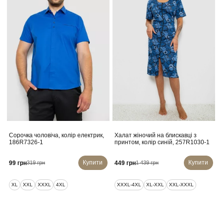
Сорочка чоловіча, колір електрик,
Халат жіночий на блискавці з
186R7326-1
принтом, колір синій, 257R1030-1
Купити
Купити
99 грн
449 грн
319 грн
1 439 грн
XL
XXL
XXXL
4XL
XXXL-4XL
XL-XXL
XXL-XXXL