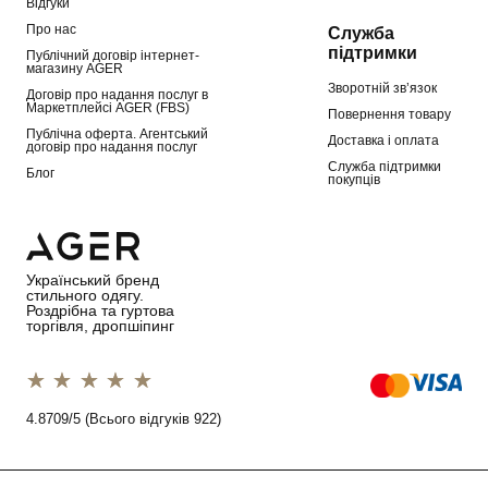
Відгуки
Про нас
Служба
підтримки
Публічний договір інтернет-
магазину AGER
Зворотній зв’язок
Договір про надання послуг в
Маркетплейсі AGER (FBS)
Повернення товару
Публічна оферта. Агентський
Доставка і оплата
договір про надання послуг
Служба підтримки
Блог
покупців
Український бренд
стильного одягу.
Роздрібна та гуртова
торгівля, дропшіпинг
1 star
2 stars
3 stars
4 stars
5 stars
4.8709/5 (Всього відгуків 922)