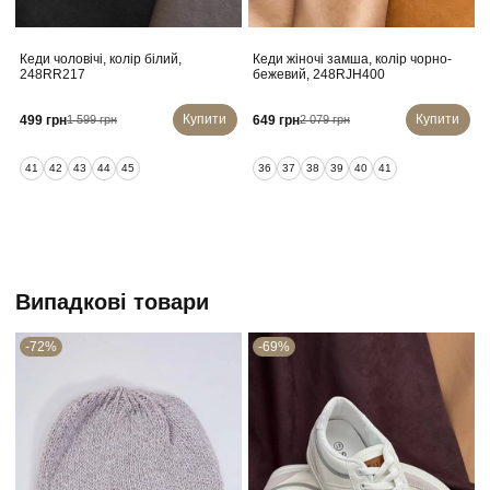
Кеди чоловічі, колір білий,
Кеди жіночі замша, колір чорно-
248RR217
бежевий, 248RJH400
Купити
Купити
499 грн
649 грн
1 599 грн
2 079 грн
41
42
43
44
45
36
37
38
39
40
41
Випадкові товари
-72%
-69%