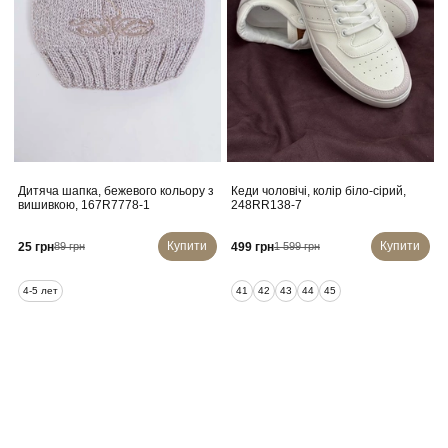
Дитяча шапка, бежевого кольору з
Кеди чоловічі, колір біло-сірий,
вишивкою, 167R7778-1
248RR138-7
Купити
Купити
25 грн
499 грн
89 грн
1 599 грн
4-5 лет
41
42
43
44
45