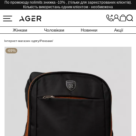
По промокоду nolimits знижка -10% , (тільки для зареєстрованих клієнтів).
Кількість використань одним клієнтом - необмежена
Жінкам
Чоловікам
Новинки
Акції
Інтернет-магазин одягу
/
Рюкзаки
/
-69%