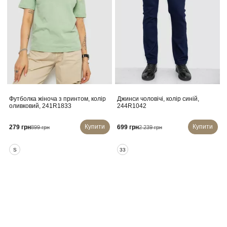
Футболка жіноча з принтом, колір
Джинси чоловічі, колір синій,
оливковий, 241R1833
244R1042
Купити
Купити
279 грн
699 грн
899 грн
2 239 грн
S
33