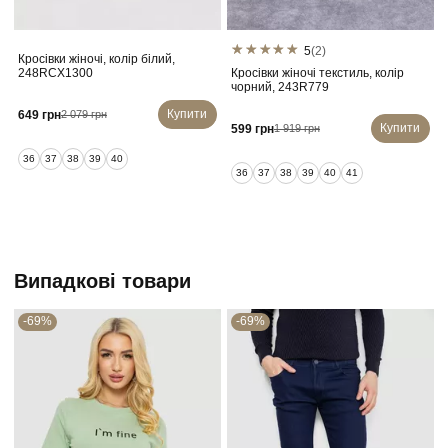
5
(2)
Кросівки жіночі, колір білий,
К
248RCX1300
Кросівки жіночі текстиль, колір
чорний, 243R779
Купити
649 грн
2 079 грн
Купити
599 грн
1 919 грн
36
37
38
39
40
36
37
38
39
40
41
Випадкові товари
-69%
-69%