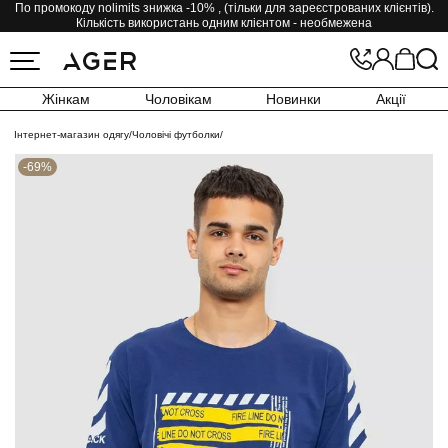
По промокоду nolimits знижка -10% , (тільки для зареєстрованих клієнтів).
Кількість використань одним клієнтом - необмежена
Жінкам
Чоловікам
Новинки
Акції
Інтернет-магазин одягу
/
Чоловічі футболки
/
-69%