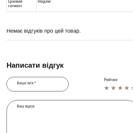
Ціновий
Regular
сегмент
Немає відгуків про цей товар.
Написати відгук
Рейтинг
Ваше ім’я:*
1 star
2 star
3 star
4 star
5 star
Ваш відгук