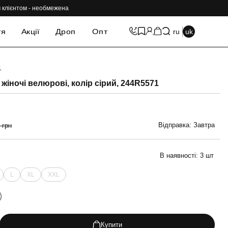
им клієнтом - необмежена
тя
Акції
Дроп
Опт
ru
uk
1
-69%
жіночі велюрові, колір сірий, 244R5571
Відправка: Завтра
 грн
В наявності:
3 шт
L
XL
XXL
Купити