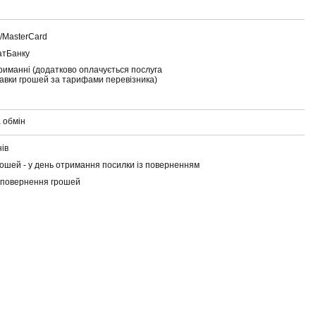
a/MasterCard
атБанку
риманні (додатково оплачується послуга
тавки грошей за тарифами перевізника)
 обмін
нів
ошей - у день отримання посилки із поверненням
 повернення грошей