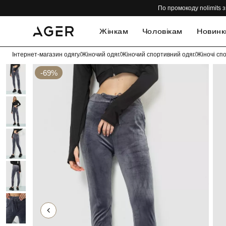
По промокоду nolimits з
Жінкам
Чоловікам
Новинк
Інтернет-магазин одягу
/
Жіночий одяг
/
Жіночий спортивний одяг
/
Жіночі сп
-69%