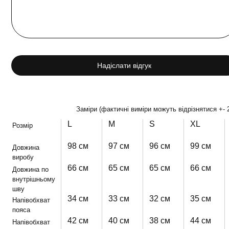
Надіслати відгук
Заміри (фактичні виміри можуть відрізнятися +- 
L
M
S
XL
Розмір
98 см
97 см
96 см
99 см
Довжина
виробу
66 см
65 см
65 см
66 см
Довжина по
внутрішньому
шву
34 см
33 см
32 см
35 см
Напівобхват
пояса
42 см
40 см
38 см
44 см
Напівобхват