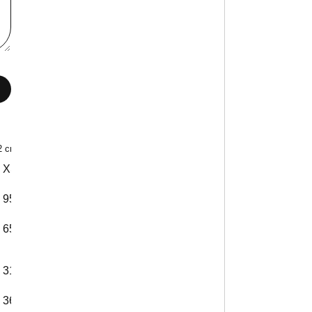
2 см)
XS
XXL
95 см
100 см
65 см
67 см
31 см
36 см
36 см
46 см