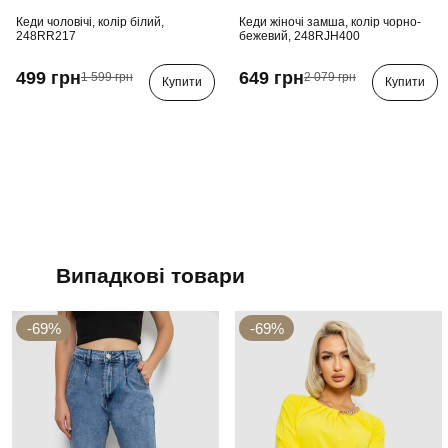
Кеди чоловічі, колір білий,
Кеди жіночі замша, колір чорно-
248RR217
бежевий, 248RJH400
499 грн
649 грн
1 599 грн
2 079 грн
Купити
Купити
Випадкові товари
-69%
-69%