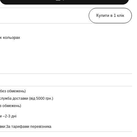
Купити в 1 клік
их кольорах
(без обмежень)
служба доставки (від 5000 грн.)
ез обмежень)
и –
2-3 дні
вки:
За тарифами перевізника