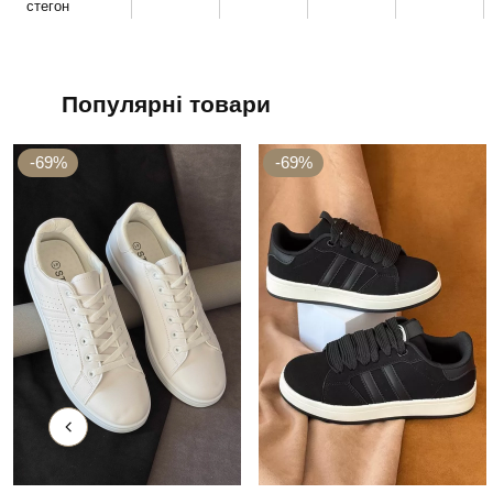
стегон
Популярні товари
-69%
-69%