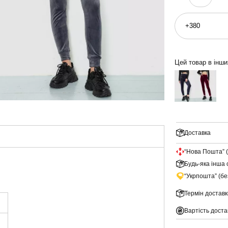
Цей товар в інш
Доставка
“Нова Пошта” 
Будь-яка інша 
“Укрпошта” (б
Термін доставк
Вартість доста