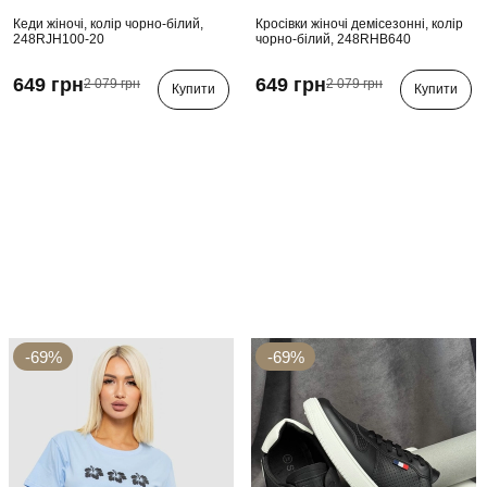
Кеди жіночі, колір чорно-білий,
Кросівки жіночі демісезонні, колір
248RJH100-20
чорно-білий, 248RHB640
649 грн
649 грн
2 079 грн
2 079 грн
Купити
Купити
-69%
-69%