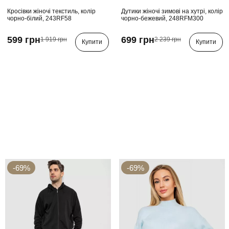
Кросівки жіночі текстиль, колір
Дутики жіночі зимові на хутрі, колір
чорно-білий, 243RF58
чорно-бежевий, 248RFM300
599 грн
699 грн
1 919 грн
2 239 грн
Купити
Купити
-69%
-69%