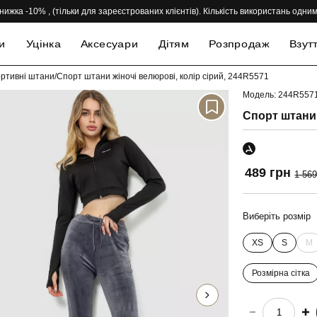
нижка -10% , (тільки для зареєстрованих клієнтів). Кількість використань одн
и
Уцінка
Аксесуари
Дітям
Розпродаж
Взут
ортивні штани
/
Спорт штани жіночі велюрові, колір сірий, 244R5571
Модель: 244R557
-69%
Спорт штани 
489 грн
1 569
Виберіть розмір
XS
S
M
Розмірна сітка
choose quantity