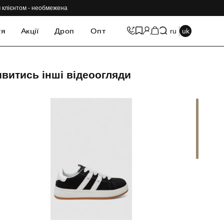
им клієнтом - необмежена
тя
Акції
Дроп
Опт
ru
uk
витись інші відеоогляди