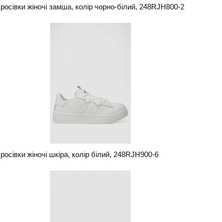
росівки жіночі замша, колір чорно-білий, 248RJH800-2
росівки жіночі шкіра, колір білий, 248RJH900-6