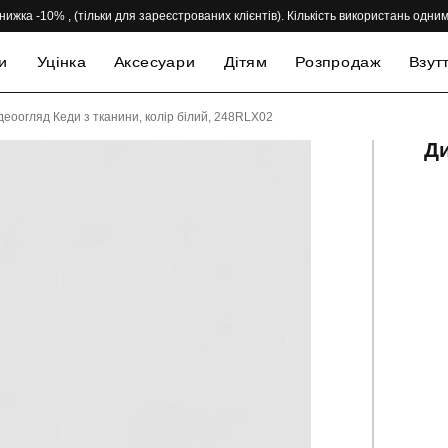
нижка -10% , (тільки для зареєстрованих клієнтів). Кількість використань одн
и
Уцінка
Аксесуари
Дітям
Розпродаж
Взут
деоогляд Кеди з тканини, колір білий, 248RLX02
Ди