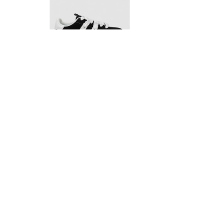
росівки жіночі замша, колір чорно-білий, 248RJH800-1