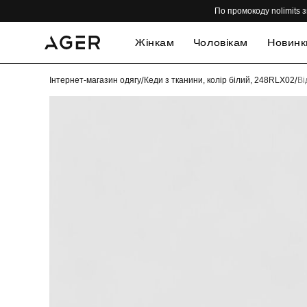
По промокоду nolimits з
Жінкам
Чоловікам
Новинк
Інтернет-магазин одягу
/
Кеди з тканини, колір білий, 248RLX02
/
Ві