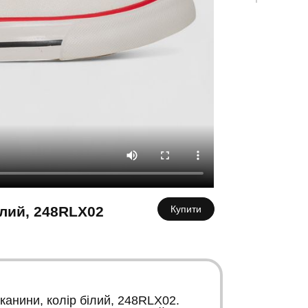
К
ілий, 248RLX02
Купити
канини, колір білий, 248RLX02.