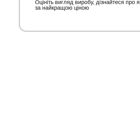
Оцініть вигляд виробу, дізнайтеся про я
за найкращою ціною
Український бренд стильного одягу. Роздрібна та