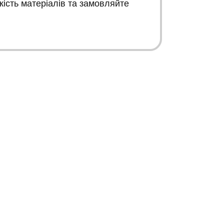
кість матеріалів та замовляйте
К
К
Зворотній зв’язок
Інформація
+38 067 446 15 66
Карта сайту
+38 050 660 70 43
Карта сайту Опт