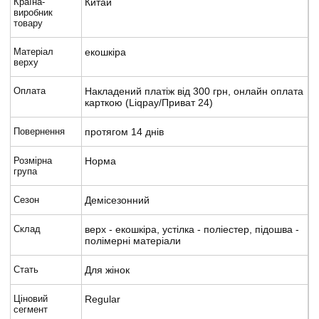
Країна-
Китай
виробник
товару
Матеріал
екошкіра
верху
Оплата
Накладений платіж від 300 грн, онлайн оплата
карткою (Liqpay/Приват 24)
Повернення
протягом 14 днів
Розмірна
Норма
група
Сезон
Демісезонний
Склад
верх - екошкіра, устілка - поліестер, підошва -
полімерні матеріали
Стать
Для жінок
Ціновий
Regular
сегмент