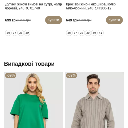
Дутики жіночі зимові на хутрі, колір
Кросівки жіночі екошкіра, колір
чорний, 248RCX1740
біло-чорний, 248RJH300-12
Купити
Купити
699 грн
649 грн
2 239 грн
2 079 грн
36
37
38
39
36
37
38
39
40
41
Випадкові товари
-69%
-69%