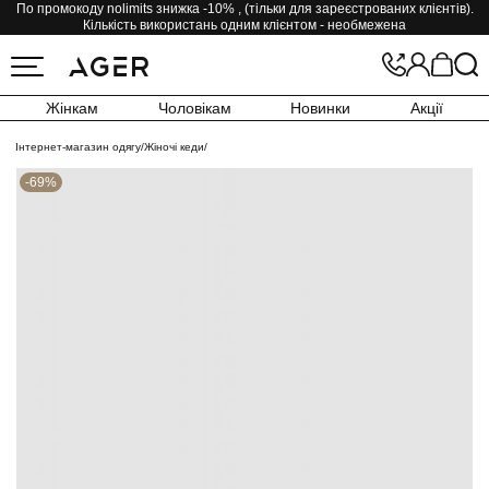
По промокоду nolimits знижка -10% , (тільки для зареєстрованих клієнтів).
Кількість використань одним клієнтом - необмежена
Жінкам
Чоловікам
Новинки
Акції
Інтернет-магазин одягу
/
Жіночі кеди
/
-69%