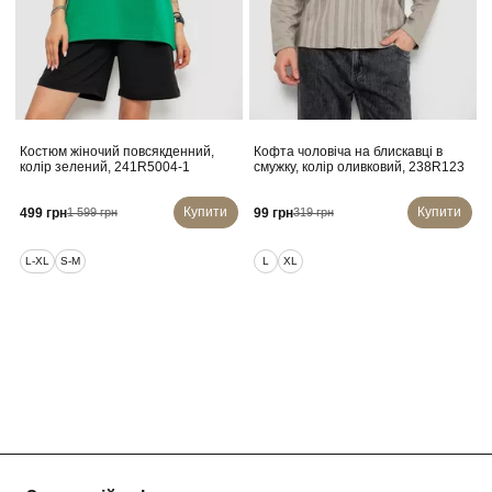
Костюм жіночий повсякденний,
Кофта чоловіча на блискавці в
колір зелений, 241R5004-1
смужку, колір оливковий, 238R123
Купити
Купити
499 грн
99 грн
1 599 грн
319 грн
L-XL
S-M
L
XL