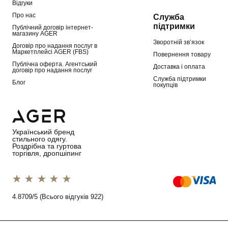
Відгуки
Про нас
Служба
підтримки
Публічний договір інтернет-
магазину AGER
Зворотній зв’язок
Договір про надання послуг в
Маркетплейсі AGER (FBS)
Повернення товару
Публічна оферта. Агентський
Доставка і оплата
договір про надання послуг
Служба підтримки
Блог
покупців
Український бренд
стильного одягу.
Роздрібна та гуртова
торгівля, дропшіпинг
1 star
2 stars
3 stars
4 stars
5 stars
4.8709/5 (Всього відгуків 922)