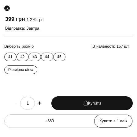
399 грн
1 279 грн
Відправка: Завтра
Виберіть розмір
В наявності:
167 шт
41
42
43
44
45
Розмірна сітка
Купити
choose quantity
Купити в 1 клік