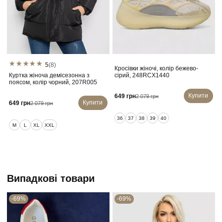
5
(8)
Кросівки жіночі, колір бежево-
К
Куртка жіноча демісезонна з
сірий, 248RCX1440
поясом, колір чорний, 207R005
Купити
649 грн
2 079 грн
Купити
649 грн
2 079 грн
36
37
38
39
40
M
L
XL
XXL
Випадкові товари
-69%
-69%