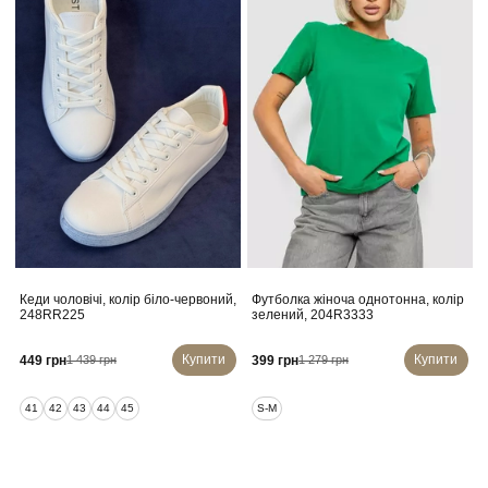
Кеди чоловічі, колір біло-червоний,
Футболка жіноча однотонна, колір
248RR225
зелений, 204R3333
Купити
Купити
449 грн
399 грн
1 439 грн
1 279 грн
41
42
43
44
45
S-M