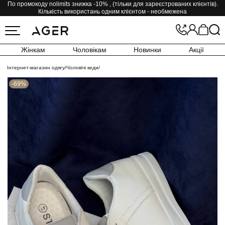
По промокоду nolimits знижка -10% , (тільки для зареєстрованих клієнтів).
Кількість використань одним клієнтом - необмежена
Жінкам
Чоловікам
Новинки
Акції
Інтернет-магазин одягу
/
Чоловічі кеди
/
-69%