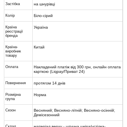
Застібка
на шнурівці
Колір
Біло-сірий
Країна
Україна
реєстрації
бренда
Країна-
Китай
виробник
товару
Оплата
Накладений платіж від 300 грн, онлайн оплата
карткою (Liqpay/Приват 24)
Повернення
протягом 14 днів
Розмірна
Норма
група
Сезон
Весняний; Весняно-літній; Весняно-осінній;
Демісезонний
Склад
матеріал верху - штучна шкіра/устілка-