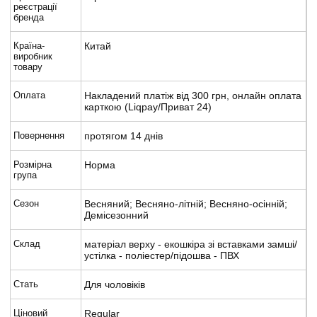
реєстрації
бренда
Країна-
Китай
виробник
товару
Оплата
Накладений платіж від 300 грн, онлайн оплата
карткою (Liqpay/Приват 24)
Повернення
протягом 14 днів
Розмірна
Норма
група
Сезон
Весняний; Весняно-літній; Весняно-осінній;
Демісезонний
Склад
матеріал верху - екошкіра зі вставками замші/
устілка - поліестер/підошва - ПВХ
Стать
Для чоловіків
Ціновий
Regular