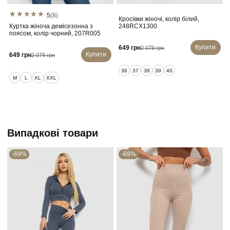
5
(8)
Кросівки жіночі, колір білий,
Куртка жіноча демісезонна з
248RCX1300
поясом, колір чорний, 207R005
Купити
649 грн
2 079 грн
Купити
649 грн
2 079 грн
36
37
38
39
40
M
L
XL
XXL
Випадкові товари
-69%
-69%