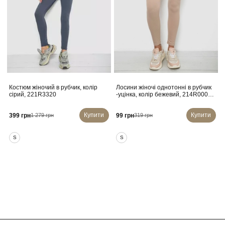
Костюм жіночий в рубчик, колір
Лосини жіночі однотонні в рубчик
сірий, 221R3320
-уцінка, колір бежевий, 214R0009-
U
Купити
Купити
399 грн
99 грн
1 279 грн
319 грн
S
S