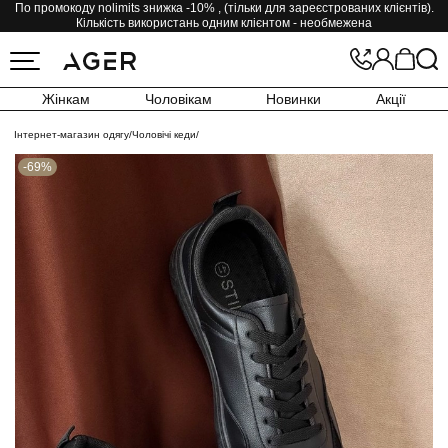
По промокоду nolimits знижка -10% , (тільки для зареєстрованих клієнтів).
Кількість використань одним клієнтом - необмежена
Жінкам
Чоловікам
Новинки
Акції
Інтернет-магазин одягу
/
Чоловічі кеди
/
-69%